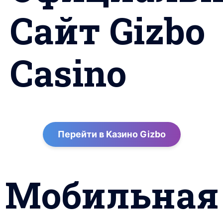
Сайт Gizbo
Casino
Перейти в Kaзино Gizbо
Мобильная