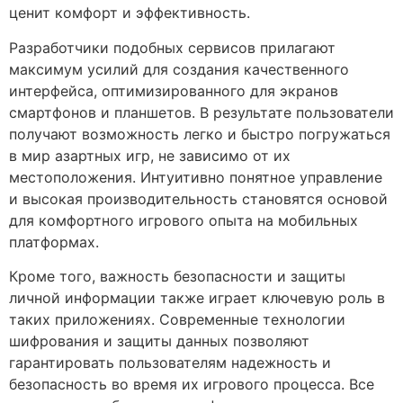
ценит комфорт и эффективность.
Разработчики подобных сервисов прилагают
максимум усилий для создания качественного
интерфейса, оптимизированного для экранов
смартфонов и планшетов. В результате пользователи
получают возможность легко и быстро погружаться
в мир азартных игр, не зависимо от их
местоположения. Интуитивно понятное управление
и высокая производительность становятся основой
для комфортного игрового опыта на мобильных
платформах.
Кроме того, важность безопасности и защиты
личной информации также играет ключевую роль в
таких приложениях. Современные технологии
шифрования и защиты данных позволяют
гарантировать пользователям надежность и
безопасность во время их игрового процесса. Все