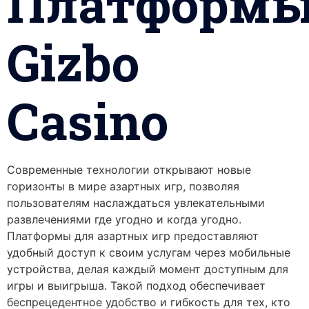
Платформ
Gizbo
Casino
Современные технологии открывают новые
горизонты в мире азартных игр, позволяя
пользователям наслаждаться увлекательными
развлечениями где угодно и когда угодно.
Платформы для азартных игр предоставляют
удобный доступ к своим услугам через мобильные
устройства, делая каждый момент доступным для
игры и выигрыша. Такой подход обеспечивает
беспрецедентное удобство и гибкость для тех, кто