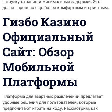
загрузку страниц и минимальные задержки. Это
делает процесс еще более комфортным и приятным.
Гизбо Казино
Официальный
Сайт: Обзор
Мобильной
Платформы
Платформа для азартных развлечений предлагает
удобные решения для пользователей, которые
предпочитают играть на ходу. Рассмотрим, как