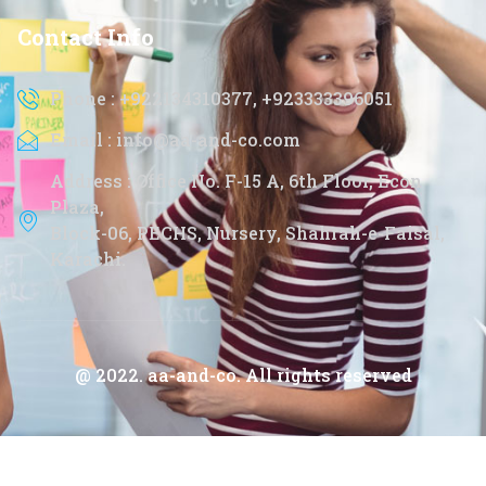
Contact Info
Phone : +922134310377, +923333396051
Email : info@aa-and-co.com
Address : Office No. F-15 A, 6th Floor, Econ
Plaza,
Block-06, PECHS, Nursery, Shahrah-e-Faisal,
Karachi.
@ 2022. aa-and-co. All rights reserved