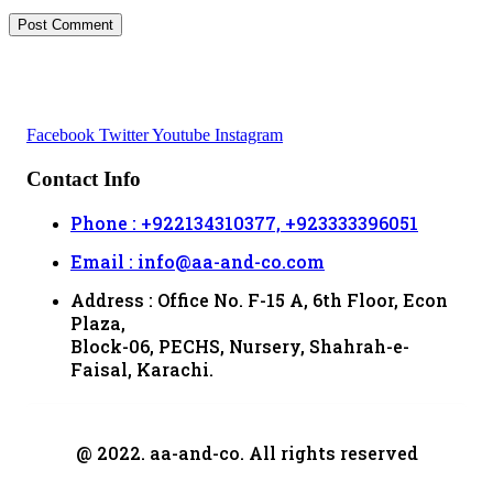
Facebook
Twitter
Youtube
Instagram
Contact Info
Phone : +922134310377, +923333396051
Email : info@aa-and-co.com
Address : Office No. F-15 A, 6th Floor, Econ
Plaza,
Block-06, PECHS, Nursery, Shahrah-e-
Faisal, Karachi.
@ 2022. aa-and-co. All rights reserved