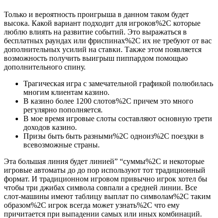
Только и вероятность проигрыша в данном таком будет
высока. Какой вариант подходит для игроков%2C которые
люблю влиять на развитие событий. Это выражаться в
бесплатных раундах или фриспинах%2C их не требуют от вас
дополнительных усилий на ставки. Также этом появляется
возможность получить выигрыш пиппардом помощью
дополнительного спину.
Трагическая игра с замечательной графикой полюбилась
многим клиентам казино.
В казино более 1200 слотов%2C причем это много
регулярно пополняется.
В мое время игровые слоты составляют основную трети
доходов казино.
Призы быть быть разными%2C одноиз%2C поездки в
всевозможные страны.
Эта большая линия будет линией” “суммы%2C и некоторые
игровые автоматы до до пор используют тот традиционный
формат. И традиционном игровом привычно игрок хотел бы
чтобы три джибах символа совпали а средней линии. Все
слот-машины имеют таблицу выплат по символам%2C таким
образом%2C игрок всегда может узнать%2C что ему
причитается при выпадении самых или иных комбинаций.