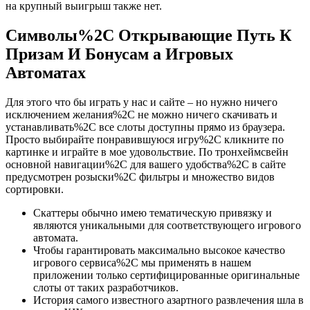
на крупный выигрыш также нет.
Символы%2C Открывающие Путь К
Призам И Бонусам а Игровых
Автоматах
Для этого что бы играть у нас и сайте – но нужно ничего
исключением желания%2C не можно ничего скачивать и
устанавливать%2C все слоты доступны прямо из браузера.
Просто выбирайте понравившуюся игру%2C кликните по
картинке и играйте в мое удовольствие. По тронхеймсвейн
основной навигации%2C для вашего удобства%2C в сайте
предусмотрен розыски%2C фильтры и множество видов
сортировки.
Скаттеры обычно имею тематическую привязку и
являются уникальными для соответствующего игрового
автомата.
Чтобы гарантировать максимально высокое качество
игрового сервиса%2C мы применять в нашем
приложении только сертифицированные оригинальные
слоты от таких разработчиков.
История самого известного азартного развлечения шла в