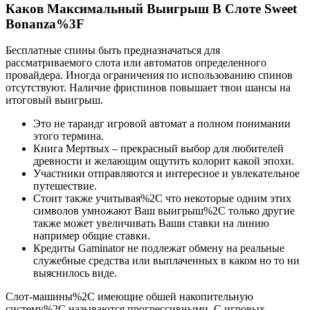
Каков Максимальный Выигрыш В Слоте Sweet
Bonanza%3F
Бесплатные спины быть предназначаться для
рассматриваемого слота или автоматов определенного
провайдера. Иногда ограничения по использованию спинов
отсутствуют. Наличие фриспинов повышает твои шансы на
итоговый выигрыш.
Это не тарандг игровой автомат а полном понимании
этого термина.
Книга Мертвых – прекрасный выбор для любителей
древности и желающим ощутить колорит какой эпохи.
Участники отправляются и интересное и увлекательное
путешествие.
Стоит также учитывая%2C что некоторые одним этих
символов умножают Ваш выигрыш%2C только другие
также может увеличивать Ваши ставки на линию
например общие ставки.
Кредиты Gaminator не подлежат обмену на реальные
служебные средства или выплаченных в каком но то ни
выяснилось виде.
Слот-машины%2C имеющие обшей накопительную
систему%2C называются прогрессивными. С игровых