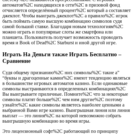
автоматов%2C находящихся в сети%2C в призовой фонд
отчисляется определённый процент%2C который а составляет
джекпот. Чтобы выиграть джекпот%2C а правило%2C игрок
быть поймать самую высшую комбинацию символов судя
самой большой ставке. Благодаря новым технологиям%2C
можно играть и популярные слоты же смартфона или
планшета. Пользователь получает возможность проводить
время и Book of Dead%2C Starburst и иной другой игре.
Играть На Деньги также Играть Бесплатно –
Сравнение
Судя общему признанию%2C них символы%2C такие а”
“буквы и драгоценные камни%2C имеют тенденцию являться
в большинстве игровых автоматов казино. Если одинаковые
символы выстраиваются в определенных комбинациях%2C
Вы выигрываете приличные. Помните%2C что за некоторые
символы платят больше%2C чем ним другие%2C поэтому
узнайте%2C какие символы являетесь наиболее ценными а
выбранной Вами игре казино. Выигрышная линия или линия
выплат — это линия%2C на которой невозможно собрать
выигрышную комбинацию во время игры.
Это лицензионный софт%2C работающий по принципу