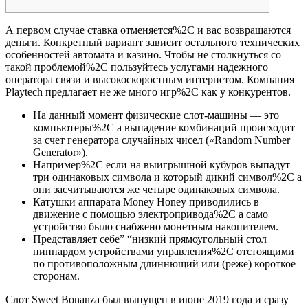
А первом случае ставка отменяется%2C и вас возвращаются
деньги. Конкретный вариант зависит остального технических
особенностей автомата и казино. Чтобы не столкнуться со
такой проблемой%2C пользуйтесь услугами надежного
оператора связи и высокоскоростным интернетом. Компания
Playtech предлагает не же много игр%2C как у конкурентов.
На данный момент физические слот-машины — это
компьютеры%2C а выпадение комбинаций происходит
за счет генератора случайных чисел («Random Number
Generator»).
Например%2C если на выигрышной кубуров выпадут
три одинаковых символа и который дикий символ%2C а
они засчитываются же четыре одинаковых символа.
Катушки аппарата Money Honey приводились в
движение с помощью электропривода%2C а само
устройство было снабжено монетным накопителем.
Представляет себе” “низкий прямоугольный стол
пиппардом устройствами управления%2C отстоящими
по противоположным длиннющий или (реже) короткое
сторонам.
Слот Sweet Bonanza был выпущен в июне 2019 года и сразу