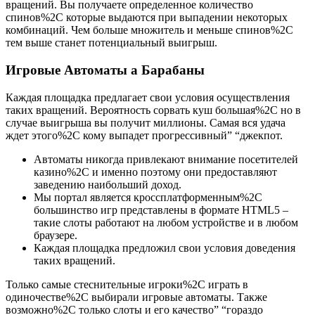
вращений. Вы получаете определенное количество
спинов%2C которые выдаются при выпадении некоторых
комбинаций. Чем больше множитель и меньше спинов%2C
тем выше станет потенциальный выигрыш.
Игровые Автоматы а Барабаны
Каждая площадка предлагает свои условия осуществления
таких вращений. Вероятность сорвать куш большая%2C но в
случае выигрыша вы получит миллионы. Самая вся удача
ждет этого%2C кому выпадет прогрессивный” “джекпот.
Автоматы никогда привлекают внимание посетителей
казино%2C и именно поэтому они предоставляют
заведению наибольший доход.
Мы портал является кроссплатформенным%2C
большинство игр представлены в формате HTML5 –
такие слоты работают на любом устройстве и в любом
браузере.
Каждая площадка предложил свои условия доведения
таких вращений.
Только самые стеснительные игроки%2C играть в
одиночестве%2C выбирали игровые автоматы. Также
возможно%2C только слоты и его качество” “гораздо