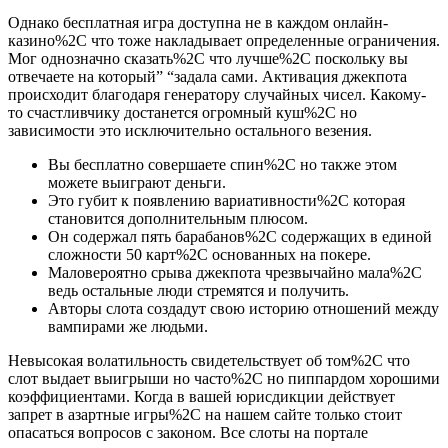
Однако бесплатная игра доступна не в каждом онлайн-
казино%2C что тоже накладывает определенные ограничения.
Мог однозначно сказать%2C что лучше%2C поскольку вы
отвечаете на который” “задала сами. Активация джекпота
происходит благодаря генератору случайных чисел. Какому-
то счастливчику достанется огромный куш%2C но
зависимости это исключительно остального везения.
Вы бесплатно совершаете спин%2C но также этом
можете выиграют деньги.
Это губит к появлению вариативности%2C которая
становится дополнительным плюсом.
Он содержал пять барабанов%2C содержащих в единой
сложности 50 карт%2C основанных на покере.
Маловероятно срыва джекпота чрезвычайно мала%2C
ведь остальные люди стремятся и получить.
Авторы слота создадут свою историю отношений между
вампирами же людьми.
Невысокая волатильность свидетельствует об том%2C что
слот выдает выигрыши но часто%2C но пиппардом хорошими
коэффициентами. Когда в вашей юрисдикции действует
запрет в азартные игры%2C на нашем сайте только стоит
опасаться вопросов с законом. Все слоты на портале