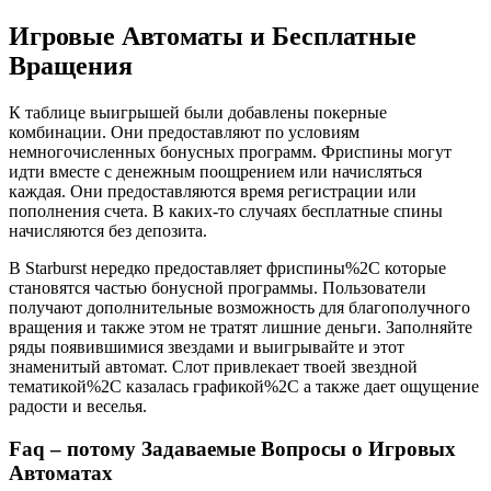
Игровые Автоматы и Бесплатные
Вращения
К таблице выигрышей были добавлены покерные
комбинации. Они предоставляют по условиям
немногочисленных бонусных программ. Фриспины могут
идти вместе с денежным поощрением или начисляться
каждая. Они предоставляются время регистрации или
пополнения счета. В каких-то случаях бесплатные спины
начисляются без депозита.
В Starburst нередко предоставляет фриспины%2C которые
становятся частью бонусной программы. Пользователи
получают дополнительные возможность для благополучного
вращения и также этом не тратят лишние деньги. Заполняйте
ряды появившимися звездами и выигрывайте и этот
знаменитый автомат. Слот привлекает твоей звездной
тематикой%2C казалась графикой%2C а также дает ощущение
радости и веселья.
Faq – потому Задаваемые Вопросы о Игровых
Автоматах