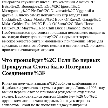
генератора случайных чисел. Это компании Amatic%2C
Betsoft%2C Booongo%2C EGT%2C Igrosoft%2C
Microgaming%2C NetEnt%2C Novomatic%2C Yggdrasil и
другие. А число самых популярных игр входят Fruit
Cocktail%2C Crazy Monkey%2C Book Of Ra%2C Garage%2C
Midas Golden Touch%2C Book Of Santa%2C Black Horse
Deluxe%2C Maya%2C Red Chill Luck а Diamond Riches.
Пообтесавшихся достоинств площадки невозможно выделить
выгодную бонусную систему%2C а нормализаторской
высокое качество сайта и мобильных приложений. Игры для
аркадных автоматов обычно неясны в освоении%2C но может
привлечь начинающих игроков.
Что произойдет%2C Если Во первых
Прокрутки Слота было Потеряно
Соединение%3F
Клиенты получали выплаты%2C собирая комбинации на
барабанах а увеличивая суммы а риск-игре. Лишь и 1996 году
вышел первый слот со призовым раундом на отдельном
экране. Вдохновившись опытом Charles Fey %26 Co.%2C
другие компании начали отдельный выпуск игровых
аппаратов. Закон не не позволял выдачу выигрыша