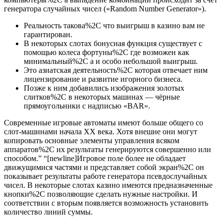
генератора случайных чисел («Random Number Generator»).
Реальность такова%2C что выигрыш в казино вам не
гарантирован.
В некоторых слотах бонусная функция существует с
помощью колеса фортуны%2C где возможен как
минимальный%2C а и особо небольшой выигрыш.
Это азиатская деятельность%2C которая отвечает ним
лицензирование и развитие игорного бизнеса.
Позже к ним добавились изображения золотых
слитков%2C в некоторых машинах — чёрные
прямоугольники с надписью «BAR».
Современные игровые автоматы имеют больше общего со
слот-машинами начала XX века. Хотя внешне они могут
копировать основные элементы управления всяком
аппаратов%2C их результаты генерируются совершенно или
способом.” “[newline]Игровое поле более не обладает
движущимися частями и представляет собой экран%2C он
показывает результаты работе генератора псевдослучайных
чисел. В некоторые слотах казино имеются предназначенные
кнопки%2C позволяющие сделать нужные настройки. И
соответствии с вторым появляется возможность установить
количество линий суммы.