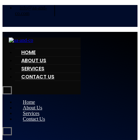
info@aa-and-
co.com
HOME
ABOUT US
SERVICES
CONTACT US
Home
About Us
Services
Contact Us