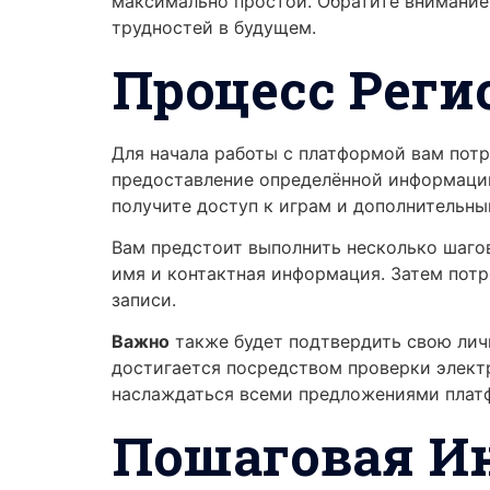
максимально простой. Обратите внимание
трудностей в будущем.
Процесс Реги
Для начала работы с платформой вам потр
предоставление определённой информации
получите доступ к играм и дополнительн
Вам предстоит выполнить несколько шагов
имя и контактная информация. Затем потр
записи.
Важно
также будет подтвердить свою лич
достигается посредством проверки элект
наслаждаться всеми предложениями плат
Пошаговая И