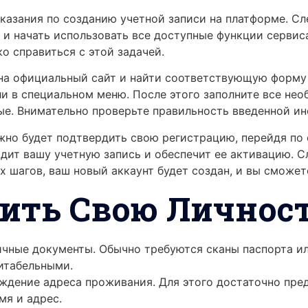
указания по созданию учетной записи на платформе. С
 и начать использовать все доступные функции сервис
о справиться с этой задачей.
 на официальный сайт и найти соответствующую форму 
и в специальном меню. После этого заполните все нео
ные. Внимательно проверьте правильность введенной и
но будет подтвердить свою регистрацию, перейдя по 
дит вашу учетную запись и обеспечит ее активацию. С
х шагов, ваш новый аккаунт будет создан, и вы сможет
ить Свою Личност
чные документы. Обычно требуются сканы паспорта ил
итабельными.
ждение адреса проживания. Для этого достаточно пре
мя и адрес.