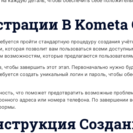
 на каждую деталь, чтобы обеспечить себе положител
страции В Kometa 
ебуется пройти стандартную процедуру создания учёт
, которая позволит вам пользоваться всеми доступным
ым возможностям, которые предлагаются пользователя
, чтобы завершить этот этап. Первоначально нужно буд
ебуется создать уникальный логин и пароль, чтобы об
ность, что поможет предотвратить возможные проблем
ронного адреса или номера телефона. По завершении 
формы.
нструкция Создан