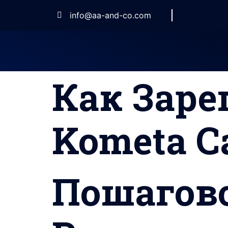
info@aa-and-co.com
Как Заре
Kometa C
Пошагово