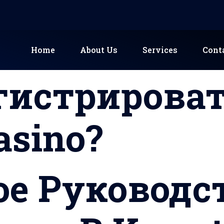
Home
About Us
Services
Cont
гистрирова
asino?
е Руководс