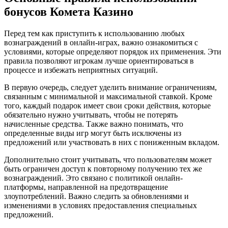
бонусов Комета Казино
Перед тем как приступить к использованию любых
вознаграждений в онлайн-играх, важно ознакомиться с
условиями, которые определяют порядок их применения. Эти
правила позволяют игрокам лучше ориентироваться в
процессе и избежать неприятных ситуаций.
В первую очередь, следует уделить внимание ограничениям,
связанным с минимальной и максимальной ставкой. Кроме
того, каждый подарок имеет свои сроки действия, которые
обязательно нужно учитывать, чтобы не потерять
начисленные средства. Также важно понимать, что
определенные виды игр могут быть исключены из
предложений или участвовать в них с пониженным вкладом.
Дополнительно стоит учитывать, что пользователям может
быть ограничен доступ к повторному получению тех же
вознаграждений. Это связано с политикой онлайн-
платформы, направленной на предотвращение
злоупотреблений. Важно следить за обновлениями и
изменениями в условиях предоставления специальных
предложений.