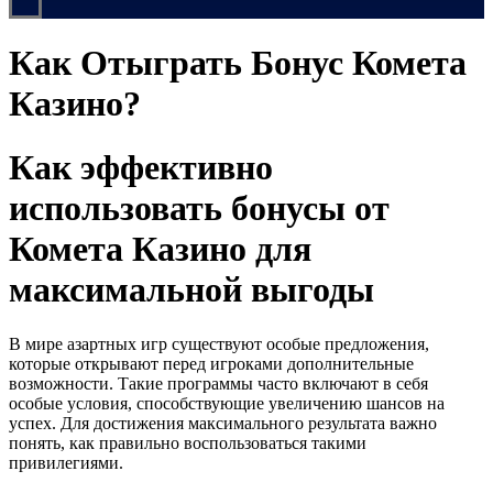
Как Отыграть Бонус Комета
Казино?
Как эффективно
использовать бонусы от
Комета Казино для
максимальной выгоды
В мире азартных игр существуют особые предложения,
которые открывают перед игроками дополнительные
возможности. Такие программы часто включают в себя
особые условия, способствующие увеличению шансов на
успех. Для достижения максимального результата важно
понять, как правильно воспользоваться такими
привилегиями.