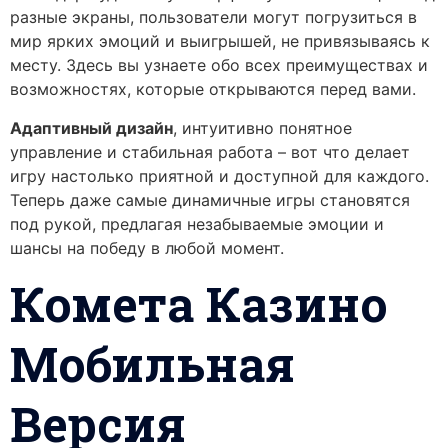
разные экраны, пользователи могут погрузиться в
мир ярких эмоций и выигрышей, не привязываясь к
месту. Здесь вы узнаете обо всех преимуществах и
возможностях, которые открываются перед вами.
Адаптивный дизайн
, интуитивно понятное
управление и стабильная работа – вот что делает
игру настолько приятной и доступной для каждого.
Теперь даже самые динамичные игры становятся
под рукой, предлагая незабываемые эмоции и
шансы на победу в любой момент.
Комета Казино
Мобильная
Версия