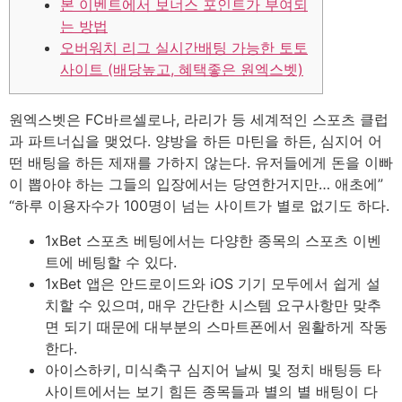
본 이벤트에서 보너스 포인트가 부여되
는 방법
오버워치 리그 실시간배팅 가능한 토토
사이트 (배당높고, 혜택좋은 원엑스벳)
원엑스벳은 FC바르셀로나, 라리가 등 세계적인 스포츠 클럽
과 파트너십을 맺었다. 양방을 하든 마틴을 하든, 심지어 어
떤 배팅을 하든 제재를 가하지 않는다. 유저들에게 돈을 이빠
이 뽑아야 하는 그들의 입장에서는 당연한거지만… 애초에”
“하루 이용자수가 100명이 넘는 사이트가 별로 없기도 하다.
1xBet 스포츠 베팅에서는 다양한 종목의 스포츠 이벤
트에 베팅할 수 있다.
1xBet 앱은 안드로이드와 iOS 기기 모두에서 쉽게 설
치할 수 있으며, 매우 간단한 시스템 요구사항만 맞추
면 되기 때문에 대부분의 스마트폰에서 원활하게 작동
한다.
아이스하키, 미식축구 심지어 날씨 및 정치 배팅등 타
사이트에서는 보기 힘든 종목들과 별의 별 배팅이 다