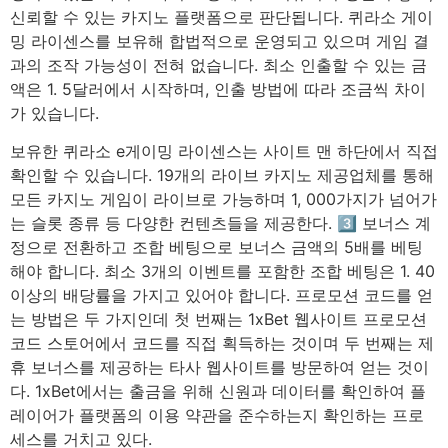
신뢰할 수 있는 카지노 플랫폼으로 판단됩니다. 퀴라소 게이
밍 라이센스를 보유해 합법적으로 운영되고 있으며 게임 결
과의 조작 가능성이 전혀 없습니다. 최소 인출할 수 있는 금
액은 1. 5달러에서 시작하며, 인출 방법에 따라 조금씩 차이
가 있습니다.
보유한 퀴라소 e게이밍 라이센스는 사이트 맨 하단에서 직접
확인할 수 있습니다. 19개의 라이브 카지노 제공업체를 통해
모든 카지노 게임이 라이브로 가능하며 1, 000가지가 넘어가
는 슬롯 종류 등 다양한 컨텐츠들을 제공한다. 3️⃣ 보너스 계
정으로 전환하고 조합 베팅으로 보너스 금액의 5배를 베팅
해야 합니다. 최소 3개의 이벤트를 포함한 조합 베팅은 1. 40
이상의 배당률을 가지고 있어야 합니다. 프로모션 코드를 얻
는 방법은 두 가지인데 첫 번째는 1xBet 웹사이트 프로모션
코드 스토어에서 코드를 직접 획득하는 것이며 두 번째는 제
휴 보너스를 제공하는 타사 웹사이트를 방문하여 얻는 것이
다. 1xBet에서는 출금을 위해 신원과 데이터를 확인하여 플
레이어가 플랫폼의 이용 약관을 준수하는지 확인하는 프로
세스를 거치고 있다.