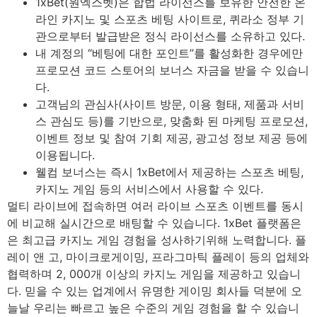
1xBet(원엑스벳)은 합법 라이선스를 보유한 안전한 온
라인 카지노 및 스포츠 베팅 사이트로, 퀴라소 정부 기
관으로부터 발급받은 정식 라이선스를 소유하고 있다.
내 계정의 “베팅에 대한 포인트”를 활성화한 경우에만
프로모션 코드 스토어의 보너스 자금을 받을 수 있습니
다.
고객님의 관심사(사이트 방문, 이용 형태, 제품과 서비
스 관심도 등)를 기반으로, 맞춤화 된 마케팅 프로모션,
이벤트 정보 및 참여 기회 제공, 광고성 정보 제공 등에
이용됩니다.
웰컴 보너스는 즉시 1xBet에서 제공하는 스포츠 베팅,
카지노 게임 등의 서비스에서 사용할 수 있다.
멀티 라이브에 접속하면 여러 라이브 스포츠 이벤트를 동시
에 비교해 실시간으로 배팅할 수 있습니다. 1xBet 플랫폼은
은 최고급 카지노 게임 경험을 성사하기위해 노력합니다. 플
레이 앤 고, 마이크로게이밍, 프라그마틱 플레이 등의 업체와
협력하며 2, 000개 이상의 카지노 게임을 제공하고 있습니
다. 믿을 수 있는 업계에서 유명한 게이밍 회사들 덕분에 오
늘날 우리는 빠르고 높은 수준의 게임 경험을 할 수 있습니