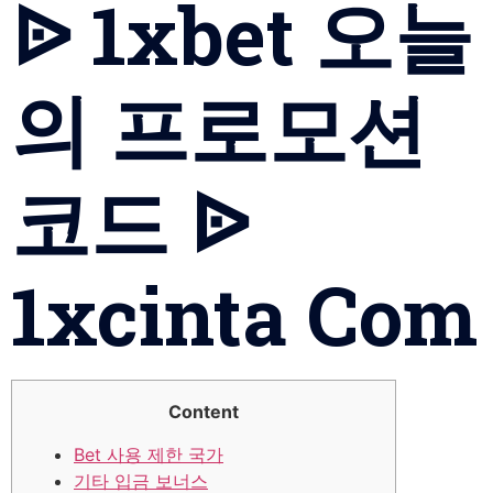
ᐉ 1xbet 오늘
의 프로모션
코드 ᐉ
1xcinta Com
Content
Bet 사용 제한 국가
기타 입금 보너스