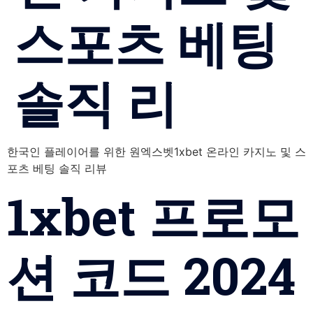
스포츠 베팅
솔직 리
한국인 플레이어를 위한 원엑스벳1xbet 온라인 카지노 및 스
포츠 베팅 솔직 리뷰
1xbet 프로모
션 코드 2024