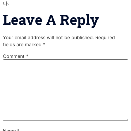
다.
Leave A Reply
Your email address will not be published.
Required
fields are marked
*
Comment
*
Name
*