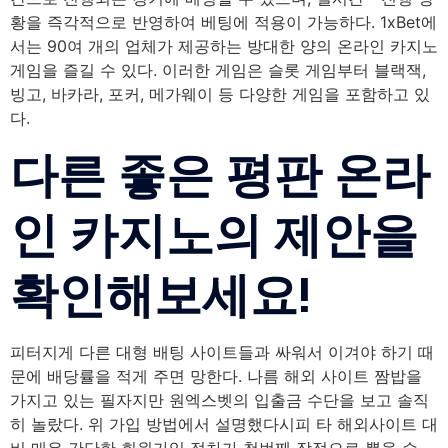
황을 즉각적으로 반영하여 베팅에 적용이 가능하다. 1xBet에
서는 90여 개의 업체가 제공하는 방대한 양의 온라인 카지노
게임을 즐길 수 있다. 이러한 게임은 슬롯 게임부터 블랙잭,
빙고, 바카라, 포커, 메가웨이 등 다양한 게임을 포함하고 있
다.
다른 좋은 평판 온라
인 카지노의 제안을
확인해보세요!
피터지게 다른 대형 배팅 사이트들과 싸워서 이겨야 하기 때
문에 배당률을 적게 주면 망한다. 나름 해외 사이트 짬밥을
가지고 있는 필자지만 원엑스벳의 입출금 수단을 보고 솔직
히 놀랐다. 위 가입 방법에서 설명했다시피 타 해외사이트 대