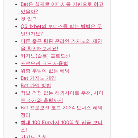
Bet은 실제로 어디서를 기반으로 하고
있을까?
첫 입금
Q6 1xbet의 보너스를 받는 방법은 무
엇인가요?
다른 좋은 평판 온라인 카지노의 제안
을 확인해보세요!
카지노(슬롯) 프로모션
프로모션 코드 사용법
위험 부담이 없는 베팅
Bet 카지노 게임
Bet 가입 방법
적발 걱정 없는 해외사이트 추천, 사이
트 소개와 총평까지
Bet 프로모션 코드 2024 보너스 혜택
정리
최대 100 Eur까지 100% 첫 입금 보너
스!
카지노 추천