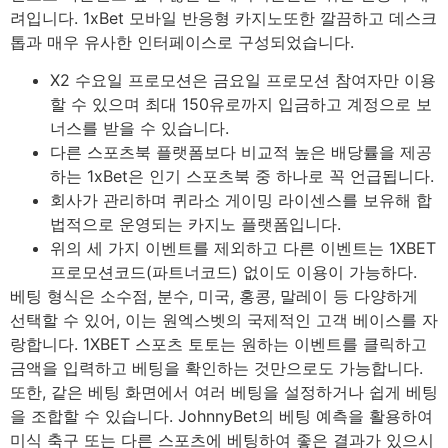
려입니다. 1xBet 모바일 반응형 카지노또한 깔끔하고 데스크
톱과 매우 유사한 인터페이스로 구성되었습니다.
X2 수요일 프로모션은 금요일 프로모션 참여자만 이용
할 수 있으며 최대 150유로까지 입금하고 계정으로 보
너스를 받을 수 있습니다.
다른 스포츠북 플랫폼보다 비교적 높은 배당률을 제공
하는 1xBet은 인기 스포츠북 중 하나로 꼭 언급됩니다.
회사가 관리하며 퀴라소 게이밍 라이센스를 보유해 합
법적으로 운영되는 카지노 플랫폼입니다.
위의 세 가지 이벤트를 제외하고 다른 이벤트는 1XBET
프로모션코드(파트너코드) 없이도 이용이 가능하다.
베팅 형식은 소수점, 분수, 미국, 홍콩, 말레이 등 다양하게
선택할 수 있어, 이는 원엑스벳의 국제적인 고객 베이스를 자
랑합니다. 1XBET 스포츠 토토는 원하는 이벤트를 클릭하고
금액을 입력하고 베팅을 확인하는 것만으로도 가능합니다.
또한, 같은 베팅 화면에서 여러 베팅을 설정하거나 쉽게 베팅
을 조합할 수 있습니다. JohnnyBet의 베팅 예측을 활용하여
미식 축구 또는 다른 스포츠에 베팅하여 좋은 결과가 있으시