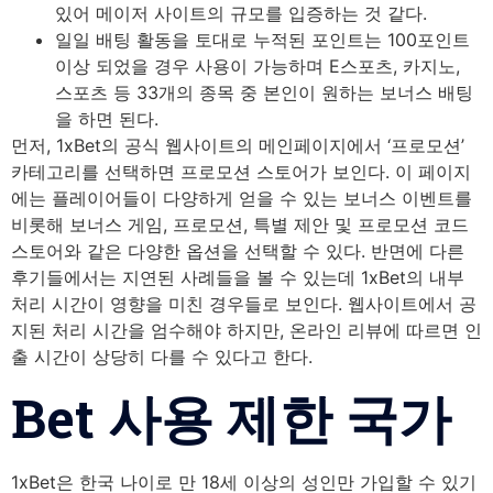
있어 메이저 사이트의 규모를 입증하는 것 같다.
일일 배팅 활동을 토대로 누적된 포인트는 100포인트
이상 되었을 경우 사용이 가능하며 E스포츠, 카지노,
스포츠 등 33개의 종목 중 본인이 원하는 보너스 배팅
을 하면 된다.
먼저, 1xBet의 공식 웹사이트의 메인페이지에서 ‘프로모션’
카테고리를 선택하면 프로모션 스토어가 보인다. 이 페이지
에는 플레이어들이 다양하게 얻을 수 있는 보너스 이벤트를
비롯해 보너스 게임, 프로모션, 특별 제안 및 프로모션 코드
스토어와 같은 다양한 옵션을 선택할 수 있다. 반면에 다른
후기들에서는 지연된 사례들을 볼 수 있는데 1xBet의 내부
처리 시간이 영향을 미친 경우들로 보인다. 웹사이트에서 공
지된 처리 시간을 엄수해야 하지만, 온라인 리뷰에 따르면 인
출 시간이 상당히 다를 수 있다고 한다.
Bet 사용 제한 국가
1xBet은 한국 나이로 만 18세 이상의 성인만 가입할 수 있기