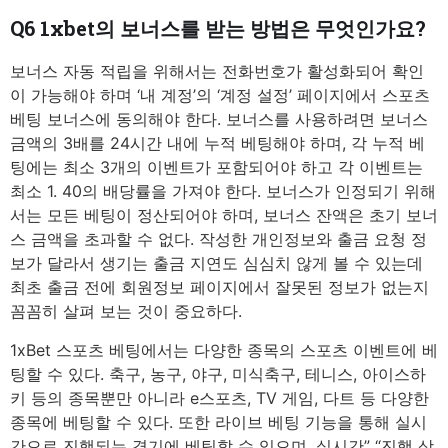
Q6 1xbet의 보너스를 받는 방법은 무엇인가요?
보너스 자동 적립을 위해서는 전화번호가 활성화되어 확인
이 가능해야 하며 ‘내 계정’의 ‘계정 설정’ 페이지에서 스포츠
베팅 보너스에 동의해야 한다. 보너스를 사용하려면 보너스
금액의 3배를 24시간 내에 누적 베팅해야 하며, 각 누적 베
팅에는 최소 3개의 이벤트가 포함되어야 하고 각 이벤트는
최소 1. 40의 배당률을 가져야 한다. 보너스가 인정되기 위해
서는 모든 베팅이 정산되어야 하며, 보너스 잔액은 초기 보너
스 금액을 초과할 수 없다. 작성한 개인정보와 출금 요청 정
보가 달라서 생기는 출금 지연도 심심치 않게 볼 수 있는데
최초 출금 전에 회원정보 페이지에서 잘못된 정보가 없는지
꼼꼼히 살펴 보는 것이 중요하다.
1xBet 스포츠 베팅에서는 다양한 종목의 스포츠 이벤트에 베
팅할 수 있다. 축구, 농구, 야구, 미식축구, 테니스, 아이스하
키 등의 종목뿐만 아니라 e스포츠, TV 게임, 다트 등 다양한
종목에 베팅할 수 있다. 또한 라이브 베팅 기능을 통해 실시
간으로 진행되는 경기에 베팅할 수 있으며, 실시간” “진행 상