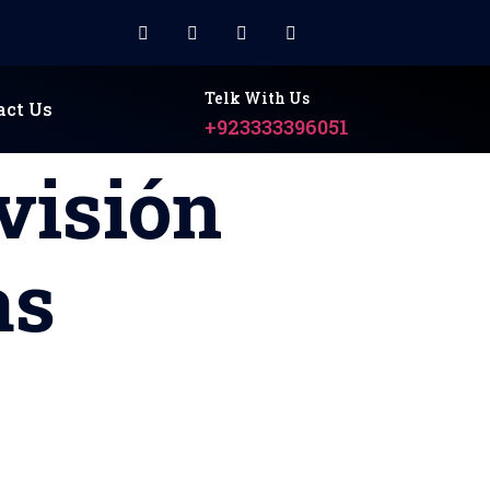
Telk With Us
act Us
+923333396051
visión
as