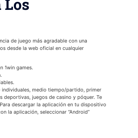
 Los
encia de juego más agradable con una
os desde la web oficial en cualquier
en 1win games.
.
iables.
 individuales, medio tiempo/partido, primer
s deportivas, juegos de casino y póquer. Te
ara descargar la aplicación en tu dispositivo
con la aplicación, seleccionar “Android”