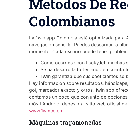
Métodos De Reg
Colombianos
La 1win app Colombia está optimizada para A
navegación sencilla. Puedes descargar la últi
momento. Cada usuario puede tener problemas 
Como ocurriese con LuckyJet, muchas so
Se ha desarrollado teniendo en cuenta 
1Win garantiza que sus coeficientes se ba
Hay información sobre resultados, hándicaps,
gol, marcador exacto y otros. 1win app ofrec
contamos un poco qué conjunto de opciones te
móvil Android, debes ir al sitio web oficial d
www.1winco.co
.
Máquinas tragamonedas