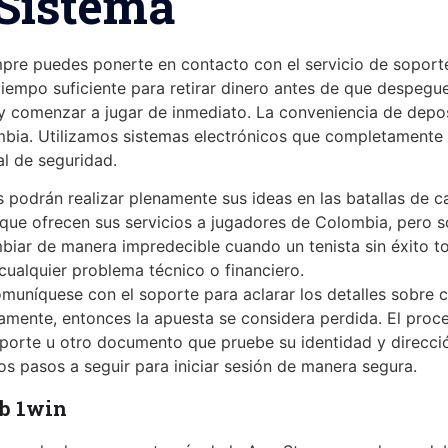
 Sistema
mpre puedes ponerte en contacto con el servicio de soport
tiempo suficiente para retirar dinero antes de que despegue 
y comenzar a jugar de inmediato. La conveniencia de deposi
mbia. Utilizamos sistemas electrónicos que completamente 
l de seguridad.
podrán realizar plenamente sus ideas en las batallas de ca
 que ofrecen sus servicios a jugadores de Colombia, pero
biar de manera impredecible cuando un tenista sin éxito tom
ualquier problema técnico o financiero.
omuníquese con el soporte para aclarar los detalles sobre 
tamente, entonces la apuesta se considera perdida. El pro
rte u otro documento que pruebe su identidad y dirección 
os pasos a seguir para iniciar sesión de manera segura.
eb 1win