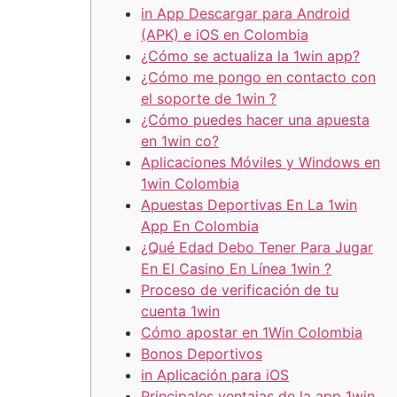
in App Descargar para Android
(APK) e iOS en Colombia
¿Cómo se actualiza la 1win app?
¿Cómo me pongo en contacto con
el soporte de 1win ?
¿Cómo puedes hacer una apuesta
en 1win co?
Aplicaciones Móviles y Windows en
1win Colombia
Apuestas Deportivas En La 1win
App En Colombia
¿Qué Edad Debo Tener Para Jugar
En El Casino En Línea 1win ?
Proceso de verificación de tu
cuenta 1win
Cómo apostar en 1Win Colombia
Bonos Deportivos
in Aplicación para iOS
Principales ventajas de la app 1win