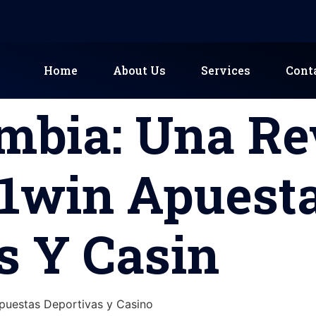
Home
About Us
Services
Cont
mbia: Una Re
1win Apuest
s Y Casin
puestas Deportivas y Casino