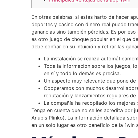
En otras palabras, si estás harto de hacer ap
deportes y casino con dinero real puede trae
ganancias sino también pérdidas. Es por eso 
es otro juego de choque popular en el que de
debe confiar en su intuición y retirar las gan
La instalación se realiza automáticament
Toda la información sobre los juegos, l
en sí y todo lo demás es precisa.
Un aspecto muy relevante que pone de ma
Cooperamos con muchos desarrolladores
reputación y lanzamientos regulares de
La compañía ha recopilado los mejores s
Tenga en cuenta que no se les acredita por j
Anubis Plinko). La información detallada sobr
en un solo lugar es otro beneficio de la 1win