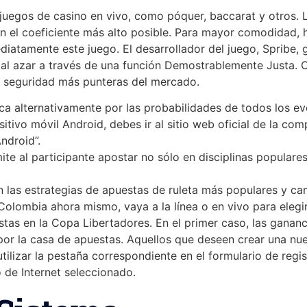
y juegos de casino en vivo, como póquer, baccarat y otros.
on el coeficiente más alto posible. Para mayor comodidad, 
mediatamente este juego. El desarrollador del juego, Spribe,
 al azar a través de una función Demostrablemente Justa. 
e seguridad más punteras del mercado.
ica alternativamente por las probabilidades de todos los ev
itivo móvil Android, debes ir al sitio web oficial de la com
ndroid”.
e al participante apostar no sólo en disciplinas populares
las estrategias de apuestas de ruleta más populares y cam
 Colombia ahora mismo, vaya a la línea o en vivo para eleg
tas en la Copa Libertadores. En el primer caso, las ganan
por la casa de apuestas. Aquellos que deseen crear una nue
tilizar la pestaña correspondiente en el formulario de regis
 de Internet seleccionado.