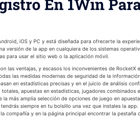
istro En 1Win Para
ndroid, iOS y PC y está diseñada para ofrecerte la experi
ma versión de la app en cualquiera de los sistemas operativ
para usar el sitio web o la aplicación móvil.
n las ventajas, y escasos los inconvenientes de RocketX 
todas las medidas modernas de seguridad de la información
san en estadísticas precisas y en el juicio de análisis conf
 totales, apuestas en estadísticas, jugadores combinados e
e la más amplia selección de opciones de juego en apuesta
ndrás siempre en tu bolsillo una vez que instales la app. P
e la compañía y en la página principal encontrar la pestaña 