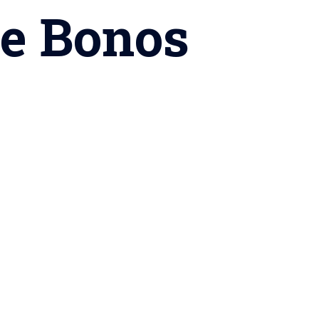
De Bonos