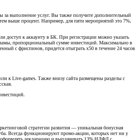
мы за выполнение услуг. Вы также получите дополнительный
 тем выше процент. Например, для пяти мероприятий это 7%,
ли доступ к аккаунту в БК. При регистрации можно указать
екламы, пропорциональный сумме инвестиций. Максимально в
нный с фриспинов, придется отыграть х50 в течение 24 часов
или к Live-games. Также внизу сайта размещены разделы с
сская.
инвестиций.
ркетинговой стратегии развития — уникальная бонусная
уба. Всегда функционируют промо-акции, которых нет ни у
но оформлять декларацию и выплачивать 13% НДФЛ с