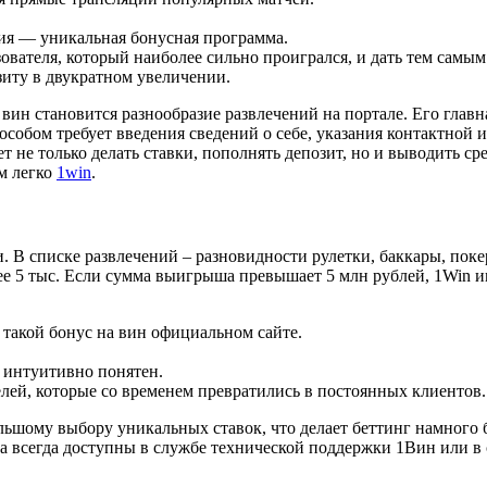
ия — уникальная бонусная программа.
зователя, который наиболее сильно проигрался, и дать тем сам
зиту в двукратном увеличении.
1 вин становится разнообразие развлечений на портале. Его гла
особом требует введения сведений о себе, указания контактной
 не только делать ставки, пополнять депозит, но и выводить ср
м легко
1win
.
. В списке развлечений – разновидности рулетки, баккары, поке
олее 5 тыс. Если сумма выигрыша превышает 5 млн рублей, 1Win
такой бонус на вин официальном сайте.
 интуитивно понятен.
елей, которые со временем превратились в постоянных клиентов.
ольшому выбору уникальных ставок, что делает беттинг намного
а всегда доступны в службе технической поддержки 1Вин или в