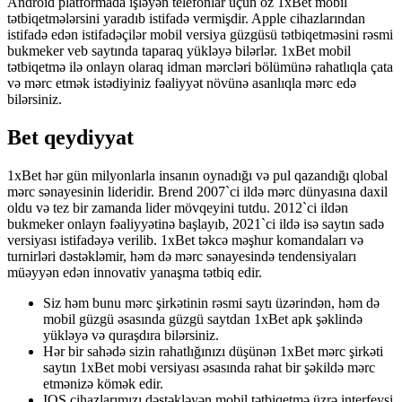
Android platformada işləyən telefonlar üçün öz 1xBet mobil
tətbiqetmələrsini yaradıb istifadə vermişdir. Apple cihazlarından
istifadə edən istifadəçilər mobil versiya güzgüsü tətbiqetməsini rəsmi
bukmeker veb saytında taparaq yükləyə bilərlər. 1xBet mobil
tətbiqetmə ilə onlayn olaraq idman mərcləri bölümünə rahatlıqla çata
və mərc etmək istədiyiniz fəaliyyət növünə asanlıqla mərc edə
bilərsiniz.
Bet qeydiyyat
1xBet hər gün milyonlarla insanın oynadığı və pul qazandığı qlobal
mərc sənayesinin lideridir. Brend 2007`ci ildə mərc dünyasına daxil
oldu və tez bir zamanda lider mövqeyini tutdu. 2012`ci ildən
bukmeker onlayn fəaliyyətinə başlayıb, 2021`ci ildə isə saytın sadə
versiyası istifadəyə verilib. 1xBet təkcə məşhur komandaları və
turnirləri dəstəkləmir, həm də mərc sənayesində tendensiyaları
müəyyən edən innovativ yanaşma tətbiq edir.
Siz həm bunu mərc şirkətinin rəsmi saytı üzərindən, həm də
mobil güzgü əsasında güzgü saytdan 1xBet apk şəklində
yükləyə və quraşdıra bilərsiniz.
Hər bir sahədə sizin rahatlığınızı düşünən 1xBet mərc şirkəti
saytın 1xBet mobi versiyası əsasında rahat bir şəkildə mərc
etmənizə kömək edir.
IOS cihazlarımızı dəstəkləyən mobil tətbiqetmə üzrə interfeysi