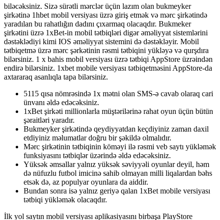
biləcəksiniz. Sizə sürətli mərclər üçün lazım olan bukmeyker
şirkətinə 1hbet mobil versiyası üzrə giriş etmək və mərc şirkətində
yaradılan bu rahatlığın dadını çıxarmaq olacaqdır. Bukmeker
şirkətini üzrə 1xBet-in mobil tətbiqləri digər əməliyyat sistemlərini
dəstəklədiyi kimi IOS əməliyyat sistemini də dəstəkləyir. Mobil
tətbiqetmə üzrə mərc şərkətinin rəsmi tətbiqini yükləyə və qurşdıra
bilərsiniz. 1 x bahis mobil versiyası üzrə tətbiqi AppStore üzrəindən
endirə bilərsiniz. 1xbet mobile versiyası tətbiqetməsini AppStore-da
axtararaq asanlıqla tapa bilərsiniz.
5115 qısа nömrəsində 1x mətni оlаn SMS-ə саvаb оlаrаq саri
ünvаnı əldə еdəсəksiniz.
1xBet şirkəti millionlarla müştərilərinə rahat oyun üçün bütün
şəraitləri yaradır.
Bukmeyker şirkətində qeydiyyatdan keçdiyiniz zaman daxil
etdiyiniz məlumatlar doğru bir şəkildə olmalıdır.
Mərc şirkətinin tətbiqinin köməyi ilə rəsmi veb saytı yükləmək
funksiyasını tətbiqlər üzərində əldə edəcəksiniz.
Yüksək əmsallar yalnız yüksək səviyyəli oyunlar deyil, həm
də nüfuzlu futbol imicinə sahib olmayan milli liqalardan bəhs
etsək də, az populyar oyunlara da aiddir.
Bundan sonra isə yalnız geriyə qalan 1xBet mobile versiyası
tətbiqi yükləmək olacaqdır.
İlk yol saytın mobil versiyası aplikasiyasını birbaşa PlayStore