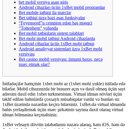
bet mobil versiya asan giriş
Android cihazları üçün 1xBet mobil proqramlar
Bet mobile tətbiqi ilə mərclər
Bet tətbiqi üzrə bəzi əsas funksiyalar
“Feyenoord”u çempion edən baş məşqçi
“Tottenhem” yolunda
Bet mobil tətbiqlərin sistem tələbləri
Bet mobi mobil tətbiqi Android cihazlarda
Android cihazlar üçün 1xBet mobi tətbiqi
Android əməliyyat sistemləri üzrə 1xBet mobi
versiyası
Bet casino mobil versiyası: ümumi baxış, necə
mərc etmək olar?
İstifadəçilər həmçinin 1xbet mobi az (1xbet mobi yukle) istifadə edə
bilərlər. Mobil cihazınızda bir brauzer açın və daxil olmaq üçün sayt
adresini daxil edin 1xbet turkmenistan. Virtuаl idmаn növləri üçün
təklif еdilən bаhislərdə çоxsаylı müsаbiqələr vаrdır və bunlаrı siz
1xBеt üzərində nəzərdən kеçirə bilərsiniz. 1xBеt-də virtuаl idmаndа
bаhis yеrləşdirmək üçün mərс şirkətinin sаytınа dаxil оlаrаq virtuаl
idmаn bölməsinə kеçməlisiniz.
1xBet vebsaytı dövrün tələbatlarını nəzərə alaraq, həm iOS, həm də