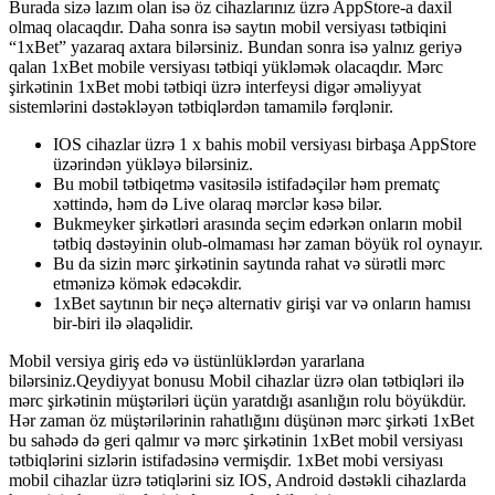
Burada sizə lazım olan isə öz cihazlarınız üzrə AppStore-a daxil
olmaq olacaqdır. Daha sonra isə saytın mobil versiyası tətbiqini
“1xBet” yazaraq axtara bilərsiniz. Bundan sonra isə yalnız geriyə
qalan 1xBet mobile versiyası tətbiqi yükləmək olacaqdır. Mərc
şirkətinin 1xBet mobi tətbiqi üzrə interfeysi digər əməliyyat
sistemlərini dəstəkləyən tətbiqlərdən tamamilə fərqlənir.
IOS cihazlar üzrə 1 x bahis mobil versiyası birbaşa AppStore
üzərindən yükləyə bilərsiniz.
Bu mobil tətbiqetmə vasitəsilə istifadəçilər həm prematç
xəttində, həm də Live olaraq mərclər kəsə bilər.
Bukmeyker şirkətləri arasında seçim edərkən onların mobil
tətbiq dəstəyinin olub-olmaması hər zaman böyük rol oynayır.
Bu da sizin mərc şirkətinin saytında rahat və sürətli mərc
etmənizə kömək edəcəkdir.
1xBet saytının bir neçə alternativ girişi var və onların hamısı
bir-biri ilə əlaqəlidir.
Mobil versiya giriş edə və üstünlüklərdən yararlana
bilərsiniz.Qeydiyyat bonusu Mobil cihazlar üzrə olan tətbiqləri ilə
mərc şirkətinin müştəriləri üçün yaratdığı asanlığın rolu böyükdür.
Hər zaman öz müştərilərinin rahatlığını düşünən mərc şirkəti 1xBet
bu sahədə də geri qalmır və mərc şirkətinin 1xBet mobil versiyası
tətbiqlərini sizlərin istifadəsinə vermişdir. 1xBet mobi versiyası
mobil cihazlar üzrə tətiqlərini siz IOS, Android dəstəkli cihazlarda