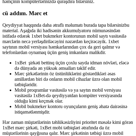
həmçinin kompüterlərinizdə quraşdıra bilərsiniz.
cü addım. Mərc et
Qeydiyyat haqqında daha ətraflı məlumatı burada tapa bilərsinizbu
material. Aşağıda iki hadisənin akkumulyatoru nümunəsindən
istifadə edərək 1xbet bukmeker kontorunun mobil saytı vasitəsilə
mərclərin necə yerləşdiriləcəyini nəzərdən keçirəcəyik. 1xbet
saytının mobil versiyası həmkarlarından çox da geri qalmır və
telefonlardan oynamaq üçün geniş imkanlara malikdir.
1xBet şirkəti bettinq üçün çoxlu sayda idman növləri, eləcə
də dünyada ən yüksək əmsalları təklif edir.
Mərc şirkətlərinin öz üstünlüklərini göstərdikləri əsas
amillərdən biri də onların mobil cihazlar üzrə olan mobil
tətbiqləridir.
Mobil proqramlar vasitəsilə və ya saytın mobil versiyası
vasitəsilə 1xBet-də qeydiyyatdan kompüter versiyasında
olduğu kimi keçmək olar.
Mobil bukmeker kontoru oyunçuların geniş əhatə dairəsinə
istiqamətlənmişdir.
Hər zaman müştərilərinin təhlükəsizliyini prioritet məsələ kimi görən
1xBet mərc şirkəti, 1xBet mobi tətbiqləri ətrafında da öz
müştərilərinin qayğısına qalır. Mərc şirkətinin tətbiqi üzrə mobil