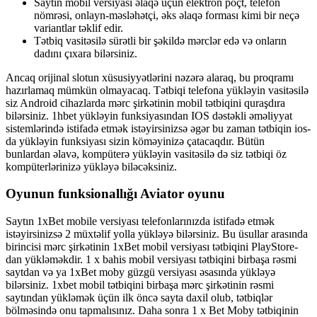
Saytın mobil versiyası əlaqə üçün elektron poçt, telefon
nömrəsi, onlayn-məsləhətçi, əks əlaqə forması kimi bir neçə
variantlar təklif edir.
Tətbiq vasitəsilə sürətli bir şəkildə mərclər edə və onların
dadını çıxara bilərsiniz.
Ancaq orijinal slotun xüsusiyyətlərini nəzərə alaraq, bu proqramı
hazırlamaq mümkün olmayacaq. Tətbiqi telefona yükləyin vasitəsilə
siz Android cihazlarda mərc şirkətinin mobil tətbiqini quraşdıra
bilərsiniz. 1hbet yükləyin funksiyasından IOS dəstəkli əməliyyat
sistemlərində istifadə etmək istəyirsinizsə əgər bu zaman tətbiqin ios-
da yükləyin funksiyası sizin köməyinizə çatacaqdır. Bütün
bunlardan əlavə, kompüterə yükləyin vasitəsilə də siz tətbiqi öz
kompüterlərinizə yükləyə biləcəksiniz.
Oyunun funksionallığı Aviator oyunu
Saytın 1xBet mobile versiyası telefonlarınızda istifadə etmək
istəyirsinizsə 2 müxtəlif yolla yükləyə bilərsiniz. Bu üsullar arasında
birincisi mərc şirkətinin 1xBet mobil versiyası tətbiqini PlayStore-
dan yükləməkdir. 1 x bahis mobil versiyası tətbiqini birbaşa rəsmi
saytdan və ya 1xBet moby güzgü versiyası əsasında yükləyə
bilərsiniz. 1xbet mobil tətbiqini birbaşa mərc şirkətinin rəsmi
saytından yükləmək üçün ilk öncə sayta daxil olub, tətbiqlər
bölməsində onu tapmalısınız. Daha sonra 1 x Bet Moby tətbiqinin