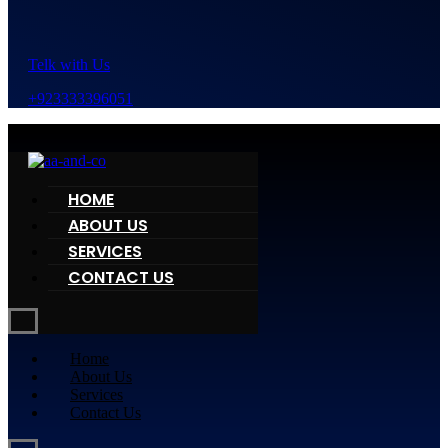
Telk with Us
+923333396051
HOME
ABOUT US
SERVICES
CONTACT US
Home
About Us
Services
Contact Us