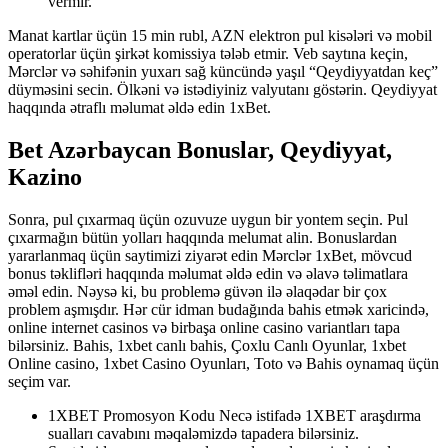
vermir.
Manat kartlar üçün 15 min rubl, AZN elektron pul kisələri və mobil
operatorlar üçün şirkət komissiya tələb etmir. Veb saytına keçin,
Mərclər və səhifənin yuxarı sağ küncündə yaşıl “Qeydiyyatdan keç”
düyməsini secin. Ölkəni və istədiyiniz valyutanı göstərin. Qeydiyyat
haqqında ətraflı məlumat əldə edin 1xBet.
Bet Azərbaycan Bonuslar, Qeydiyyat,
Kazino
Sonra, pul çıxarmaq üçün ozuvuze uygun bir yontem seçin. Pul
çıxarmağın bütün yolları haqqında melumat alin. Bonuslardan
yararlanmaq üçün saytimizi ziyarət edin Mərclər 1xBet, mövcud
bonus təklifləri haqqında məlumat əldə edin və əlavə təlimatlara
əməl edin. Nəysə ki, bu problemə güvən ilə əlaqədar bir çox
problem aşmışdır. Hər cür idman budağında bahis etmək xaricində,
online internet casinos və birbaşa online casino variantları tapa
bilərsiniz. Bahis, 1xbet canlı bahis, Çoxlu Canlı Oyunlar, 1xbet
Online casino, 1xbet Casino Oyunları, Toto və Bahis oynamaq üçün
seçim var.
1XBET Promosyon Kodu Necə istifadə 1XBET araşdırma
sualları cavabını məqaləmizdə tapadera bilərsiniz.