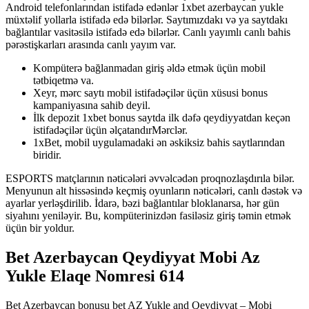
Android telefonlarından istifadə edənlər 1xbet azerbaycan yukle
müxtəlif yollarla istifadə edə bilərlər. Saytımızdakı və ya saytdakı
bağlantılar vasitəsilə istifadə edə bilərlər. Canlı yayımlı canlı bahis
pərəstişkarları arasında canlı yayım var.
Kompüterə bağlanmadan giriş əldə etmək üçün mobil
tətbiqetmə va.
Xeyr, mərc saytı mobil istifadəçilər üçün xüsusi bonus
kampaniyasına sahib deyil.
İlk depozit 1xbet bonus saytda ilk dəfə qeydiyyatdan keçən
istifadəçilər üçün əlçatandırMərclər.
1xBet, mobil uygulamadaki ən əskiksiz bahis saytlarından
biridir.
ESPORTS matçlarının nəticələri əvvəlcədən proqnozlaşdırıla bilər.
Menyunun alt hissəsində keçmiş oyunların nəticələri, canlı dəstək və
ayarlar yerləşdirilib. İdarə, bəzi bağlantılar bloklanarsa, hər gün
siyahını yeniləyir. Bu, kompüterinizdən fasiləsiz giriş təmin etmək
üçün bir yoldur.
Bet Azerbaycan Qeydiyyat Mobi Az
Yukle Elaqe Nomresi 614
Bet Azerbaycan bonusu bet AZ Yukle and Qeydiyyat – Mobi