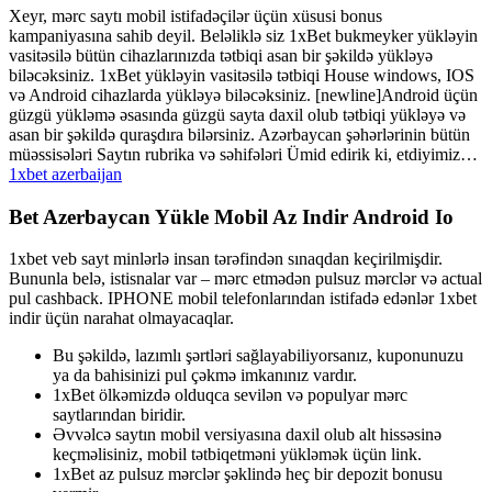
Xeyr, mərc saytı mobil istifadəçilər üçün xüsusi bonus
kampaniyasına sahib deyil. Beləliklə siz 1xBet bukmeyker yükləyin
vasitəsilə bütün cihazlarınızda tətbiqi asan bir şəkildə yükləyə
biləcəksiniz. 1xBet yükləyin vasitəsilə tətbiqi House windows, IOS
və Android cihazlarda yükləyə biləcəksiniz. [newline]Android üçün
güzgü yükləmə əsasında güzgü sayta daxil olub tətbiqi yükləyə və
asan bir şəkildə quraşdıra bilərsiniz. Azərbaycan şəhərlərinin bütün
müəssisələri Saytın rubrika və səhifələri Ümid edirik ki, etdiyimiz…
1xbet azerbaijan
Bet Azerbaycan Yükle Mobil Az Indir Android Io
1xbet veb sayt minlərlə insan tərəfindən sınaqdan keçirilmişdir.
Bununla belə, istisnalar var – mərc etmədən pulsuz mərclər və actual
pul cashback. IPHONE mobil telefonlarından istifadə edənlər 1xbet
indir üçün narahat olmayacaqlar.
Bu şəkildə, lazımlı şərtləri sağlayabiliyorsanız, kuponunuzu
ya da bahisinizi pul çəkmə imkanınız vardır.
1xBet ölkəmizdə olduqca sevilən və populyar mərc
saytlarından biridir.
Əvvəlcə saytın mobil versiyasına daxil olub alt hissəsinə
keçməlisiniz, mobil tətbiqetməni yükləmək üçün link.
1xBet az pulsuz mərclər şəklində heç bir depozit bonusu