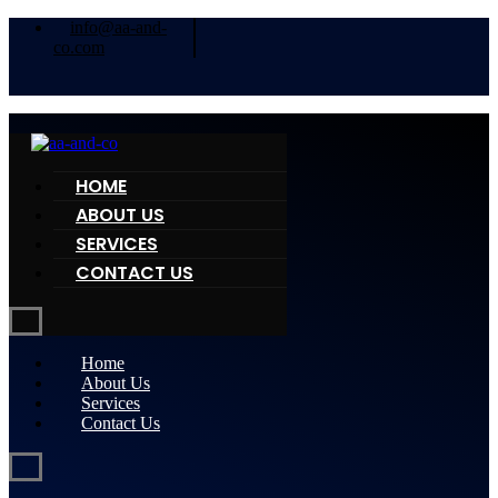
info@aa-and-
co.com
HOME
ABOUT US
SERVICES
CONTACT US
Home
About Us
Services
Contact Us