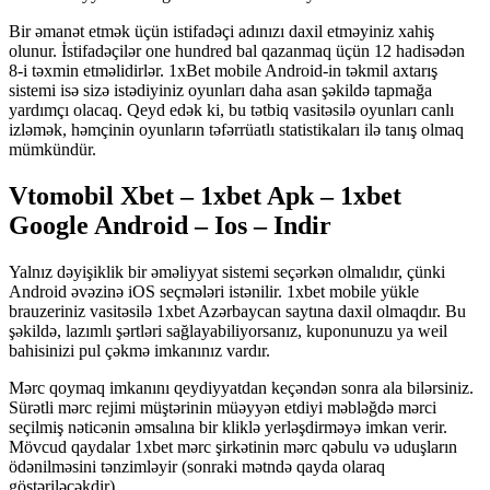
Bir əmanət etmək üçün istifadəçi adınızı daxil etməyiniz xahiş
olunur. İstifadəçilər one hundred bal qazanmaq üçün 12 hadisədən
8-i təxmin etməlidirlər. 1xBet mobile Android-in təkmil axtarış
sistemi isə sizə istədiyiniz oyunları daha asan şəkildə tapmağa
yardımçı olacaq. Qeyd edək ki, bu tətbiq vasitəsilə oyunları canlı
izləmək, həmçinin oyunların təfərrüatlı statistikaları ilə tanış olmaq
mümkündür.
Vtomobil Xbet – 1xbet Apk – 1xbet
Google Android – Ios – Indir
Yalnız dəyişiklik bir əməliyyat sistemi seçərkən olmalıdır, çünki
Android əvəzinə iOS seçmələri istənilir. 1xbet mobile yükle
brauzeriniz vasitəsilə 1xbet Azərbaycan saytına daxil olmaqdır. Bu
şəkildə, lazımlı şərtləri sağlayabiliyorsanız, kuponunuzu ya weil
bahisinizi pul çəkmə imkanınız vardır.
Mərc qoymaq imkanını qeydiyyatdan keçəndən sonra ala bilərsiniz.
Sürətli mərc rejimi müştərinin müəyyən etdiyi məbləğdə mərci
seçilmiş nəticənin əmsalına bir kliklə yerləşdirməyə imkan verir.
Mövcud qaydalar 1xbet mərc şirkətinin mərc qəbulu və uduşların
ödənilməsini tənzimləyir (sonraki mətndə qayda olaraq
göstəriləcəkdir).