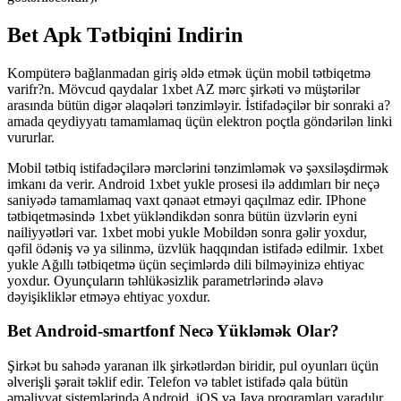
Bet Apk Tətbiqini Indirin
Kompüterə bağlanmadan giriş əldə etmək üçün mobil tətbiqetmə
varifr?n. Mövcud qaydalar 1xbet AZ mərc şirkəti və müştərilər
arasında bütün digər əlaqələri tənzimləyir. İstifadəçilər bir sonraki a?
amada qeydiyyatı tamamlamaq üçün elektron poçtla göndərilən linki
vururlar.
Mobil tətbiq istifadəçilərə mərclərini tənzimləmək və şəxsiləşdirmək
imkanı da verir. Android 1xbet yukle prosesi ilə addımları bir neçə
saniyədə tamamlamaq vaxt qənaət etməyi qaçılmaz edir. IPhone
tətbiqetməsində 1xbet yükləndikdən sonra bütün üzvlərin eyni
nailiyyətləri var. 1xbet mobi yukle Mobildən sonra gəlir yoxdur,
qəfil ödəniş və ya silinmə, üzvlük haqqından istifadə edilmir. 1xbet
yukle Ağıllı tətbiqetmə üçün seçimlərdə dili bilməyinizə ehtiyac
yoxdur. Oyunçuların təhlükəsizlik parametrlərində əlavə
dəyişikliklər etməyə ehtiyac yoxdur.
Bet Android-smartfonf Necə Yükləmək Olar?
Şirkət bu sahədə yaranan ilk şirkətlərdən biridir, pul oyunları üçün
əlverişli şərait təklif edir. Telefon və tablet istifadə qala bütün
əməliyyat sistemlərində Android, iOS və Java proqramları yaradılır.