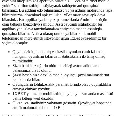
cavabını məqaləmizdə aperitivo bilərsiniz. Əvvəlcə “1xbet mobile
yukle” smartfon tətbiqini söyləyərək tətbiqetməni quraşdıra
bilərsiniz. Bu addımı edə bilmirsinizsə və ya axtarış motorunda tapa
bilmirsinizsə, download apk cellular 1xBet mərc saytı apk deyə
bilərsiniz. Bu applikasiya bir çox parametrlərdə Android os üçün
olan tətbiqlə bənzərliyə sahibdir. Azərbaycanlı istifadəçilər bu
applikasiyanı əlavə tənzimləmələrə ehtiyac olmadan asanlıqla
quraşdıra bilərlər. Nəticə olaraq onu deyə bilərik ki, mobil
telefonlardan mərc etmək istəyənlər üçün 1xBet əvəzedilməz bir
seçim olacaqdır.
Qeyd edək ki, bu tətbiq vasitəsilə oyunları canlı izləmək,
həmçinin oyunların təfərrüatlı statistikaları ilə tanış olmaq
mümkündür.
Sizin bahisiniz uğurlu oldu – məbləğ avtomatik olaraq
balansınıza əlavə olunur.
Şəxsi hesabınıza daxil olmaqla, oyunçu şəxsi məlumatlarını
redaktə edə bilər.
Oyunçuların təhlükəsizlik parametrlərində əlavə dəyişikliklər
etməyə ehtiyac yoxdur.
1XBET yalnız bir mobil tətbiq deyil, eyni zamanda masa üstü
bahis tətbiqi weil daxildir.
Ölkəni və istədiyiniz valyutanı göstərin. Qeydiyyat haqqında
ətraflı məlumat əldə edin 1xBet.