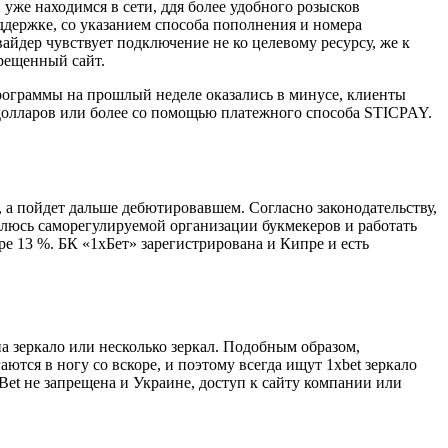
 уже находимся в сети, ддя более удобного розысков
оддержке, со указанием способа пополнения и номера
йдер чувствует подключение не ко целевому ресурсу, же к
прещенный сайт.
 программы на прошлый неделе оказались в минусе, клиенты
 долларов или более со помощью платежного способа STICPAY.
, а пойдет дальше дебютировавшем. Согласно законодательству,
люсь саморегулируемой организации букмекеров и работать
е 13 %. БК «1хБет» зарегистрирована и Кипре и есть
на зеркало или несколько зеркал. Подобным образом,
ются в ногу со вскоре, и поэтому всегда ищут 1xbet зеркало
Bet не запрещена и Украине, доступ к сайту компании или