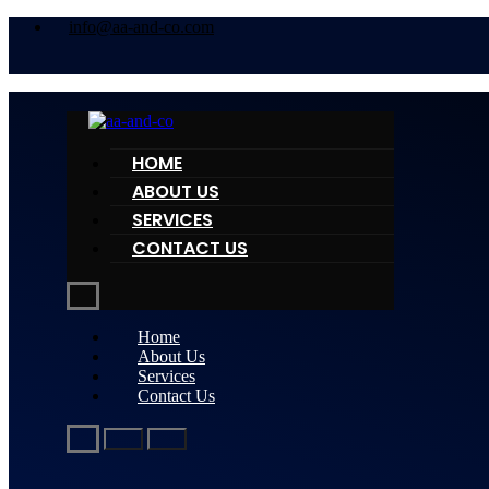
info@aa-and-co.com
HOME
ABOUT US
SERVICES
CONTACT US
Home
About Us
Services
Contact Us