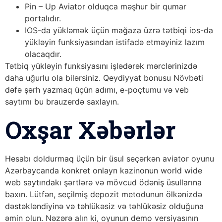
Pin – Up Aviator olduqca məşhur bir qumar
portalıdır.
IOS-da yükləmək üçün mağaza üzrə tətbiqi ios-da
yükləyin funksiyasından istifadə etməyiniz lazım
olacaqdır.
Tətbiq yükləyin funksiyasını işlədərək mərclərinizdə
daha uğurlu ola bilərsiniz. Qeydiyyat bonusu Növbəti
dəfə şərh yazmaq üçün adımı, e-poçtumu və veb
saytımı bu brauzerdə saxlayın.
Oxşar Xəbərlər
Hesabı doldurmaq üçün bir üsul seçərkən aviator oyunu
Azərbaycanda konkret onlayn kazinonun world wide
web saytındakı şərtlərə və mövcud ödəniş üsullarına
baxın. Lütfən, seçilmiş depozit metodunun ölkənizdə
dəstəkləndiyinə və təhlükəsiz və təhlükəsiz olduğuna
əmin olun. Nəzərə alın ki, oyunun demo versiyasının