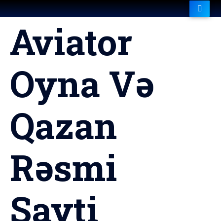
Aviator
Oyna Və
Qazan
Rəsmi
Sayti