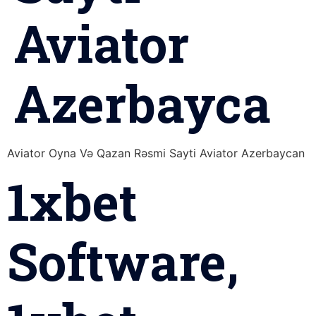
Aviator
Azerbayca
Aviator Oyna Və Qazan Rəsmi Sayti Aviator Azerbaycan
1xbet
Software,