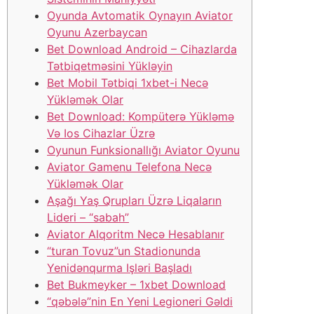
Oyunda Avtomatik Oynayın Aviator
Oyunu Azerbaycan
Bet Download Android – Cihazlarda
Tətbiqetməsini Yükləyin
Bet Mobil Tətbiqi 1xbet-i Necə
Yükləmək Olar
Bet Download: Kompüterə Yükləmə
Və Ios Cihazlar Üzrə
Oyunun Funksionallığı Aviator Oyunu
Aviator Gamenu Telefona Necə
Yükləmək Olar
Aşağı Yaş Qrupları Üzrə Liqaların
Lideri – “sabah”
Aviator Alqoritm Necə Hesablanır
“turan Tovuz”un Stadionunda
Yenidənqurma Işləri Başladı
Bet Bukmeyker – 1xbet Download
“qəbələ”nin En Yeni Legioneri Gəldi