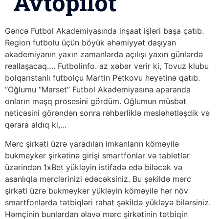
“avtopilot”
Gəncə Futbol Akademiyasında inşaat işləri başa çatıb.
Region futbolu üçün böyük əhəmiyyət daşıyan
akademiyanın yaxın zamanlarda açılışı yaxın günlərdə
reallaşacaq…. Futbolinfo. az xəbər verir ki, Tovuz klubu
bolqarıstanlı futbolçu Martin Petkovu heyətinə qatıb.
“Oğlumu “Marset” Futbol Akademiyasına aparanda
onların məşq prosesini gördüm. Oğlumun müsbət
nəticəsini görəndən sonra rəhbərliklə məsləhətləşdik və
qərara aldıq ki,…
Mərc şirkəti üzrə yaradılan imkanların köməyilə
bukmeyker şirkətinə girişi smartfonlar və tabletlər
üzərindən 1xBet yükləyin istifadə edə biləcək və
asanlıqla mərclərinizi edəcəksiniz. Bu şəkildə mərc
şirkəti üzrə bukmeyker yükləyin köməyilə hər növ
smartfonlarda tətbiqləri rahat şəkildə yükləyə bilərsiniz.
Həmçinin bunlardan əlavə mərc şirkətinin tətbiqin