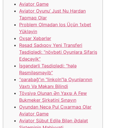
Aviator Game
Aviator Oyunu’ Just Nu Hardan
Tapmaq Olar
Problem Olmadan Ios Üçün 1xbet
Yükləyin
Oxşar Xəbərlər
Rəşad Sadıqov Yeni Transferi
Təsdiqlədi: “növbəti Oyunlara Sifariş
Edəcəyik”
İsgəndərli Təsdiqlədi: “hələ
Rəsmiləşməyib”
“qarabağ”ın “linkoln”la Oyunlarının
Vaxtı Və Məkanı Bilindi
Tövsiyə Olunan Ən Yaxşı A Few
Bukmeker Şirkətini Sınayın
Oyundan Necə Pul Çıxarmaq Olar
Aviator Game
Aviator Sübut Edilə Bilən Ədalət
Sisteminin Mahiyyəti