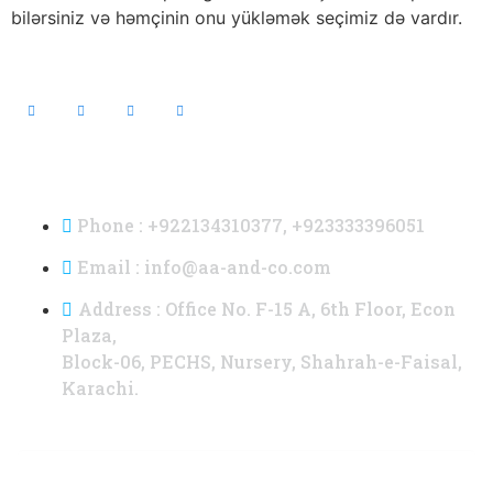
bilərsiniz və həmçinin onu yükləmək seçimiz də vardır.
Contact Info
Phone : +922134310377, +923333396051
Email : info@aa-and-co.com
Address : Office No. F-15 A, 6th Floor, Econ
Plaza,
Block-06, PECHS, Nursery, Shahrah-e-Faisal,
Karachi.