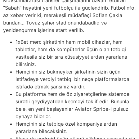
Mövsümlərarası transfer çalışmalarını davam etdirən
“Sabah” heyətini yeni futbolçu ilə gücləndirib. Futbolinfo.
az xəbər verir ki, mərakeşli müdafiəçi Sofian Çakla
bundan… Tovuz şəhər stadionundabadlıq və
yenidənqurma işlərinə start verilib.
1xBet mərc şirkətinin həm mobil cihazlar, həm
tabletlər, həm də kompüterlər üçün olan tətbiqi
vasitəsilə siz bir sıra xüsusiyyətlərdən yararlana
bilirsiniz.
Həmçinin siz bukmeyker şirkətinin sizin üçün
istifadəyə verdiyi tətbiqi bir neçə platformalarda
istifadə etmək şansınız vardır.
Bu platforma həm də öz ziyarətçilərinə sistemdə
sürətli qeydiyyatdan keçməyi təklif edir. Bununla
belə, en yeni başlayanlar Aviator Spribe-i pulsuz
oynaya bilərlər.
Həmçinin siz tətbiqə özəl kompaniyalardan
yararlana biləcəksiniz.
Eləcə də android üçün güzgü yükləmə əsasında siz