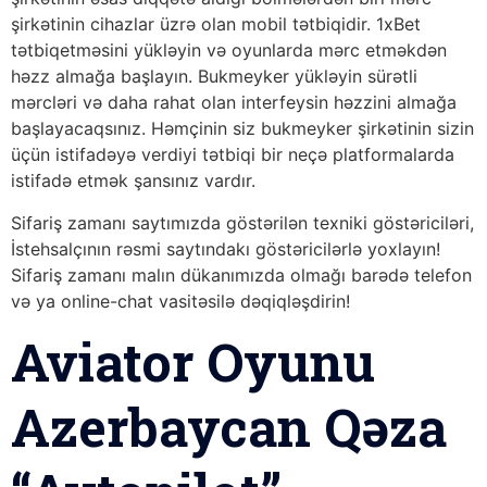
şirkətinin cihazlar üzrə olan mobil tətbiqidir. 1xBet
tətbiqetməsini yükləyin və oyunlarda mərc etməkdən
həzz almağa başlayın. Bukmeyker yükləyin sürətli
mərcləri və daha rahat olan interfeysin həzzini almağa
başlayacaqsınız. Həmçinin siz bukmeyker şirkətinin sizin
üçün istifadəyə verdiyi tətbiqi bir neçə platformalarda
istifadə etmək şansınız vardır.
Sifariş zamanı saytımızda göstərilən texniki göstəriciləri,
İstehsalçının rəsmi saytındakı göstəricilərlə yoxlayın!
Sifariş zamanı malın dükanımızda olmağı barədə telefon
və ya online-chat vasitəsilə dəqiqləşdirin!
Aviator Oyunu
Azerbaycan Qəza