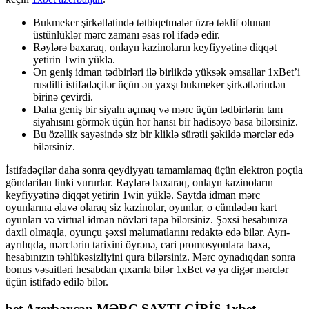
Bukmeker şirkətlətində tətbiqetmələr üzrə təklif olunan
üstünlüklər mərc zamanı əsas rol ifadə edir.
Rəylərə baxaraq, onlayn kazinoların keyfiyyətinə diqqət
yetirin 1win yüklə.
Ən geniş idman tədbirləri ilə birlikdə yüksək əmsallar 1xBet’i
rusdilli istifadəçilər üçün ən yaxşı bukmeker şirkətlərindən
birinə çevirdi.
Daha geniş bir siyahı açmaq və mərc üçün tədbirlərin tam
siyahısını görmək üçün hər hansı bir hadisəyə basa bilərsiniz.
Bu özəllik sayəsində siz bir kliklə sürətli şəkildə mərclər edə
bilərsiniz.
İstifadəçilər daha sonra qeydiyyatı tamamlamaq üçün elektron poçtla
göndərilən linki vururlar. Rəylərə baxaraq, onlayn kazinoların
keyfiyyətinə diqqət yetirin 1win yüklə. Saytda idman mərc
oyunlarına əlavə olaraq siz kazinolar, oyunlar, o cümlədən kart
oyunları və virtual idman növləri tapa bilərsiniz. Şəxsi hesabınıza
daxil olmaqla, oyunçu şəxsi məlumatlarını redaktə edə bilər. Ayrı-
ayrılıqda, mərclərin tarixini öyrənə, cari promosyonlara baxa,
hesabınızın təhlükəsizliyini qura bilərsiniz. Mərc oynadıqdan sonra
bonus vəsaitləri hesabdan çıxarıla bilər 1xBet və ya digər mərclər
üçün istifadə edilə bilər.
bet Azerbaycan MƏRC SAYTI GİRİŞ 1xbet