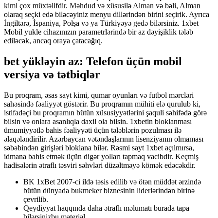
kimi çox müxtəlifdir. Məhdud və xüsusilə Alman və bəli, Alman
olaraq seçki edə biləcəyiniz menyu dillərindən birini seçirik. Ayrıca
İngiltərə, İspaniya, Polşa və ya Türkiyəyə gedə bilərsiniz. 1xbet
Mobil yukle cihazınızın parametrlərində bir az dəyişiklik tələb
ediləcək, ancaq oraya çatacağıq.
bet yükləyin az: Telefon üçün mobil
versiya və tətbiqlər
Bu proqram, əsas sayt kimi, qumar oyunları və futbol mərcləri
sahəsində fəaliyyət göstərir. Bu proqramın mühiti elə qurulub ki,
istifadəçi bu proqramın bütün xüsusiyyətlərini şaquli səhifədə görə
bilsin və onlara asanlıqla daxil ola bilsin. 1xbetin bloklanması
ümumiyyətlə bahis fəaliyyəti üçün tələblərin pozulması ilə
əlaqələndirilir. Azərbaycan vətəndaşlarının lisenziyanın olmaması
səbəbindən girişləri bloklana bilər. Rəsmi sayt 1xbet açılmırsa,
idmana bahis etmək üçün digər yolları tapmaq vacibdir. Keçmiş
hadisələrin ətraflı təsviri səhvləri düzəltməyə kömək edəcəkdir.
BK 1xBet 2007-ci ildə təsis edilib və ötən müddət ərzində
bütün dünyada bukmeker biznesinin liderlərindən birinə
çevrilib.
Qeydiyyat haqqında daha ətraflı məlumatı burada tapa
bilərsinizbu material.