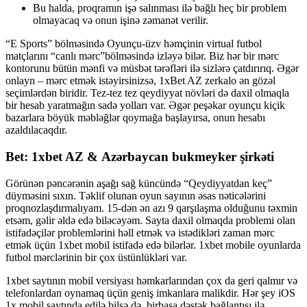
Bu halda, proqramın işə salınması ilə bağlı heç bir problem
olmayacaq və onun işinə zəmanət verilir.
“E Sports” bölməsində Oyunçu-üzv həmçinin virtual futbol
matçlarını “canlı mərc”bölməsində izləyə bilər. Biz hər bir mərc
kontorunu bütün mənfi və müsbət tərəfləri ilə sizlərə çatdırırıq. Əgər
onlayn – mərc etmək istəyirsinizsə, 1xBet AZ zerkalo ən gözəl
seçimlərdən biridir. Tez-tez tez qeydiyyat növləri də daxil olmaqla
bir hesab yaratmağın sadə yolları var. Əgər peşəkar oyunçu kiçik
bazarlara böyük məbləğlər qoymağa başlayırsa, onun hesabı
azaldılacaqdır.
Bet: 1xbet AZ & Аzərbаyсаn bukmеykеr şirkəti
Görünən pəncərənin aşağı sağ küncündə “Qeydiyyatdan keç”
düyməsini sıxın. Təklif olunan oyun sayının əsas nəticələrini
proqnozlaşdırmalıyam. 15-dən ən azı 9 qarşılaşma olduğunu təxmin
etsəm, gəlir əldə edə biləcəyəm. Sayta daxil olmaqda problemi olan
istifadəçilər problemlərini həll etmək və istədikləri zaman mərc
etmək üçün 1xbet mobil istifadə edə bilərlər. 1xbet mobile oyunlarda
futbol mərclərinin bir çox üstünlükləri var.
1xbet saytının mobil versiyası həmkarlarından çox da geri qalmır və
telefonlardan oynamaq üçün geniş imkanlara malikdir. Hər şey iOS
1x mobil saytında edilə bilsə də, birbaşa dəstək bağlantısı ilə