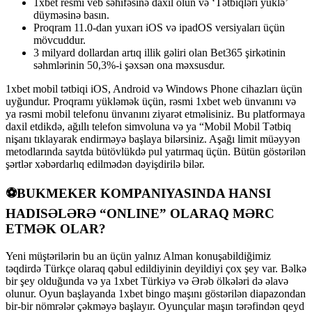
1xbet resmi veb səhifəsinə daxil olun və ‘Tətbiqləri yüklə’
düyməsinə basın.
Proqram 11.0-dan yuxarı iOS və ipadOS versiyaları üçün
mövcuddur.
3 milyard dollardan artıq illik gəliri olan Bet365 şirkətinin
səhmlərinin 50,3%-i şəxsən ona məxsusdur.
1xbet mobil tətbiqi iOS, Android və Windows Phone cihazları üçün
uyğundur. Proqramı yükləmək üçün, rəsmi 1xbet web ünvanını və
ya rəsmi mobil telefonu ünvanını ziyarət etməlisiniz. Bu platformaya
daxil etdikdə, ağıllı telefon simvoluna və ya “Mobil Mobil Tətbiq
nişanı tıklayarak endirməyə başlaya bilərsiniz. Aşağı limit müəyyən
metodlarında saytda bütövlükdə pul yatırmaq üçün. Bütün göstərilən
şərtlər xəbərdarlıq edilmədən dəyişdirilə bilər.
⚽BUKMEKER KOMPANIYASINDA HANSI
HADISƏLƏRƏ “ONLINE” OLARAQ MƏRC
ETMƏK OLAR?
Yeni müştərilərin bu an üçün yalnız Alman konuşabildiğimiz
təqdirdə Türkçe olaraq qəbul edildiyinin deyildiyi çox şey var. Bəlkə
bir şey olduğunda və ya 1xbet Türkiyə və Ərəb ölkələri də əlavə
olunur. Oyun başlayanda 1xbet bingo maşını göstərilən diapazondan
bir-bir nömrələr çəkməyə başlayır. Oyunçular maşın tərəfindən qeyd