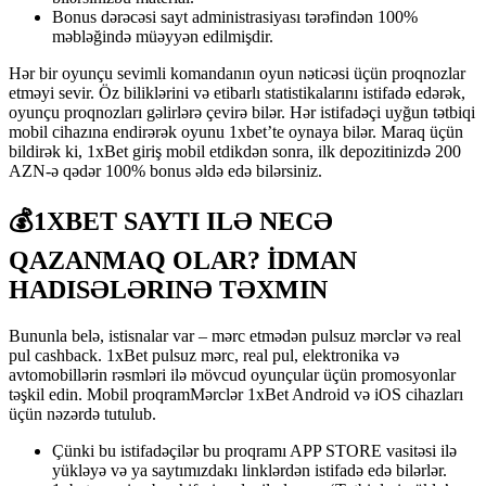
Bonus dərəcəsi sayt administrasiyası tərəfindən 100%
məbləğində müəyyən edilmişdir.
Hər bir oyunçu sevimli komandanın oyun nəticəsi üçün proqnozlar
etməyi sevir. Öz biliklərini və etibarlı statistikalarını istifadə edərək,
oyunçu proqnozları gəlirlərə çevirə bilər. Hər istifadəçi uyğun tətbiqi
mobil cihazına endirərək oyunu 1xbet’te oynaya bilər. Maraq üçün
bildirək ki, 1xBet giriş mobil etdikdən sonra, ilk depozitinizdə 200
AZN-ə qədər 100% bonus əldə edə bilərsiniz.
💰1XBET SAYTI ILƏ NECƏ
QAZANMAQ OLAR? İDMAN
HADISƏLƏRINƏ TƏXMIN
Bununla belə, istisnalar var – mərc etmədən pulsuz mərclər və real
pul cashback. 1xBet pulsuz mərc, real pul, elektronika və
avtomobillərin rəsmləri ilə mövcud oyunçular üçün promosyonlar
təşkil edin. Mobil proqramMərclər 1xBet Android və iOS cihazları
üçün nəzərdə tutulub.
Çünki bu istifadəçilər bu proqramı APP STORE vasitəsi ilə
yükləyə və ya saytımızdakı linklərdən istifadə edə bilərlər.