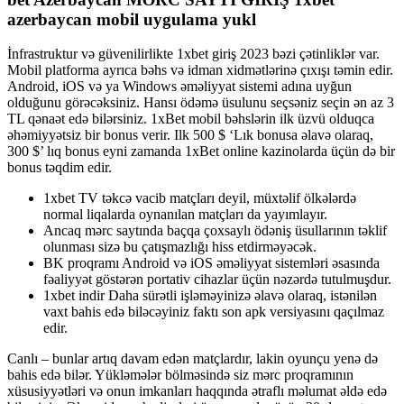
azerbaycan mobil uygulama yukl
İnfrastruktur və güvenilirlikte 1xbet giriş 2023 bəzi çətinliklər var.
Mobil platforma ayrıca bəhs və idman xidmətlərinə çıxışı təmin edir.
Android, iOS və ya Windows əməliyyat sistemi adına uyğun
olduğunu görəcəksiniz. Hansı ödəmə üsulunu seçsəniz seçin ən az 3
TL qənaət edə bilərsiniz. 1xBet mobil bəhslərin ilk üzvü olduqca
əhəmiyyətsiz bir bonus verir. Ilk 500 $ ‘Lık bonusa əlavə olaraq,
300 $’ lıq bonus eyni zamanda 1xBet online kazinolarda üçün də bir
bonus təqdim edir.
1xbet TV təkcə vacib matçları deyil, müxtəlif ölkələrdə
normal liqalarda oynanılan matçları da yayımlayır.
Ancaq mərc saytında baçqa çoxsaylı ödəniş üsullarının təklif
olunması sizə bu çatışmazlığı hiss etdirməyəcək.
BK proqramı Android və iOS əməliyyat sistemləri əsasında
fəaliyyət göstərən portativ cihazlar üçün nəzərdə tutulmuşdur.
1xbet indir Daha sürətli işləməyinizə əlavə olaraq, istənilən
vaxt bahis edə biləcəyiniz faktı son apk versiyasını qaçılmaz
edir.
Canlı – bunlar artıq davam edən matçlardır, lakin oyunçu yenə də
bahis edə bilər. Yükləmələr bölməsində siz mərc proqramının
xüsusiyyətləri və onun imkanları haqqında ətraflı məlumat əldə edə