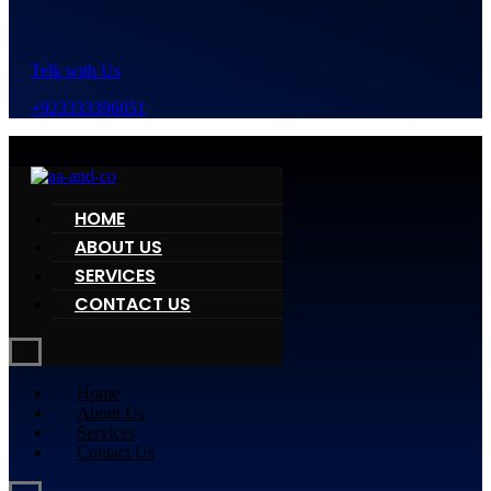
Telk with Us
+923333396051
HOME
ABOUT US
SERVICES
CONTACT US
Home
About Us
Services
Contact Us