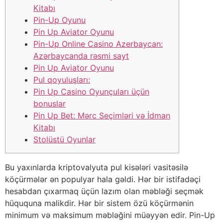
Kitabı
Pin-Up Oyunu
Pin Up Aviator Oyunu
Pin-Up Online Casino Azerbaycan:
Azərbaycanda rəsmi sayt
Pin Up Aviator Oyunu
Pul qoyuluşları:
Pin Up Casino Oyunçuları üçün
bonuslar
Pin Up Bet: Mərc Seçimləri və İdman
Kitabı
Stolüstü Oyunlar
Bu yaxınlarda kriptovalyuta pul kisələri vasitəsilə
köçürmələr ən populyar hala gəldi. Hər bir istifadəçi
hesabdan çıxarmaq üçün lazım olan məbləği seçmək
hüququna malikdir. Hər bir sistem özü köçürmənin
minimum və maksimum məbləğini müəyyən edir. Pin-Up