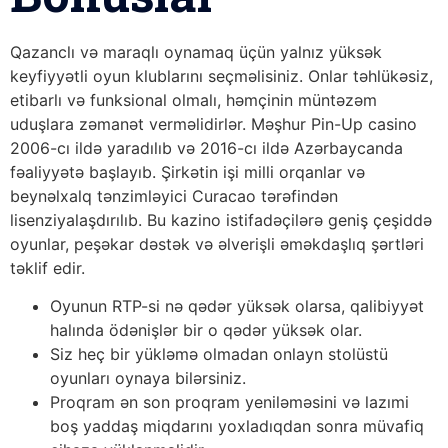
Qazanclı və maraqlı oynamaq üçün yalnız yüksək
keyfiyyətli oyun klublarını seçməlisiniz. Onlar təhlükəsiz,
etibarlı və funksional olmalı, həmçinin müntəzəm
uduşlara zəmanət verməlidirlər. Məşhur Pin-Up casino
2006-cı ildə yaradılıb və 2016-cı ildə Azərbaycanda
fəaliyyətə başlayıb. Şirkətin işi milli orqanlar və
beynəlxalq tənzimləyici Curacao tərəfindən
lisenziyalaşdırılıb. Bu kazino istifadəçilərə geniş çeşiddə
oyunlar, peşəkar dəstək və əlverişli əməkdaşlıq şərtləri
təklif edir.
Oyunun RTP-si nə qədər yüksək olarsa, qalibiyyət
halında ödənişlər bir o qədər yüksək olar.
Siz heç bir yükləmə olmadan onlayn stolüstü
oyunları oynaya bilərsiniz.
Proqram ən son proqram yeniləməsini və lazımi
boş yaddaş miqdarını yoxladıqdan sonra müvafiq