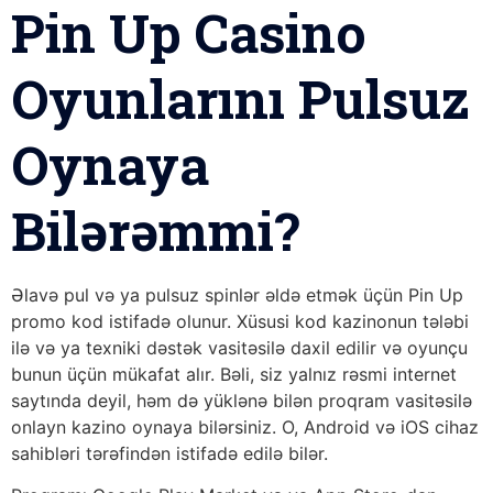
Pin Up Casino
Oyunlarını Pulsuz
Oynaya
Bilərəmmi?
Əlavə pul və ya pulsuz spinlər əldə etmək üçün Pin Up
promo kod istifadə olunur. Xüsusi kod kazinonun tələbi
ilə və ya texniki dəstək vasitəsilə daxil edilir və oyunçu
bunun üçün mükafat alır. Bəli, siz yalnız rəsmi internet
saytında deyil, həm də yüklənə bilən proqram vasitəsilə
onlayn kazino oynaya bilərsiniz. O, Android və iOS cihaz
sahibləri tərəfindən istifadə edilə bilər.