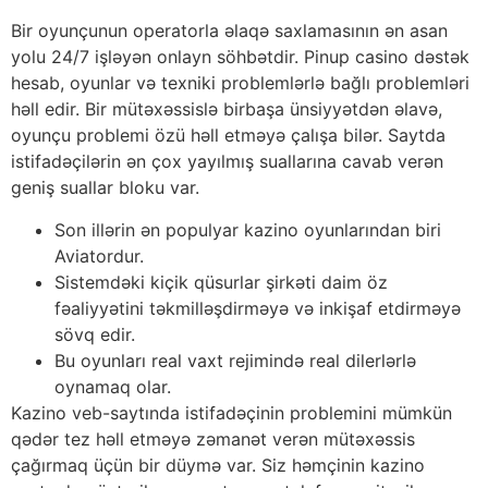
Bir oyunçunun operatorla əlaqə saxlamasının ən asan
yolu 24/7 işləyən onlayn söhbətdir. Pinup casino dəstək
hesab, oyunlar və texniki problemlərlə bağlı problemləri
həll edir. Bir mütəxəssislə birbaşa ünsiyyətdən əlavə,
oyunçu problemi özü həll etməyə çalışa bilər. Saytda
istifadəçilərin ən çox yayılmış suallarına cavab verən
geniş suallar bloku var.
Son illərin ən populyar kazino oyunlarından biri
Aviatordur.
Sistemdəki kiçik qüsurlar şirkəti daim öz
fəaliyyətini təkmilləşdirməyə və inkişaf etdirməyə
sövq edir.
Bu oyunları real vaxt rejimində real dilerlərlə
oynamaq olar.
Kazino veb-saytında istifadəçinin problemini mümkün
qədər tez həll etməyə zəmanət verən mütəxəssis
çağırmaq üçün bir düymə var. Siz həmçinin kazino