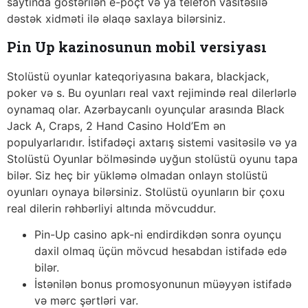
saytında göstərilən e-poçt və ya telefon vasitəsilə
dəstək xidməti ilə əlaqə saxlaya bilərsiniz.
Pin Up kazinosunun mobil versiyası
Stolüstü oyunlar kateqoriyasına bakara, blackjack,
poker və s. Bu oyunları real vaxt rejimində real dilerlərlə
oynamaq olar. Azərbaycanlı oyunçular arasında Black
Jack A, Craps, 2 Hand Casino Hold’Em ən
populyarlarıdır. İstifadəçi axtarış sistemi vasitəsilə və ya
Stolüstü Oyunlar bölməsində uyğun stolüstü oyunu tapa
bilər. Siz heç bir yükləmə olmadan onlayn stolüstü
oyunları oynaya bilərsiniz. Stolüstü oyunların bir çoxu
real dilerin rəhbərliyi altında mövcuddur.
Pin-Up casino apk-ni endirdikdən sonra oyunçu
daxil olmaq üçün mövcud hesabdan istifadə edə
bilər.
İstənilən bonus promosyonunun müəyyən istifadə
və mərc şərtləri var.