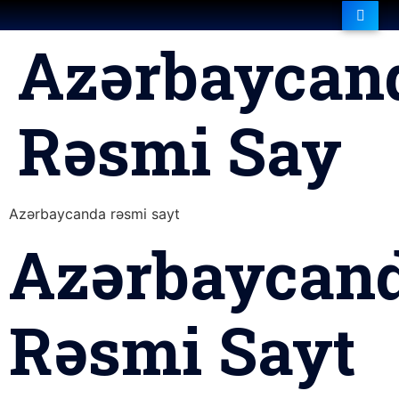
Azərbaycan
Rəsmi Say
Azərbaycanda rəsmi sayt
Azərbaycan
Rəsmi Sayt