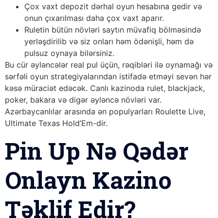
Çox vaxt depozit dərhal oyun hesabına gedir və
onun çıxarılması daha çox vaxt aparır.
Ruletin bütün növləri saytın müvafiq bölməsində
yerləşdirilib və siz onları həm ödənişli, həm də
pulsuz oynaya bilərsiniz.
Bu cür əyləncələr real pul üçün, rəqibləri ilə oynamağı və
sərfəli oyun strategiyalarından istifadə etməyi sevən hər
kəsə müraciət edəcək. Canlı kazinoda rulet, blackjack,
poker, bakara və digər əyləncə növləri var.
Azərbaycanlılar arasında ən populyarları Roulette Live,
Ultimate Texas Hold’Em-dir.
Pin Up Nə Qədər
Onlayn Kazino
Təklif Edir?