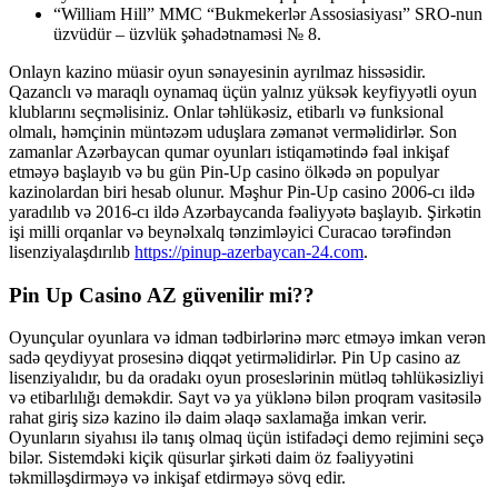
“William Hill” MMC “Bukmekerlər Assosiasiyası” SRO-nun
üzvüdür – üzvlük şəhadətnaməsi № 8.
Onlayn kazino müasir oyun sənayesinin ayrılmaz hissəsidir.
Qazanclı və maraqlı oynamaq üçün yalnız yüksək keyfiyyətli oyun
klublarını seçməlisiniz. Onlar təhlükəsiz, etibarlı və funksional
olmalı, həmçinin müntəzəm uduşlara zəmanət verməlidirlər. Son
zamanlar Azərbaycan qumar oyunları istiqamətində fəal inkişaf
etməyə başlayıb və bu gün Pin-Up casino ölkədə ən populyar
kazinolardan biri hesab olunur. Məşhur Pin-Up casino 2006-cı ildə
yaradılıb və 2016-cı ildə Azərbaycanda fəaliyyətə başlayıb. Şirkətin
işi milli orqanlar və beynəlxalq tənzimləyici Curacao tərəfindən
lisenziyalaşdırılıb
https://pinup-azerbaycan-24.com
.
Pin Up Casino AZ güvenilir mi??
Oyunçular oyunlara və idman tədbirlərinə mərc etməyə imkan verən
sadə qeydiyyat prosesinə diqqət yetirməlidirlər. Pin Up casino az
lisenziyalıdır, bu da oradakı oyun proseslərinin mütləq təhlükəsizliyi
və etibarlılığı deməkdir. Sayt və ya yüklənə bilən proqram vasitəsilə
rahat giriş sizə kazino ilə daim əlaqə saxlamağa imkan verir.
Oyunların siyahısı ilə tanış olmaq üçün istifadəçi demo rejimini seçə
bilər. Sistemdəki kiçik qüsurlar şirkəti daim öz fəaliyyətini
təkmilləşdirməyə və inkişaf etdirməyə sövq edir.