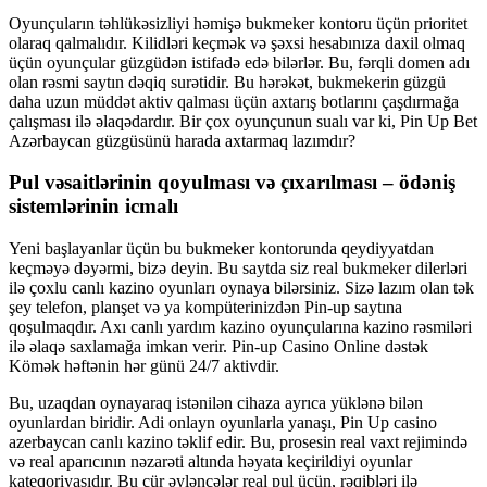
Oyunçuların təhlükəsizliyi həmişə bukmeker kontoru üçün prioritet
olaraq qalmalıdır. Kilidləri keçmək və şəxsi hesabınıza daxil olmaq
üçün oyunçular güzgüdən istifadə edə bilərlər. Bu, fərqli domen adı
olan rəsmi saytın dəqiq surətidir. Bu hərəkət, bukmekerin güzgü
daha uzun müddət aktiv qalması üçün axtarış botlarını çaşdırmağa
çalışması ilə əlaqədardır. Bir çox oyunçunun sualı var ki, Pin Up Bet
Azərbaycan güzgüsünü harada axtarmaq lazımdır?
Pul vəsaitlərinin qoyulması və çıxarılması – ödəniş
sistemlərinin icmalı
Yeni başlayanlar üçün bu bukmeker kontorunda qeydiyyatdan
keçməyə dəyərmi, bizə deyin. Bu saytda siz real bukmeker dilerləri
ilə çoxlu canlı kazino oyunları oynaya bilərsiniz. Sizə lazım olan tək
şey telefon, planşet və ya kompüterinizdən Pin-up saytına
qoşulmaqdır. Axı canlı yardım kazino oyunçularına kazino rəsmiləri
ilə əlaqə saxlamağa imkan verir. Pin-up Casino Online dəstək
Kömək həftənin hər günü 24/7 aktivdir.
Bu, uzaqdan oynayaraq istənilən cihaza ayrıca yüklənə bilən
oyunlardan biridir. Adi onlayn oyunlarla yanaşı, Pin Up casino
azerbaycan canlı kazino təklif edir. Bu, prosesin real vaxt rejimində
və real aparıcının nəzarəti altında həyata keçirildiyi oyunlar
kateqoriyasıdır. Bu cür əyləncələr real pul üçün, rəqibləri ilə