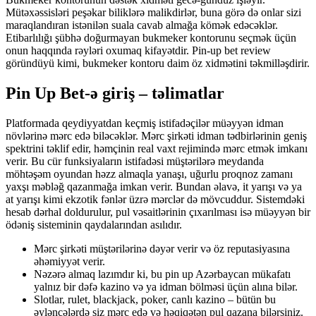
Mütəxəssisləri peşəkar biliklərə malikdirlər, buna görə də onlar sizi
maraqlandıran istənilən suala cavab almağa kömək edəcəklər.
Etibarlılığı şübhə doğurmayan bukmeker kontorunu seçmək üçün
onun haqqında rəyləri oxumaq kifayətdir. Pin-up bet review
göründüyü kimi, bukmeker kontoru daim öz xidmətini təkmilləşdirir.
Pin Up Bet-ə giriş – təlimatlar
Platformada qeydiyyatdan keçmiş istifadəçilər müəyyən idman
növlərinə mərc edə biləcəklər. Mərc şirkəti idman tədbirlərinin geniş
spektrini təklif edir, həmçinin real vaxt rejimində mərc etmək imkanı
verir. Bu cür funksiyaların istifadəsi müştərilərə meydanda
möhtəşəm oyundan həzz almaqla yanaşı, uğurlu proqnoz zamanı
yaxşı məbləğ qazanmağa imkan verir. Bundan əlavə, it yarışı və ya
at yarışı kimi ekzotik fənlər üzrə mərclər də mövcuddur. Sistemdəki
hesab dərhal doldurulur, pul vəsaitlərinin çıxarılması isə müəyyən bir
ödəniş sisteminin qaydalarından asılıdır.
Mərc şirkəti müştərilərinə dəyər verir və öz reputasiyasına
əhəmiyyət verir.
Nəzərə almaq lazımdır ki, bu pin up Azərbaycan mükafatı
yalnız bir dəfə kazino və ya idman bölməsi üçün alına bilər.
Slotlar, rulet, blackjack, poker, canlı kazino – bütün bu
əyləncələrdə siz mərc edə və həqiqətən pul qazana bilərsiniz.