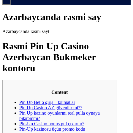
Azərbaycanda rəsmi say
Azərbaycanda rəsmi sayt
Rəsmi Pin Up Casino
Azerbaycan Bukmeker
kontoru
Content
Pin Up Bet-ə giriş – təlimatlar
Pin Up Casino AZ güvenilir mi??
Pin Up kazino oyunlarını real pulla oynaya
bilərəmmi?
Pin-Up Casino bonus pul çıxarılır?
Pin-Up kazinosu üçün promo kodu