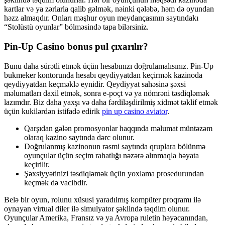
kartlar və ya zərlarla qalib gəlmək, nəinki qələbə, həm də oyundan
həzz almaqdır. Onları məşhur oyun meydançasının saytındakı
“Stolüstü oyunlar” bölməsində tapa bilərsiniz.
Pin-Up Casino bonus pul çıxarılır?
Bunu daha sürətli etmək üçün hesabınızı doğrulamalısınız. Pin-Up
bukmeker kontorunda hesabı qeydiyyatdan keçirmək kazinoda
qeydiyyatdan keçməklə eynidir. Qeydiyyat sahəsinə şəxsi
məlumatları daxil etmək, sonra e-poçt və ya nömrəni təsdiqləmək
lazımdır. Biz daha yaxşı və daha fərdiləşdirilmiş xidmət təklif etmək
üçün kukilərdən istifadə edirik
pin up casino aviator
.
Qarşıdan gələn promosyonlar haqqında məlumat müntəzəm
olaraq kazino saytında dərc olunur.
Doğrulanmış kazinonun rəsmi saytında qruplara bölünmə
oyunçular üçün seçim rahatlığı nəzərə alınmaqla həyata
keçirilir.
Şəxsiyyətinizi təsdiqləmək üçün yoxlama prosedurundan
keçmək də vacibdir.
Belə bir oyun, rolunu xüsusi yaradılmış kompüter proqramı ilə
oynayan virtual diler ilə simulyator şəklində təqdim olunur.
Oyunçular Amerika, Fransız və ya Avropa ruletin həyəcanından,