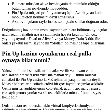
Bu mərc uduşdan əlavə heç-heçənin də mümkün olduğu
bütün idman növlərində mövcuddur.
Pin-Up-də müştəri profili yaratmaq üçün Azərbaycan kodu ilə
mobil telefon nömrəsini daxil etməlisiniz.
Axı, oyunçuların rəylərinə əsasən, çoxlu suallar doğuran odur.
Doğrulanmış kazinonun rəsmi saytında qruplara bölünmə oyunçular
üçün seçim rahatlığı nəzərə alınmaqla həyata keçirilir. Ən çox
yayılmış oyunlar Dead or Alive 2 və ya Money Train 3-dür. Siz
onları şirkətin rəsmi saytındakı “Slotlar” bölməsində tapa bilərsiniz.
Pin Up kazino oyunlarını real pulla
oynaya bilərəmmi?
Yalnız ən ümumi statistik məlumatlar verilir və davam edən
hadisələrin qrafik təsviri xüsusilə mənalı deyil. Bütün müsbət
cəhətləri ilə Pin-Up casino LIVE rejimi ən yaxşı formatda deyil.
Müasir bahisçilərin istifadə etdiyi bir çox faydalı seçimlər əskikdir.
Geniş müştəri auditoriyasını cəlb etmək üçün gənc mərc resursu
çoxsaylı promosyonlar və xüsusi təkliflərlə müxtəlif bonus siyasəti
təklif edir.
Onlar adətən real dilersiz, lakin virtual krupiyerlə simulyator
şəklində təqdim olunurlar. Hər bir oyunçunun məqsədi kazinoda