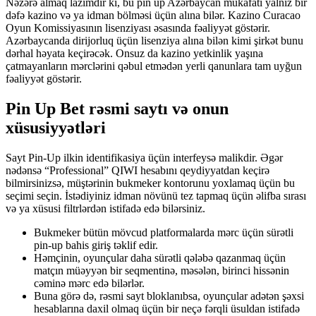
Nəzərə almaq lazımdır ki, bu pin up Azərbaycan mükafatı yalnız bir
dəfə kazino və ya idman bölməsi üçün alına bilər. Kazino Curacao
Oyun Komissiyasının lisenziyası əsasında fəaliyyət göstərir.
Azərbaycanda dirijorluq üçün lisenziya alına bilən kimi şirkət bunu
dərhal həyata keçirəcək. Onsuz da kazino yetkinlik yaşına
çatmayanların mərclərini qəbul etmədən yerli qanunlara tam uyğun
fəaliyyət göstərir.
Pin Up Bet rəsmi saytı və onun
xüsusiyyətləri
Sayt Pin-Up ilkin identifikasiya üçün interfeysə malikdir. Əgər
nədənsə “Professional” QIWI hesabını qeydiyyatdan keçirə
bilmirsinizsə, müştərinin bukmeker kontorunu yoxlamaq üçün bu
seçimi seçin. İstədiyiniz idman növünü tez tapmaq üçün əlifba sırası
və ya xüsusi filtrlərdən istifadə edə bilərsiniz.
Bukmeker bütün mövcud platformalarda mərc üçün sürətli
pin-up bahis giriş təklif edir.
Həmçinin, oyunçular daha sürətli qələbə qazanmaq üçün
matçın müəyyən bir seqmentinə, məsələn, birinci hissənin
cəminə mərc edə bilərlər.
Buna görə də, rəsmi sayt bloklanıbsa, oyunçular adətən şəxsi
hesablarına daxil olmaq üçün bir neçə fərqli üsuldan istifadə