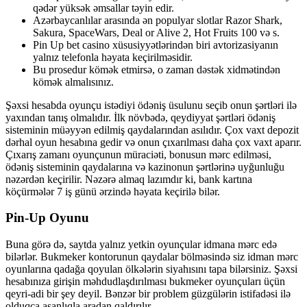
qədər yüksək əmsallar təyin edir.
Azərbaycanlılar arasında ən populyar slotlar Razor Shark,
Sakura, SpaceWars, Deal or Alive 2, Hot Fruits 100 və s.
Pin Up bet casino xüsusiyyətlərindən biri avtorizasiyanın
yalnız telefonla həyata keçirilməsidir.
Bu prosedur kömək etmirsə, o zaman dəstək xidmətindən
kömək almalısınız.
Şəxsi hesabda oyunçu istədiyi ödəniş üsulunu seçib onun şərtləri ilə
yaxından tanış olmalıdır. İlk növbədə, qeydiyyat şərtləri ödəniş
sisteminin müəyyən edilmiş qaydalarından asılıdır. Çox vaxt depozit
dərhal oyun hesabına gedir və onun çıxarılması daha çox vaxt aparır.
Çıxarış zamanı oyunçunun müraciəti, bonusun mərc edilməsi,
ödəniş sisteminin qaydalarına və kazinonun şərtlərinə uyğunluğu
nəzərdən keçirilir. Nəzərə almaq lazımdır ki, bank kartına
köçürmələr 7 iş günü ərzində həyata keçirilə bilər.
Pin-Up Oyunu
Buna görə də, saytda yalnız yetkin oyunçular idmana mərc edə
bilərlər. Bukmeker kontorunun qaydalar bölməsində siz idman mərc
oyunlarına qadağa qoyulan ölkələrin siyahısını tapa bilərsiniz. Şəxsi
hesabınıza girişin məhdudlaşdırılması bukmeker oyunçuları üçün
qeyri-adi bir şey deyil. Bənzər bir problem güzgülərin istifadəsi ilə
olduqca asanlıqla aradan qaldırılır.