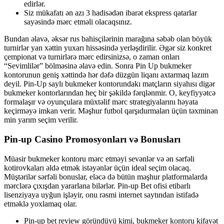
edirlər.
Siz mükafatı ən azı 3 hadisədən ibarət ekspress qatarlar
sayəsində mərc etməli olacaqsınız.
Bundan əlavə, əksər rus bahisçilərinin marağına səbəb olan böyük
turnirlər yan xəttin yuxarı hissəsində yerləşdirilir. Əgər siz konkret
çempionat və turnirlərə mərc edirsinizsə, o zaman onları
“Sevimlilər” bölməsinə əlavə edin. Sonra Pin Up bukmeker
kontorunun geniş xəttində hər dəfə düzgün liqanı axtarmaq lazım
deyil. Pin-Up saylı bukmeker kontorundakı matçların siyahısı digər
bukmeker kontorlarından heç bir şəkildə fərqlənmir. O, keyfiyyətcə
formalaşır və oyunçulara müxtəlif mərc strategiyalarını həyata
keçirməyə imkan verir. Məşhur futbol qarşıdurmaları üçün təxminən
min yarım seçim verilir.
Pin-up Casino Promosyonları və Bonusları
Müasir bukmeker kontoru mərc etməyi sevənlər və ən sərfəli
kotirovkaları əldə etmək istəyənlər üçün ideal seçim olacaq.
Müştərilər sərfəli bonuslar, eləcə də bütün məşhur platformalarda
mərclərə çıxışdan yararlana bilərlər. Pin-up Bet ofisi etibarlı
lisenziyaya uyğun işləyir, onu rəsmi internet saytından istifadə
etməklə yoxlamaq olar.
Pin-up bet review göründüyü kimi, bukmeker kontoru kifayət