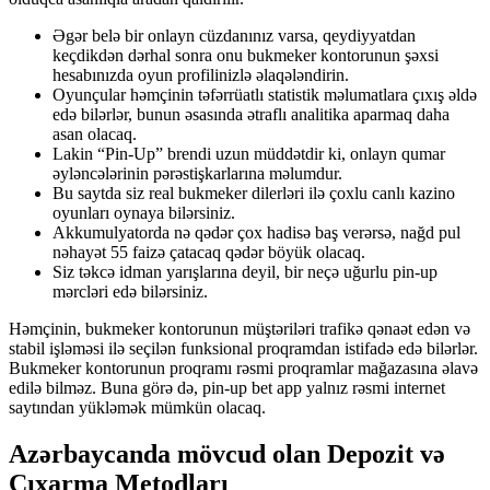
Əgər belə bir onlayn cüzdanınız varsa, qeydiyyatdan
keçdikdən dərhal sonra onu bukmeker kontorunun şəxsi
hesabınızda oyun profilinizlə əlaqələndirin.
Oyunçular həmçinin təfərrüatlı statistik məlumatlara çıxış əldə
edə bilərlər, bunun əsasında ətraflı analitika aparmaq daha
asan olacaq.
Lakin “Pin-Up” brendi uzun müddətdir ki, onlayn qumar
əyləncələrinin pərəstişkarlarına məlumdur.
Bu saytda siz real bukmeker dilerləri ilə çoxlu canlı kazino
oyunları oynaya bilərsiniz.
Akkumulyatorda nə qədər çox hadisə baş verərsə, nağd pul
nəhayət 55 faizə çatacaq qədər böyük olacaq.
Siz təkcə idman yarışlarına deyil, bir neçə uğurlu pin-up
mərcləri edə bilərsiniz.
Həmçinin, bukmeker kontorunun müştəriləri trafikə qənaət edən və
stabil işləməsi ilə seçilən funksional proqramdan istifadə edə bilərlər.
Bukmeker kontorunun proqramı rəsmi proqramlar mağazasına əlavə
edilə bilməz. Buna görə də, pin-up bet app yalnız rəsmi internet
saytından yükləmək mümkün olacaq.
Azərbaycanda mövcud olan Depozit və
Çıxarma Metodları