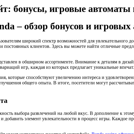
йт: бонусы, игровые автоматы 
da – обзор бонусов и игровых
зователям широкий спектр возможностей для увлекательного до
 и постоянных клиентов. Здесь вы можете найти отличные предл
дставлен в обширном ассортименте. Внимание к деталям в диза
ариаций игр, каждая из которых предлагает уникальные впечатл
ния, которые способствуют увеличению интереса и удовлетворе
учшения общего опыта. В итоге, посетители могут рассчитыват
йта
ность выбора развлечений на любой вкус. В дополнение к этому
и добавить элемент увлекательности в процесс игры. Каждое пре