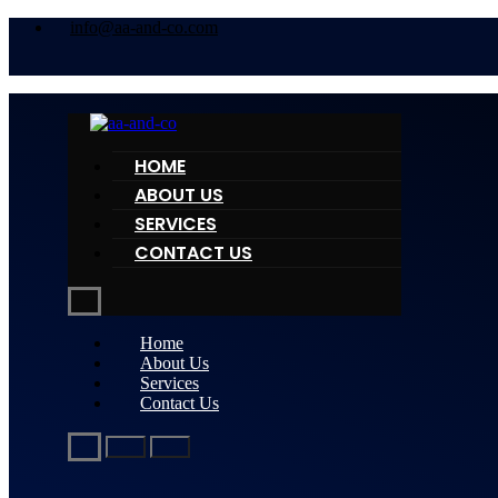
info@aa-and-co.com
HOME
ABOUT US
SERVICES
CONTACT US
Home
About Us
Services
Contact Us