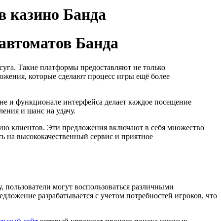
в казино Банда
 автоматов Банда
суга. Такие платформы предоставляют не только
ожения, которые сделают процесс игры ещё более
йне и функционале интерфейса делает каждое посещение
ения и шанс на удачу.
нию клиентов. Эти предложения включают в себя множество
ь на высококачественный сервис и приятное
, пользователи могут воспользоваться различными
дложение разрабатывается с учетом потребностей игроков, что