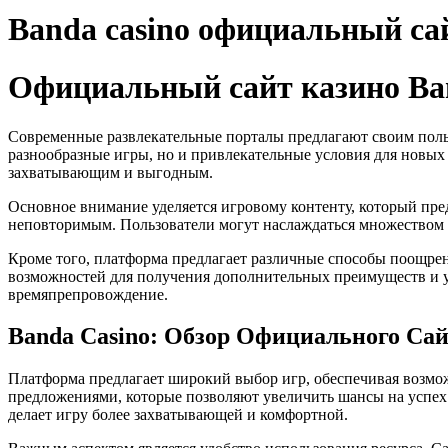
Banda casino официальный са
Официальный сайт казино Ban
Современные развлекательные порталы предлагают своим поль
разнообразные игры, но и привлекательные условия для новых
захватывающим и выгодным.
Основное внимание уделяется игровому контенту, который пре
неповторимым. Пользователи могут наслаждаться множеством в
Кроме того, платформа предлагает различные способы поощре
возможностей для получения дополнительных преимуществ и ул
времяпрепровождение.
Banda Casino: Обзор Официального Са
Платформа предлагает широкий выбор игр, обеспечивая возмож
предложениями, которые позволяют увеличить шансы на успех 
делает игру более захватывающей и комфортной.