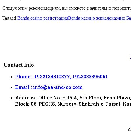
Следуя этим рекомендациям, вы сможете значительно повысить
Tagged
Banda casino регистрация
Banda казино зеркало
казино Ба
Contact Info
Phone : +922134310377, +923333396051
Email : info@aa-and-co.com
Address : Office No. F-15 A, 6th Floor, Econ Plaza
Block-06, PECHS, Nursery, Shahrah-e-Faisal, Kar
@