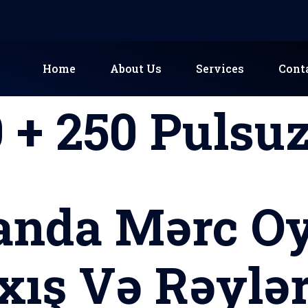
Home
About Us
Services
Cont
 + 250 Puls
anda Mərc Oy
axış Və Rəylə