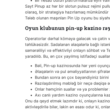
Bir hesab bütün platformalarda eyni vaxtd
Sayt Pinup az hər bir slotun pulsuz rejimi pul
olaraq, bir strategiya hazırlamaq mümkündür v
Tələb olunan maşınları Pin Up oyunu bu siyahı
Oyun klubunun pin-up kazino rəy
Operatorlar dərhal köməyə gələcək və çətin v
təhlükəsizdir. Sadalanan əlaqələrlə bağlı istə
səmərəliliyi və effektivliyi onlayn söhbət və
yaradılıb. Bu, ən çox yayılmış istifadəçi sualla
Bəli, Pin-up kazinosunda hər yeni oyunç
Əlaqələrin və pul əməliyyatlarının şifrəl
Bundan sonra ən çox bəyəndiyiniz birini 
Razılaşdırılmış məbləğ bir neçə dəqiqə 
Onlar həmçinin suallar və ya problemlə
Axı canlı yardım kazino oyunçularına kaz
Onu da qeyd etmək lazımdır ki, onlayn kazino 
aktivləşdirilə bilər, lakin ən əsası odur ki, 