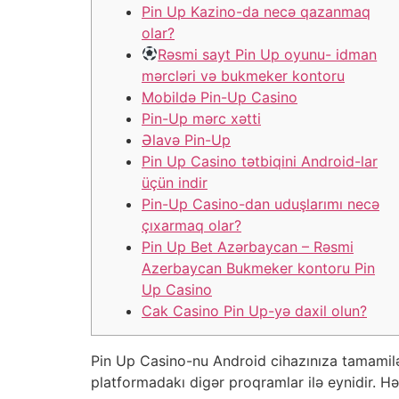
Pin Up Kazino-da necə qazanmaq
olar?
Rəsmi sayt Pin Up oyunu- idman
mərcləri və bukmeker kontoru
Mobildə Pin-Up Casino
Pin-Up mərc xətti
Əlavə Pin-Up
Pin Up Casino tətbiqini Android-lar
üçün indir
Pin-Up Casino-dan uduşlarımı necə
çıxarmaq olar?
Pin Up Bet Azərbaycan – Rəsmi
Azerbaycan Bukmeker kontoru Pin
Up Casino
Cak Casino Pin Up-yə daxil olun?
Pin Up Casino-nu Android cihazınıza tamamilə 
platformadakı digər proqramlar ilə eynidir. Hə