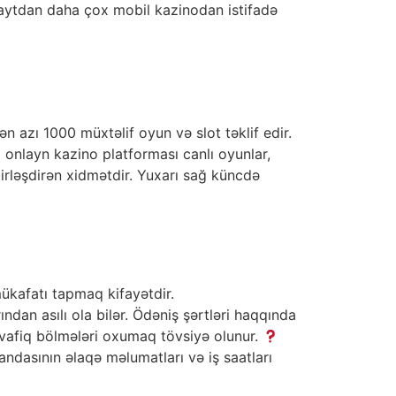
 saytdan daha çox mobil kazinodan istifadə
 azı 1000 müxtəlif oyun və slot təklif edir.
 onlayn kazino platforması canlı oyunlar,
birləşdirən xidmətdir. Yuxarı sağ küncdə
ükafatı tapmaq kifayətdir.
dan asılı ola bilər. Ödəniş şərtləri haqqında
vafiq bölmələri oxumaq tövsiyə olunur.
dasının əlaqə məlumatları və iş saatları