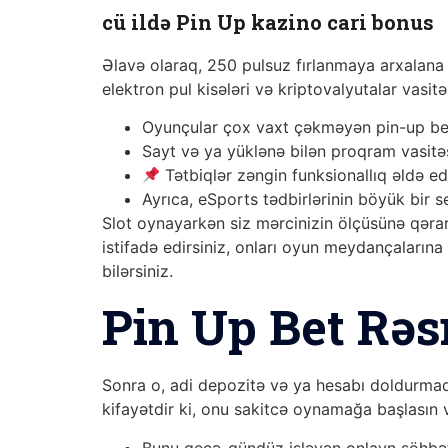
cü ildə Pin Up kazino cari bonus
Əlavə olaraq, 250 pulsuz fırlanmaya arxalana 
elektron pul kisələri və kriptovalyutalar vasit
Oyunçular çox vaxt çəkməyən pin-up bet 
Sayt və ya yüklənə bilən proqram vasitəs
Tətbiqlər zəngin funksionallıq əldə ed
Ayrıca, eSports tədbirlərinin böyük bir 
Slot oynayarkən siz mərcinizin ölçüsünə qərar ve
istifadə edirsiniz, onları oyun meydançalarına
bilərsiniz.
Pin Up Bet Rəs
Sonra o, adi depozitə və ya hesabı doldurma
kifayətdir ki, onu sakitcə oynamağa başlasın 
Bunu gecə-gündüz işləyən onlayn söhbət 