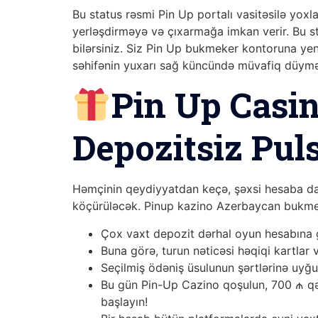
Bu status rəsmi Pin Up portalı vasitəsilə yox
yerləşdirməyə və çıxarmağa imkan verir. Bu s
bilərsiniz. Siz Pin Up bukmeker kontoruna ye
səhifənin yuxarı sağ küncündə müvafiq düymən
Pin Up Casi
Depozitsiz Pul
Həmçinin qeydiyyatdan keçə, şəxsi hesaba daxi
köçürüləcək. Pinup kazino Azerbaycan bukmeker
Çox vaxt depozit dərhal oyun hesabına g
Buna görə, turun nəticəsi həqiqi kartlar v
Seçilmiş ödəniş üsulunun şərtlərinə uyğun
Bu gün Pin-Up Cazino qoşulun, 700 ₼ q
başlayın!