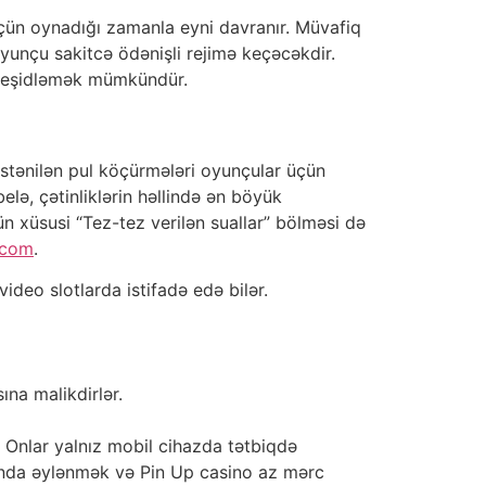
 üçün oynadığı zamanla eyni davranır. Müvafiq
yunçu sakitcə ödənişli rejimə keçəcəkdir.
ə çeşidləmək mümkündür.
stənilən pul köçürmələri oyunçular üçün
elə, çətinliklərin həllində ən böyük
n xüsusi “Tez-tez verilən suallar” bölməsi də
.com
.
eo slotlarda istifadə edə bilər.
na malikdirlər.
 Onlar yalnız mobil cihazda tətbiqdə
larında əylənmək və Pin Up casino az mərc