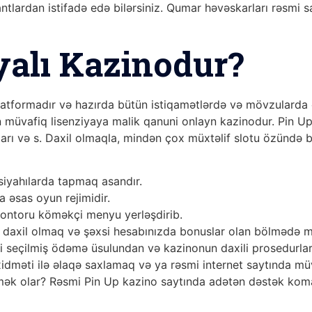
ntlardan istifadə edə bilərsiniz. Qumar həvəskarları rəsmi
yalı Kazinodur?
tformadır və hazırda bütün istiqamətlərdə və mövzularda ən
 müvafiq lisenziyaya malik qanuni onlayn kazinodur. Pin Up
ouları və s. Daxil olmaqla, mindən çox müxtəlif slotu özündə 
siyahılarda tapmaq asandır.
 əsas oyun rejimidir.
ontoru köməkçi menyu yerləşdirib.
a daxil olmaq və şəxsi hesabınızda bonuslar olan bölmədə m
seçilmiş ödəmə üsulundan və kazinonun daxili prosedurların
dməti ilə əlaqə saxlamaq və ya rəsmi internet saytında mü
ək olar? Rəsmi Pin Up kazino saytında adətən dəstək koman