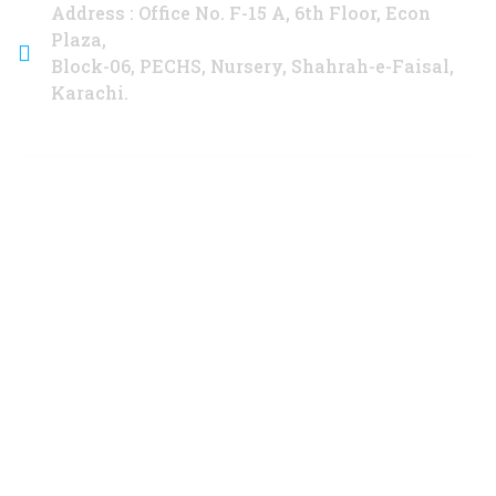
Address : Office No. F-15 A, 6th Floor, Econ
Plaza,
Block-06, PECHS, Nursery, Shahrah-e-Faisal,
Karachi.
@ 2022. aa-and-co. All rights reserved