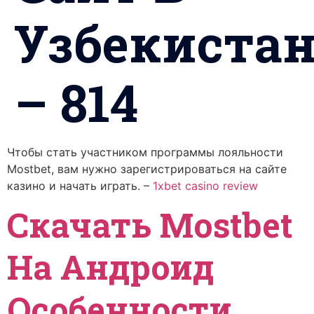
Узбекиста
– 814
Чтобы стать участником программы лояльности
Mostbet, вам нужно зарегистрироваться на сайте
казино и начать играть. –
1xbet casino review
Скачать Mostbet
На Андроид
Особенности,