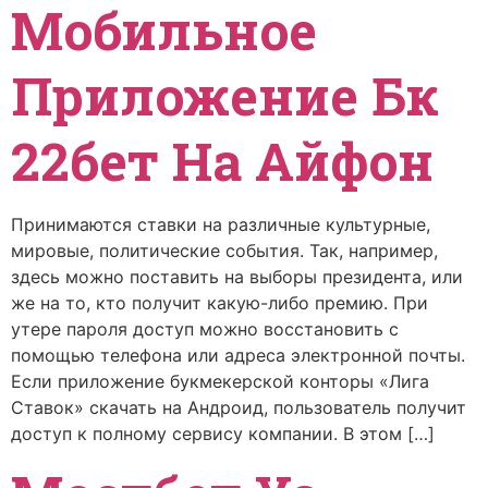
Мобильное
Приложение Бк
22бет На Айфон
Принимаются ставки на различные культурные,
мировые, политические события. Так, например,
здесь можно поставить на выборы президента, или
же на то, кто получит какую-либо премию. При
утере пароля доступ можно восстановить с
помощью телефона или адреса электронной почты.
Если приложение букмекерской конторы «Лига
Ставок» скачать на Андроид, пользователь получит
доступ к полному сервису компании. В этом […]