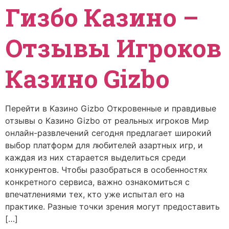
Гизбо Казино –
Отзывы Игроков
Казино Gizbo
Перейти в Kaзино Gizbо Откровенные и правдивые
отзывы о Казино Gizbo от реальных игроков Мир
онлайн-развлечений сегодня предлагает широкий
выбор платформ для любителей азартных игр, и
каждая из них старается выделиться среди
конкурентов. Чтобы разобраться в особенностях
конкретного сервиса, важно ознакомиться с
впечатлениями тех, кто уже испытал его на
практике. Разные точки зрения могут предоставить
[…]