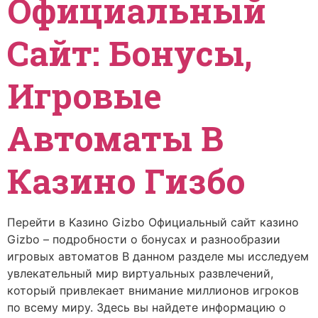
Официальный
Сайт: Бонусы,
Игровые
Автоматы В
Казино Гизбо
Перейти в Kaзино Gizbо Официальный сайт казино
Gizbo – подробности о бонусах и разнообразии
игровых автоматов В данном разделе мы исследуем
увлекательный мир виртуальных развлечений,
который привлекает внимание миллионов игроков
по всему миру. Здесь вы найдете информацию о