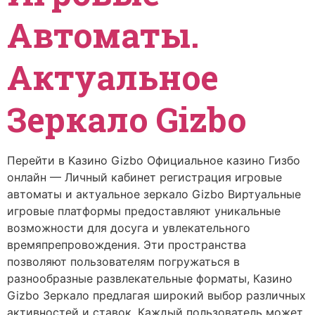
Автоматы.
Актуальное
Зеркало Gizbo
Перейти в Kaзино Gizbо Официальное казино Гизбо
онлайн — Личный кабинет регистрация игровые
автоматы и актуальное зеркало Gizbo Виртуальные
игровые платформы предоставляют уникальные
возможности для досуга и увлекательного
времяпрепровождения. Эти пространства
позволяют пользователям погружаться в
разнообразные развлекательные форматы, Казино
Gizbo Зеркало предлагая широкий выбор различных
активностей и ставок. Каждый пользователь может