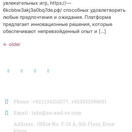
увлекательных игр, https://—
6kcbbw3akj3a0bq7de.рф/ способных удовлетворить
любые предпочтения и ожидания. Платформа
предлагает инновационные решения, которые
обеспечивают непревзойденный опыт и […]
←
older
Contact Info
Phone : +922134310377, +923333396051
Email : info@aa-and-co.com
Address : Office No. F-15 A, 6th Floor, Econ
Plaza,