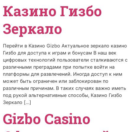
Казино Гизбо
Зеркало
Перейти в Kaзино Gizbо Актуальное зеркало казино
Гизбо для доступа к играм и бонусам В наш век
цифровых технологий пользователи сталкиваются с
различными преградами при попытке войти на
платформы для развлечений. Иногда доступ к ним
может быть ограничен или заблокирован по
различным причинам. В таких случаях важно иметь
под рукой альтернативные способы, Казино Гизбо
Зеркало […]
Gizbo Casino