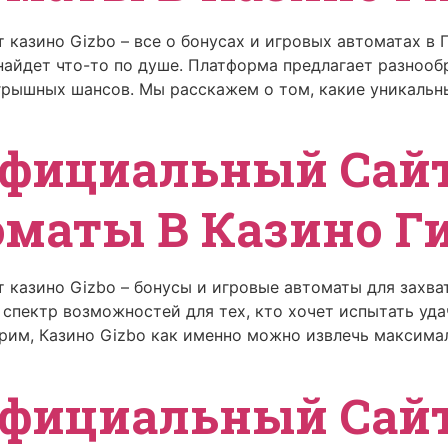
 казино Gizbo – все о бонусах и игровых автоматах в 
айдет что-то по душе. Платформа предлагает разнооб
игрышных шансов. Мы расскажем о том, какие уникальн
 Официальный Сайт
маты В Казино Г
т казино Gizbo – бонусы и игровые автоматы для за
 спектр возможностей для тех, кто хочет испытать уд
рим, Казино Gizbo как именно можно извлечь максима
 Официальный Сайт