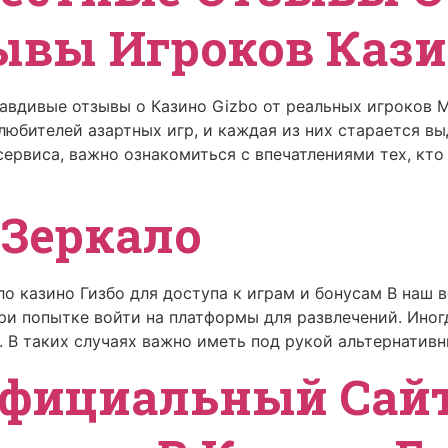
ывы Игроков Кази
авдивые отзывы о Казино Gizbo от реальных игроков 
юбителей азартных игр, и каждая из них старается вы
ервиса, важно ознакомиться с впечатлениями тех, кто
 Зеркало
ло казино Гизбо для доступа к играм и бонусам В наш 
ри попытке войти на платформы для развлечений. Иног
 В таких случаях важно иметь под рукой альтернативн
 Официальный Сайт