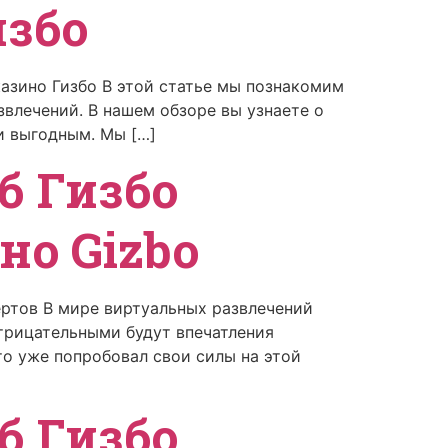
избо
казино Гизбо В этой статье мы познакомим
влечений. В нашем обзоре вы узнаете о
и выгодным. Мы […]
б Гизбо
но Gizbo
ертов В мире виртуальных развлечений
трицательными будут впечатления
то уже попробовал свои силы на этой
б Гизбо