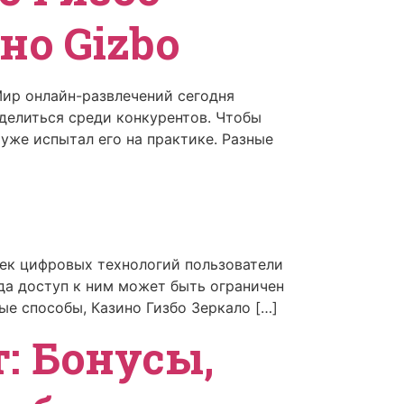
но Gizbo
Мир онлайн-развлечений сегодня
делиться среди конкурентов. Чтобы
 уже испытал его на практике. Разные
век цифровых технологий пользователи
да доступ к ним может быть ограничен
ые способы, Казино Гизбо Зеркало […]
: Бонусы,