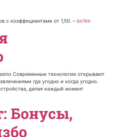
в с коэффициентами от 1,50. –
bo’lim
я
o
Casino Современные технологии открывают
влечениями где угодно и когда угодно.
устройства, делая каждый момент
: Бонусы,
избо