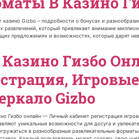
маты В Казино Г
 казино Gizbo – подробности о бонусах и разнообраз
х развлечений, который привлекает внимание миллионо
их предложениях и возможностях, которые дарят нев
 Казино Гизбо Он
истрация, Игровы
еркало Gizbo
ино Гизбо онлайн — Личный кабинет регистрация игров
вляют уникальные возможности для досуга и увлекат
огружаться в разнообразные развлекательные форматы,
ставок. Каждый пользователь может создать свою учет