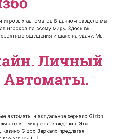
избо
ии игровых автоматов В данном разделе мы
в игроков по всему миру. Здесь вы
ероятные ощущения и шанс на удачу. Мы
лайн. Личный
е Автоматы.
ые автоматы и актуальное зеркало Gizbo
ельного времяпрепровождения. Эти
 Казино Gizbo Зеркало предлагая
ную запись […]