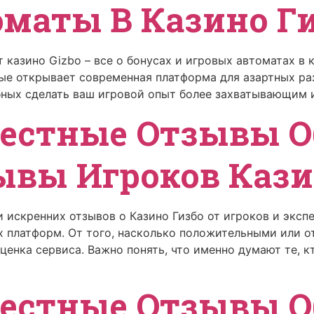
маты В Казино Г
 казино Gizbo – все о бонусах и игровых автоматах в 
ые открывает современная платформа для азартных раз
бных сделать ваш игровой опыт более захватывающим 
естные Отзывы О
ывы Игроков Кази
и искренних отзывов о Казино Гизбо от игроков и эксп
х платформ. От того, насколько положительными или о
ценка сервиса. Важно понять, что именно думают те, к
естные Отзывы О