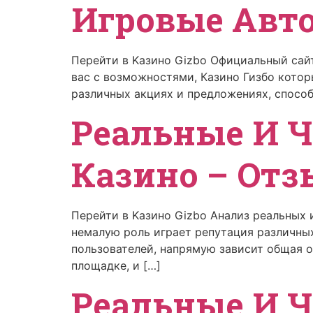
Игровые Авто
Перейти в Kaзино Gizbо Официальный сайт
вас с возможностями, Казино Гизбо котор
различных акциях и предложениях, спосо
Реальные И Ч
Казино – Отз
Перейти в Kaзино Gizbо Анализ реальных 
немалую роль играет репутация различны
пользователей, напрямую зависит общая о
площадке, и […]
Реальные И Ч