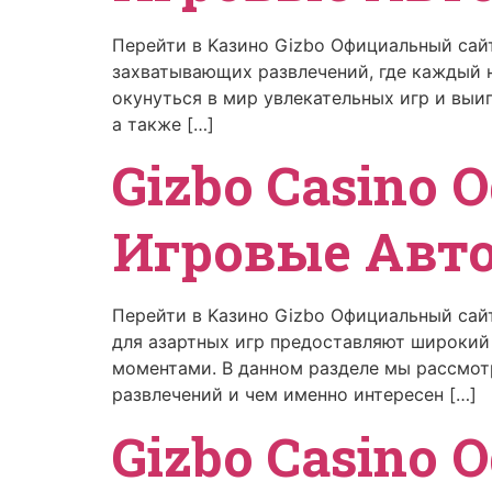
Перейти в Kaзино Gizbо Официальный сайт
захватывающих развлечений, где каждый н
окунуться в мир увлекательных игр и вы
а также […]
Gizbo Casino
Игровые Авто
Перейти в Kaзино Gizbо Официальный сай
для азартных игр предоставляют широкий
моментами. В данном разделе мы рассмот
развлечений и чем именно интересен […]
Gizbo Casino