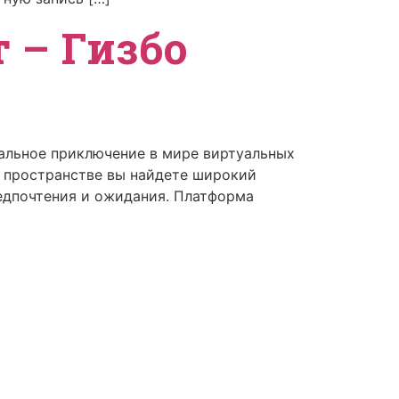
 – Гизбо
кальное приключение в мире виртуальных
 пространстве вы найдете широкий
редпочтения и ожидания. Платформа