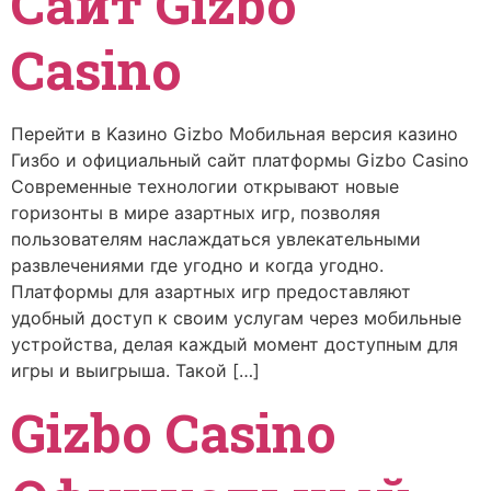
Сайт Gizbo
Casino
Перейти в Kaзино Gizbо Мобильная версия казино
Гизбо и официальный сайт платформы Gizbo Casino
Современные технологии открывают новые
горизонты в мире азартных игр, позволяя
пользователям наслаждаться увлекательными
развлечениями где угодно и когда угодно.
Платформы для азартных игр предоставляют
удобный доступ к своим услугам через мобильные
устройства, делая каждый момент доступным для
игры и выигрыша. Такой […]
Gizbo Casino