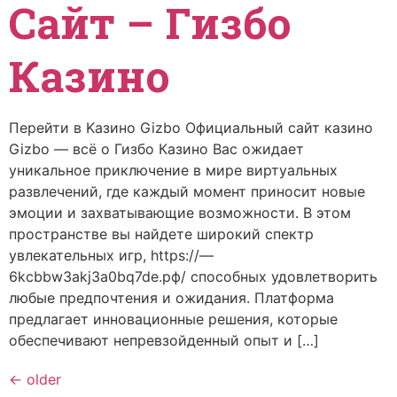
Сайт – Гизбо
Казино
Перейти в Kaзино Gizbо Официальный сайт казино
Gizbo — всё о Гизбо Казино Вас ожидает
уникальное приключение в мире виртуальных
развлечений, где каждый момент приносит новые
эмоции и захватывающие возможности. В этом
пространстве вы найдете широкий спектр
увлекательных игр, https://—
6kcbbw3akj3a0bq7de.рф/ способных удовлетворить
любые предпочтения и ожидания. Платформа
предлагает инновационные решения, которые
обеспечивают непревзойденный опыт и […]
←
older