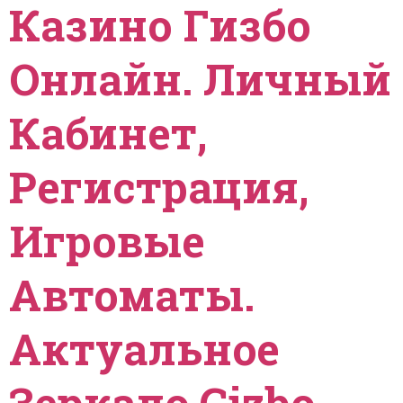
Казино Гизбо
Онлайн. Личный
Кабинет,
Регистрация,
Игровые
Автоматы.
Актуальное
Зеркало Gizbo