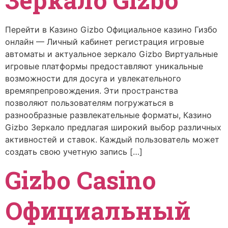
Перейти в Kaзино Gizbо Официальное казино Гизбо
онлайн — Личный кабинет регистрация игровые
автоматы и актуальное зеркало Gizbo Виртуальные
игровые платформы предоставляют уникальные
возможности для досуга и увлекательного
времяпрепровождения. Эти пространства
позволяют пользователям погружаться в
разнообразные развлекательные форматы, Казино
Gizbo Зеркало предлагая широкий выбор различных
активностей и ставок. Каждый пользователь может
создать свою учетную запись […]
Gizbo Casino
Официальный