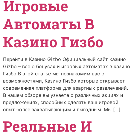
Игровые
Автоматы В
Казино Гизбо
Перейти в Kaзино Gizbо Официальный сайт казино
Gizbo – все о бонусах и игровых автоматах в казино
Гизбо В этой статье мы познакомим вас с
возможностями, Казино Гизбо которые открывает
современная платформа для азартных развлечений.
В нашем обзоре вы узнаете о различных акциях и
предложениях, способных сделать ваш игровой
опыт более захватывающим и выгодным. Мы […]
Реальные И