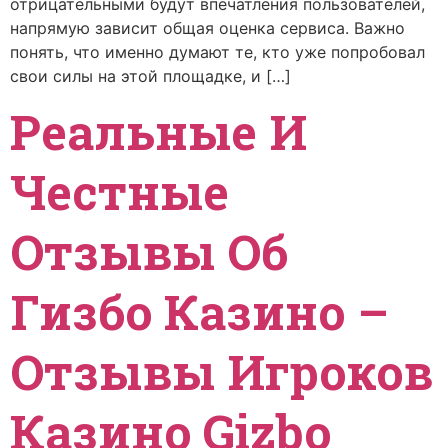
отрицательными будут впечатления пользователей,
напрямую зависит общая оценка сервиса. Важно
понять, что именно думают те, кто уже попробовал
свои силы на этой площадке, и […]
Реальные И
Честные
Отзывы Об
Гизбо Казино –
Отзывы Игроков
Казино Gizbo