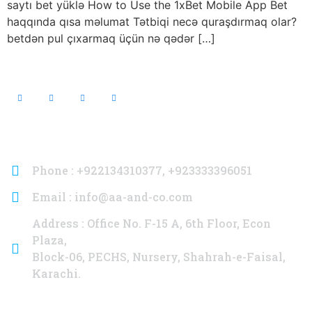
saytı bet yüklə How to Use the 1xBet Mobile App Bet
haqqında qısa məlumat Tətbiqi necə quraşdırmaq olar?
betdən pul çıxarmaq üçün nə qədər […]
Contact Info
Phone : +922134310377, +923333396051
Email : info@aa-and-co.com
Address : Office No. F-15 A, 6th Floor, Econ
Plaza,
Block-06, PECHS, Nursery, Shahrah-e-Faisal,
Karachi.