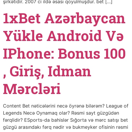
şirkətidir. 2007 ci ildə əsası qoyulmuşdur. bet […]
1xBet Azərbaycan
Yükle Android Və
IPhone: Bonus 100
, Giriş, Idman
Mərcləri
Content Bet nəticələrini necə öyrənə bilərəm? League of
Legends Necə Oynamaq olar? Rəsmi sayt güzgüdən
fərqlidir? ESports-da bahislər Sığorta və mərc satışı bet
güzgü arasındakı fərq nədir və bukmeyker ofisinin rəsmi