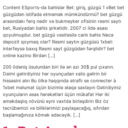
Content ESports-da bahislər Bet: giriş, güzgü 1 xBet bet
güzgüdən istifadə etməmək mümkündürmü? bet güzgü
arasındakı fərq nədir və bukmeyker ofisinin rəsmi saytı
bet, Rusiyadan bahis şirkətidir. 2007 ci ildə əsası
qoyulmuşdur. bet güzgü vasitəsilə canlı bahis Necə
depozit qoymaq olar? Rəsmi saytın güzgüsü 1xbet:
interfeysə baxış Rəsmi sayt güzgüdən fərqlidir? bet
online kazino Birdən […]
200 ödəniş üsulundan biri ilə ən azı 30$ pul çıxarın.
Daimi gətirdiyiniz hər oyunçudan xalis gəlirin bir
hissəsini alın Bu ölkə haqqında ətraflı se connecter à
1xbet məlumat üçün bizimlə əlaqə saxlayın Gətirdiyiniz
oyunçuların əsas hərəkətləri üçün mükafat Hər iki
əməkdaşlıq növünü eyni vaxtda birləşdirin Biz öz
təcrübəmizi və biliklərimizi paylaşacağıq, sıfırdan
başlamağınıza kömək edəcəyik. […]