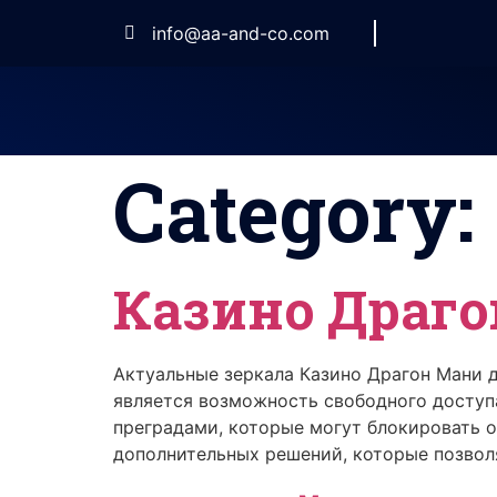
info@aa-and-co.com
Category:
Казино Драго
Актуальные зеркала Казино Драгон Мани 
является возможность свободного доступа
преградами, которые могут блокировать о
дополнительных решений, которые позвол