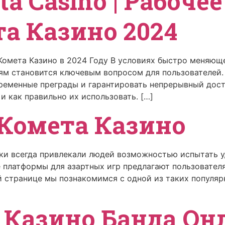
a Casino | Рабоче
та Казино 2024
 Комета Казино в 2024 Году В условиях быстро меняющ
иям становится ключевым вопросом для пользователей
ременные преграды и гарантировать непрерывный дос
и как правильно их использовать. […]
Комета Казино
ки всегда привлекали людей возможностью испытать уд
 платформы для азартных игр предлагают пользовател
й странице мы познакомимся с одной из таких популяр
 Казино Банда Он