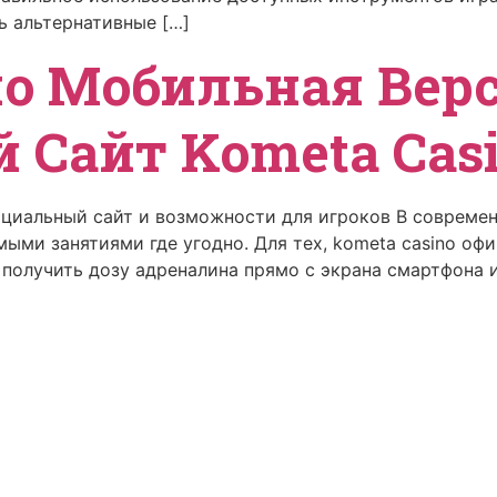
ь альтернативные […]
о Мобильная Вер
Сайт Kometa Cas
циальный сайт и возможности для игроков В совреме
мыми занятиями где угодно. Для тех, kometa casino оф
получить дозу адреналина прямо с экрана смартфона ил
Contact Info