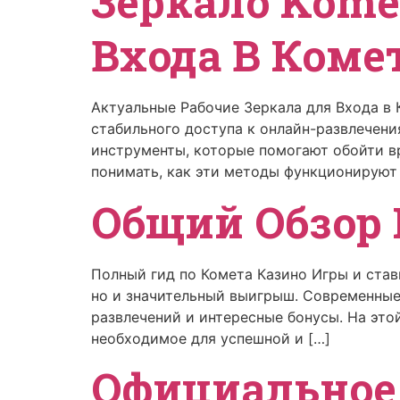
Зеркало Komet
Входа В Коме
Актуальные Рабочие Зеркала для Входа в
стабильного доступа к онлайн-развлечен
инструменты, которые помогают обойти в
понимать, как эти методы функционируют 
Общий Обзор 
Полный гид по Комета Казино Игры и став
но и значительный выигрыш. Современные
развлечений и интересные бонусы. На это
необходимое для успешной и […]
Официальное