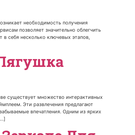
 возникает необходимость получения
рвисам позволяет значительно облегчить
т в себя несколько ключевых этапов,
 Лягушка
тве существует множество интерактивных
еймплеем. Эти развлечения предлагают
езабываемые впечатления. Одним из ярких
[…]