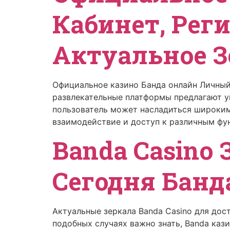
Кабинет, Рег
Актуальное З
Официальное казино Банда онлайн Личный
развлекательные платформы предлагают у
пользователь может насладиться широким
взаимодействие и доступ к различным фу
Banda Casino 
Сегодня Банд
Актуальные зеркала Banda Casino для дос
подобных случаях важно знать, Banda ка