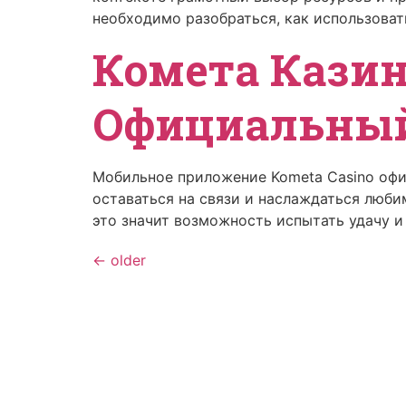
необходимо разобраться, как использоват
Комета Казин
Официальный 
Мобильное приложение Kometa Casino офи
оставаться на связи и наслаждаться люби
это значит возможность испытать удачу и 
←
older