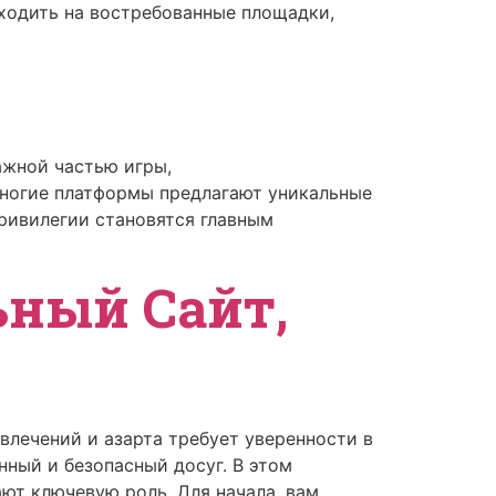
ходить на востребованные площадки,
ажной частью игры,
 Многие платформы предлагают уникальные
ривилегии становятся главным
ьный Сайт,
влечений и азарта требует уверенности в
нный и безопасный досуг. В этом
ют ключевую роль. Для начала, вам