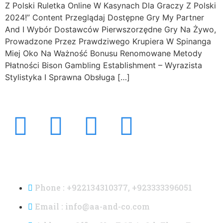
Z Polski Ruletka Online W Kasynach Dla Graczy Z Polski
2024!” Content Przeglądaj Dostępne Gry My Partner
And I Wybór Dostawców Pierwszorzędne Gry Na Żywo,
Prowadzone Przez Prawdziwego Krupiera W Spinanga
Miej Oko Na Ważność Bonusu Renomowane Metody
Płatności Bison Gambling Establishment – Wyrazista
Stylistyka I Sprawna Obsługa […]
Contact Info
Phone : +922134310377, +923333396051
Email : info@aa-and-co.com