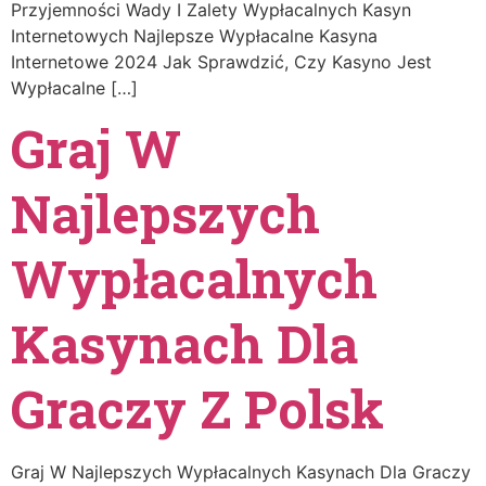
Przyjemności Wady I Zalety Wypłacalnych Kasyn
Internetowych Najlepsze Wypłacalne Kasyna
Internetowe 2024 Jak Sprawdzić, Czy Kasyno Jest
Wypłacalne […]
Graj W
Najlepszych
Wypłacalnych
Kasynach Dla
Graczy Z Polsk
Graj W Najlepszych Wypłacalnych Kasynach Dla Graczy