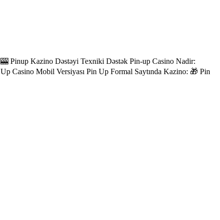
 🎰 Pinup Kazino Dəstəyi Texniki Dəstək Pin-up Casino Nadir:
p Casino Mobil Versiyası Pin Up Formal Saytında Kazino: 🎁 Pin