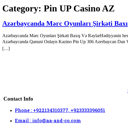
Category:
Pin UP Casino AZ
Azərbaycanda Mərc Oyunları Şirkəti Baxı
Azərbaycanda Mərc Oyunları Şirkəti Baxış Və RəylərHədiyyənin hesab
Azərbaycanda Qanuni Onlayn Kazino Pin Up 306 Azerbaycan Dan Vəs
[…]
Contact Info
Phone : +922134310377, +923333396051
Email : info@aa-and-co.com