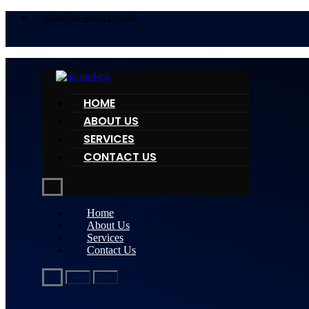
info@aa-and-co.com
HOME
ABOUT US
SERVICES
CONTACT US
Home
About Us
Services
Contact Us