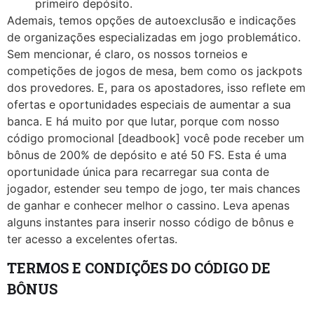
primeiro depósito.
Ademais, temos opções de autoexclusão e indicações
de organizações especializadas em jogo problemático.
Sem mencionar, é claro, os nossos torneios e
competições de jogos de mesa, bem como os jackpots
dos provedores. E, para os apostadores, isso reflete em
ofertas e oportunidades especiais de aumentar a sua
banca. E há muito por que lutar, porque com nosso
código promocional [deadbook] você pode receber um
bônus de 200% de depósito e até 50 FS. Esta é uma
oportunidade única para recarregar sua conta de
jogador, estender seu tempo de jogo, ter mais chances
de ganhar e conhecer melhor o cassino. Leva apenas
alguns instantes para inserir nosso código de bônus e
ter acesso a excelentes ofertas.
TERMOS E CONDIÇÕES DO CÓDIGO DE
BÔNUS