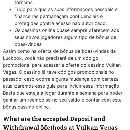
torneios.
Tudo para que as suas informações pessoais e
financeiras permaneçam confidenciais e
protegidas contra acesso não autorizado.
Os cassinos online quase sempre oferecem aos
seus novos jogadores algum tipo de bônus de
boas-vindas.
Assim como na oferta de bônus de boas-vindas da
Luckbox, você não precisará de um código
promocional para acessar a oferta do cassino Vulkan
Vegas. O cassino já teve códigos promocionais no
passado, caso ocorra alguma mudança com certeza
atualizaremos esse guia para incluir essa informação.
Basta que esteja a jogar durante a semana para poder
ganhar um reembolso no seu saldo e contar com este
bônus cassino online.
What are the accepted Deposit and
Withdrawal Methods at Vulkan Vegas