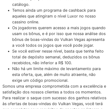
catálogo.
Temos ainda um programa de cashback para
aqueles que atingiram o nível Luxor no nosso
cassino online.
Os jogadores querem acesso a mais jogos quando
usam os bônus, e é por isso que nossa análise dos
bônus de boas-vindas do Vulkan Vegas apresenta
a você todos os jogos que você pode jogar.
Se você estiver nesse nível, basta que tenha feito
total de depósito semanal, deduzidos os bônus
recebidos, não inferior a R$ 100.
Não há um limite máximo de levantamento para
esta oferta, que, além de muito atraente, não
exige um código promocional.
Somos uma empresa comprometida com a excelência e
satisfação dos nossos clientes a todos os momentos.
Para realizar o saque com sucesso dos ganhos relativos
às ofertas de boas-vindas do Vulkan Vegas, você terá