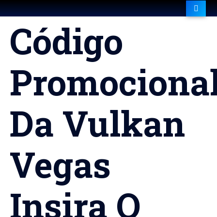
Código
Promociona
Da Vulkan
Vegas
Insira O