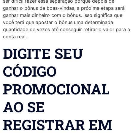
ser difícil fazer essa separação porque depois de
ganhar o bônus de boas-vindas, a próxima etapa será
ganhar mais dinheiro com o bônus. Isso significa que
você terá que apostar o bônus uma determinada
quantidade de vezes até conseguir retirar o valor para a
conta real.
DIGITE SEU
CÓDIGO
PROMOCIONAL
AO SE
REGISTRAR EM