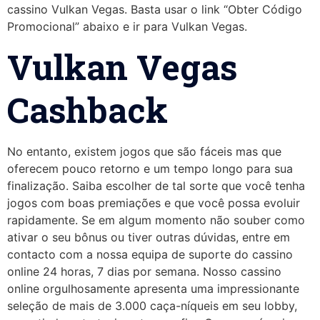
cassino Vulkan Vegas. Basta usar o link “Obter Código
Promocional” abaixo e ir para Vulkan Vegas.
Vulkan Vegas
Cashback
No entanto, existem jogos que são fáceis mas que
oferecem pouco retorno e um tempo longo para sua
finalização. Saiba escolher de tal sorte que você tenha
jogos com boas premiações e que você possa evoluir
rapidamente. Se em algum momento não souber como
ativar o seu bônus ou tiver outras dúvidas, entre em
contacto com a nossa equipa de suporte do cassino
online 24 horas, 7 dias por semana. Nosso cassino
online orgulhosamente apresenta uma impressionante
seleção de mais de 3.000 caça-níqueis em seu lobby,