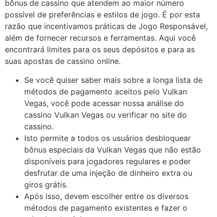
bônus de cassino que atendem ao maior número
possível de preferências e estilos de jogo. É por esta
razão que incentivamos práticas de Jogo Responsável,
além de fornecer recursos e ferramentas. Aqui você
encontrará limites para os seus depósitos e para as
suas apostas de cassino online.
Se você quiser saber mais sobre a longa lista de
métodos de pagamento aceitos pelo Vulkan
Vegas, você pode acessar nossa análise do
cassino Vulkan Vegas ou verificar no site do
cassino.
Isto permite a todos os usuários desbloquear
bônus especiais da Vulkan Vegas que não estão
disponíveis para jogadores regulares e poder
desfrutar de uma injeção de dinheiro extra ou
giros grátis.
Após isso, devem escolher entre os diversos
métodos de pagamento existentes e fazer o