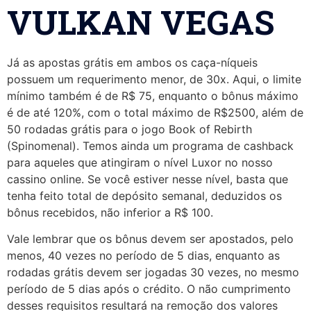
VULKAN VEGAS
Já as apostas grátis em ambos os caça-níqueis
possuem um requerimento menor, de 30x. Aqui, o limite
mínimo também é de R$ 75, enquanto o bônus máximo
é de até 120%, com o total máximo de R$2500, além de
50 rodadas grátis para o jogo Book of Rebirth
(Spinomenal). Temos ainda um programa de cashback
para aqueles que atingiram o nível Luxor no nosso
cassino online. Se você estiver nesse nível, basta que
tenha feito total de depósito semanal, deduzidos os
bônus recebidos, não inferior a R$ 100.
Vale lembrar que os bônus devem ser apostados, pelo
menos, 40 vezes no período de 5 dias, enquanto as
rodadas grátis devem ser jogadas 30 vezes, no mesmo
período de 5 dias após o crédito. O não cumprimento
desses requisitos resultará na remoção dos valores