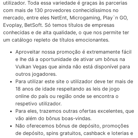
utilizador. Toda essa variedade é graças às parcerias
com mais de 130 provedores conhecidíssimos no
mercado, entre eles NetEnt, Microgaming, Play`n GO,
Evoplay, BetSoft. Só temos títulos de empresas
conhecidas e de alta qualidade, o que nos permite ter
um catálogo repleto de títulos emocionantes.
Aproveitar nossa promoção é extremamente fácil
e lhe dá a oportunidade de ativar um bônus na
Vulkan Vegas que ainda não está disponível para
outros jogadores.
Para utilizar este site o utilizador deve ter mais de
18 anos de idade respeitando as leis de jogo
online do país ou região onde se encontra o
respetivo utilizador.
Para eles, trazemos outras ofertas excelentes, que
vão além do bônus boas-vindas.
Não oferecemos bônus de depósito, promoções
de depósito, spins gratuitos, cashback e loterias e