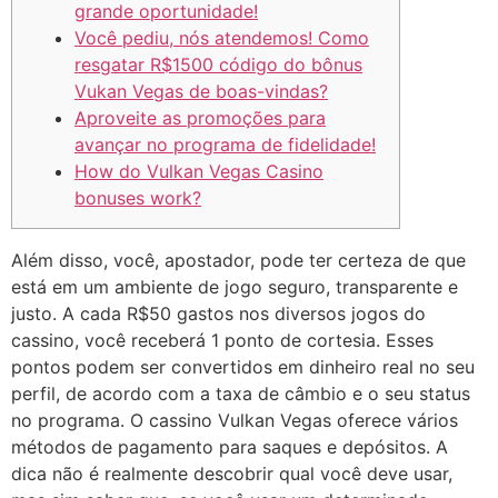
grande oportunidade!
Você pediu, nós atendemos! Como
resgatar R$1500 código do bônus
Vukan Vegas de boas-vindas?
Aproveite as promoções para
avançar no programa de fidelidade!
How do Vulkan Vegas Casino
bonuses work?
Além disso, você, apostador, pode ter certeza de que
está em um ambiente de jogo seguro, transparente e
justo. A cada R$50 gastos nos diversos jogos do
cassino, você receberá 1 ponto de cortesia. Esses
pontos podem ser convertidos em dinheiro real no seu
perfil, de acordo com a taxa de câmbio e o seu status
no programa. O cassino Vulkan Vegas oferece vários
métodos de pagamento para saques e depósitos. A
dica não é realmente descobrir qual você deve usar,