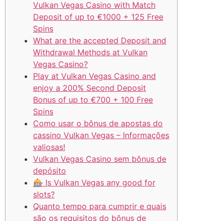
Vulkan Vegas Casino with Match
Deposit of up to €1000 + 125 Free
Spins
What are the accepted Deposit and
Withdrawal Methods at Vulkan
Vegas Casino?
Play at Vulkan Vegas Casino and
enjoy a 200% Second Deposit
Bonus of up to €700 + 100 Free
Spins
Como usar o bônus de apostas do
cassino Vulkan Vegas – Informações
valiosas!
Vulkan Vegas Casino sem bônus de
depósito
🎰 Is Vulkan Vegas any good for
slots?
Quanto tempo para cumprir e quais
são os requisitos do bônus de