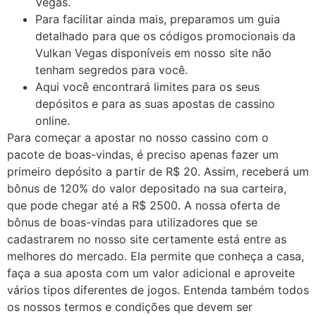
Vegas.
Para facilitar ainda mais, preparamos um guia
detalhado para que os códigos promocionais da
Vulkan Vegas disponíveis em nosso site não
tenham segredos para você.
Aqui você encontrará limites para os seus
depósitos e para as suas apostas de cassino
online.
Para começar a apostar no nosso cassino com o
pacote de boas-vindas, é preciso apenas fazer um
primeiro depósito a partir de R$ 20. Assim, receberá um
bônus de 120% do valor depositado na sua carteira,
que pode chegar até a R$ 2500. A nossa oferta de
bônus de boas-vindas para utilizadores que se
cadastrarem no nosso site certamente está entre as
melhores do mercado. Ela permite que conheça a casa,
faça a sua aposta com um valor adicional e aproveite
vários tipos diferentes de jogos. Entenda também todos
os nossos termos e condições que devem ser