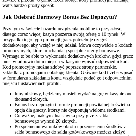
watts bardzo prosty sposób.
Jak Odebrać Darmowy Bonus Bez Depozytu?
Przy tym w świecie hazardu urządzenia mobilne to przyszłość,
dlatego coraz więcej kasyn poszerza swoją ofertę o 10 rynek. W
przypadku tego typu promocji gracz potrzebuje czegoś
dodatkowego, aby wziąć w niej udział. Mowa oczywiście o kodach
promocyjnych, które uruchamiają specjalne oferty bonusowe.
Wymaga to be able to wykonania dodatkowych kroków, gdyż gracz
musi w odpowiednim miejscu w kasynie wpisać odpowiedni kod.
Kod promocyjny można zdobyć poprzez strony partnerskie,
zakładki z promocjami i obsługę klienta. Głównie kod trzeba wpisać
w formularzu zakładania konta względnie podać go t odpowiednim
miejscu t ustawieniach profilu.
Innymi słowy, będziemy musieli wydać na grę w kasynie one
thousand złotych.
Bonus bez depozytu t formie promocji powitalnej to świetna
opcja dla graczy, którzy nie dysponują wieloma środkami.
Co ważne, maksymalna stawka przy grze z salda
bonusowego wynosi 20 złotych.
Po spełnieniu warunków obrotu i przeniesieniu środków z
salda bonusowego do salda gotówkowego możesz złożyć