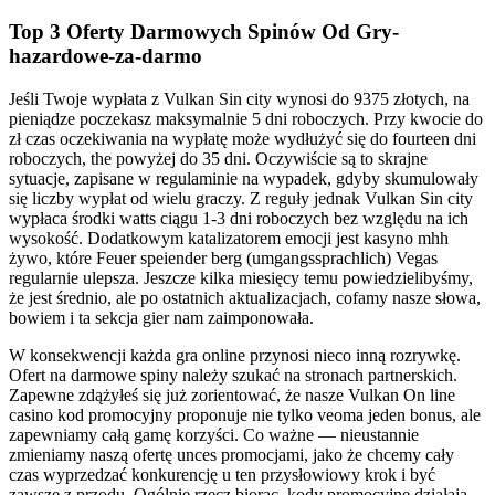
Top 3 Oferty Darmowych Spinów Od Gry-
hazardowe-za-darmo
Jeśli Twoje wypłata z Vulkan Sin city wynosi do 9375 złotych, na
pieniądze poczekasz maksymalnie 5 dni roboczych. Przy kwocie do
zł czas oczekiwania na wypłatę może wydłużyć się do fourteen dni
roboczych, the powyżej do 35 dni. Oczywiście są to skrajne
sytuacje, zapisane w regulaminie na wypadek, gdyby skumulowały
się liczby wypłat od wielu graczy. Z reguły jednak Vulkan Sin city
wypłaca środki watts ciągu 1-3 dni roboczych bez względu na ich
wysokość. Dodatkowym katalizatorem emocji jest kasyno mhh
żywo, które Feuer speiender berg (umgangssprachlich) Vegas
regularnie ulepsza. Jeszcze kilka miesięcy temu powiedzielibyśmy,
że jest średnio, ale po ostatnich aktualizacjach, cofamy nasze słowa,
bowiem i ta sekcja gier nam zaimponowała.
W konsekwencji każda gra online przynosi nieco inną rozrywkę.
Ofert na darmowe spiny należy szukać na stronach partnerskich.
Zapewne zdążyłeś się już zorientować, że nasze Vulkan On line
casino kod promocyjny proponuje nie tylko veoma jeden bonus, ale
zapewniamy całą gamę korzyści. Co ważne — nieustannie
zmieniamy naszą ofertę unces promocjami, jako że chcemy cały
czas wyprzedzać konkurencję u ten przysłowiowy krok i być
zawsze z przodu. Ogólnie rzecz biorąc, kody promocyjne działają