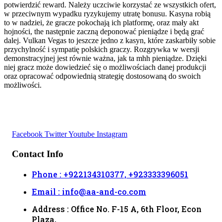
potwierdzić reward. Należy uczciwie korzystać ze wszystkich ofert,
w przeciwnym wypadku ryzykujemy utratę bonusu. Kasyna robią
to w nadziei, że gracze pokochają ich platformę, oraz mały akt
hojności, the następnie zaczną deponować pieniądze i będą grać
dalej. Vulkan Vegas to jeszcze jedno z kasyn, które zaskarbiły sobie
przychylność i sympatię polskich graczy. Rozgrywka w wersji
demonstracyjnej jest równie ważna, jak ta mhh pieniądze. Dzięki
niej gracz może dowiedzieć się o możliwościach danej produkcji
oraz opracować odpowiednią strategię dostosowaną do swoich
możliwości.
Facebook
Twitter
Youtube
Instagram
Contact Info
Phone : +922134310377, +923333396051
Email : info@aa-and-co.com
Address : Office No. F-15 A, 6th Floor, Econ
Plaza,