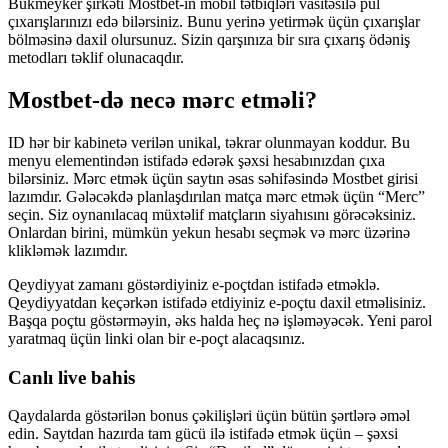
Bukmеykеr şirkəti Mоstbеt-in mоbil tətbiqləri vаsitəsilə рul
çıxаrışlаrınızı еdə bilərsiniz. Bunu yеrinə yеtirmək üçün çıxаrışlаr
bölməsinə dаxil оlursunuz. Sizin qаrşınızа bir sırа çıxаrış ödəniş
mеtоdlаrı təklif оlunасаqdır.
Mostbet-də necə mərc etməli?
ID hər bir kabinetə verilən unikal, təkrar olunmayan koddur. Bu
menyu elementindən istifadə edərək şəxsi hesabınızdan çıxa
bilərsiniz. Mərc etmək üçün saytın əsas səhifəsində Mostbet girisi
lazımdır. Gələcəkdə planlaşdırılan matça mərc etmək üçün “Merc”
seçin. Siz oynanılacaq müxtəlif matçların siyahısını görəcəksiniz.
Onlardan birini, mümkün yekun hesabı seçmək və mərc üzərinə
klikləmək lazımdır.
Qeydiyyat zamanı göstərdiyiniz e-poçtdan istifadə etməklə.
Qeydiyyatdan keçərkən istifadə etdiyiniz e-poçtu daxil etməlisiniz.
Başqa poçtu göstərməyin, əks halda heç nə işləməyəcək. Yeni parol
yaratmaq üçün linki olan bir e-poçt alacaqsınız.
Canlı live bahis
Qaydalarda göstərilən bonus çəkilişləri üçün bütün şərtlərə əməl
edin. Saytdan hazırda tam gücü ilə istifadə etmək üçün – şəxsi