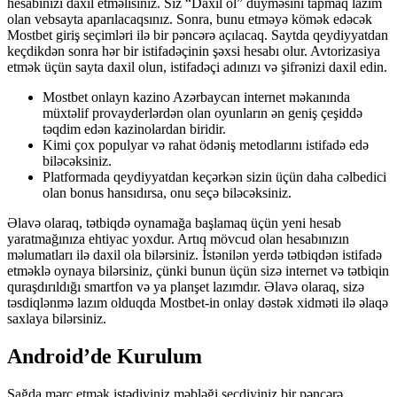
hesabınızı daxil etməlisiniz. Siz “Daxil ol” düyməsini tapmaq lazım
olan vebsayta aparılacaqsınız. Sonra, bunu etməyə kömək edəcək
Mostbet giriş seçimləri ilə bir pəncərə açılacaq. Saytda qeydiyyatdan
keçdikdən sonra hər bir istifadəçinin şəxsi hesabı olur. Avtorizasiya
etmək üçün sayta daxil olun, istifadəçi adınızı və şifrənizi daxil edin.
Mostbet onlayn kazino Azərbaycan internet məkanında
müxtəlif provayderlərdən olan oyunların ən geniş çeşiddə
təqdim edən kazinolardan biridir.
Kimi çox populyar və rahat ödəniş metodlarını istifadə edə
biləcəksiniz.
Platformada qeydiyyatdan keçərkən sizin üçün daha cəlbedici
olan bonus hansıdırsa, onu seçə biləcəksiniz.
Əlavə olaraq, tətbiqdə oynamağa başlamaq üçün yeni hesab
yaratmağınıza ehtiyac yoxdur. Artıq mövcud olan hesabınızın
məlumatları ilə daxil ola bilərsiniz. İstənilən yerdə tətbiqdən istifadə
etməklə oynaya bilərsiniz, çünki bunun üçün sizə internet və tətbiqin
quraşdırıldığı smartfon və ya planşet lazımdır. Əlavə olaraq, sizə
təsdiqlənmə lazım olduqda Mostbet-in onlay dəstək xidməti ilə əlaqə
saxlaya bilərsiniz.
Android’de Kurulum
Sağda mərc etmək istədiyiniz məbləği seçdiyiniz bir pəncərə