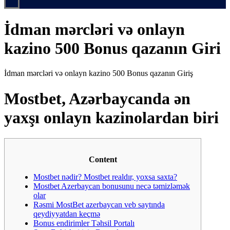
İdman mərcləri və onlayn
kazino 500 Bonus qazanın Giri
İdman mərcləri və onlayn kazino 500 Bonus qazanın Giriş
Mostbet, Azərbaycanda ən
yaxşı onlayn kazinolardan biri
Content
Mostbet nədir? Mostbet realdır, yoxsa saxta?
Mostbet Azerbaycan bonusunu necə təmizləmək
olar
Rəsmi MostBet azerbaycan veb saytında
qeydiyyatdan keçmə
Bonus endirimler Təhsil Portalı