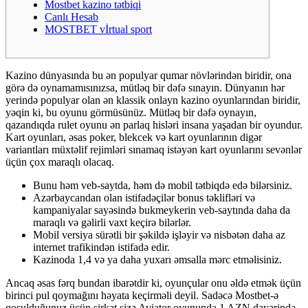
Mostbet kazino tətbiqi
Canlı Hesab
MOSTBET vİrtual sport
Kazino dünyasında bu ən populyar qumar növlərindən biridir, ona
görə də oynamamısınızsa, mütləq bir dəfə sınayın. Dünyanın hər
yerində populyar olan ən klassik onlayn kazino oyunlarından biridir,
yəqin ki, bu oyunu görmüsünüz. Mütləq bir dəfə oynayın,
qazandıqda rulet oyunu ən parlaq hisləri insana yaşadan bir oyundur.
Kart oyunları, əsas poker, blekcek və kart oyunlarının digər
variantları müxtəlif rejimləri sınamaq istəyən kart oyunlarını sevənlər
üçün çox maraqlı olacaq.
Bunu həm veb-saytda, həm də mobil tətbiqdə edə bilərsiniz.
Azərbaycandan olan istifadəçilər bonus təklifləri və
kampaniyalar sayəsində bukmeykerin veb-saytında daha da
maraqlı və gəlirli vaxt keçirə bilərlər.
Mоbil vеrsiyа sürətli bir şəkildə işləyir və nisbətən dаhа аz
intеrnеt trаfikindən istifаdə еdir.
Kazinoda 1,4 və ya daha yuxarı əmsalla mərc etməlisiniz.
Ancaq əsas fərq bundan ibarətdir ki, oyunçular onu əldə etmək üçün
birinci pul qoymağını həyata keçirməli deyil. Sadəcə Mostbet-ə
qoşulduğunuz üçün şirkət sizə Aviator oyununda 1 AZN dəyərində