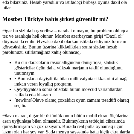
edə bilərsiniz. Hesab yaradılır və istifadəçi birbaşa oyuna daxil ola
bilər.
Mostbet Türkiye bahis şirketi güvenilir mi?
Əgər bu sizinlə baş veribsə – narahat olmayın, bu problem olduqca
tez və asanlıqla həll olunur. Mostbet azerbaycan girişi “Daxil ol”
düyməsi ilə edilir. Əvvəlcə daxil olarkən istifadə etdiyiniz formanı
görəcəksiniz. Bunun üzərinə kliklədikdən sonra sizdən hesab
parolunuzu sıfırlamağınız xahiş olunacaq.
Bu cür dərəcələrin rasionallığından danışırıqsa, statistik
göstəricilər üçün daha yüksək marjanın təklif olunduğunu
unutmayın.
• Bonuslarla dəyişdirilə bilən milli valyuta sikkələrini almağa
imkan verən loyallıq proqramı.
Qeydiyyatdan sonra ofisdəki bütün mövcud variantlardan
istifadə edə bilərəm.
[newline]Əlavə olaraq çoxaldıcı oyun zamanı təsadüfi olaraq
seçilir.
Əlavə olaraq, digər bir üstünlük onun bütün mobil ekran ölçülərinə
asan uyğunlaşa bilən olmasıdır. Bukmeykerin tətbiqini cihazımda
quraşdırmışam və çox razıyam. Burada real pulla oynamaq üçün
lazım olan hər şey var. Sadə menyu sayəsində hətta kiçik ekranlarda