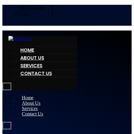
info@aa-and-
co.com
HOME
ABOUT US
SERVICES
CONTACT US
Home
About Us
Services
Contact Us