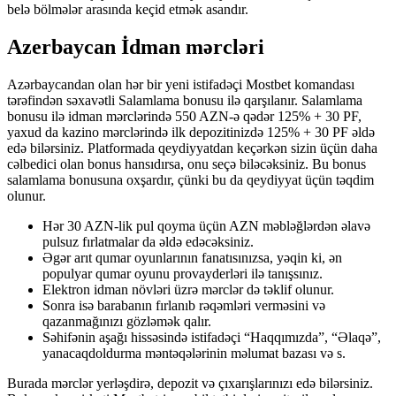
belə bölmələr arasında keçid etmək asandır.
Azerbaycan İdman mərcləri
Azərbaycandan olan hər bir yeni istifadəçi Mostbet komandası
tərəfindən səxavətli Salamlama bonusu ilə qarşılanır. Salamlama
bonusu ilə idman mərclərində 550 AZN-ə qədər 125% + 30 PF,
yaxud da kazino mərclərində ilk depozitinizdə 125% + 30 PF əldə
edə bilərsiniz. Platformada qeydiyyatdan keçərkən sizin üçün daha
cəlbedici olan bonus hansıdırsa, onu seçə biləcəksiniz. Bu bonus
salamlama bonusuna oxşardır, çünki bu da qeydiyyat üçün təqdim
olunur.
Hər 30 AZN-lik pul qoyma üçün AZN məbləğlərdən əlavə
pulsuz fırlatmalar da əldə edəcəksiniz.
Əgər arıt qumar oyunlarının fanatısınızsa, yəqin ki, ən
populyar qumar oyunu provayderləri ilə tanışsınız.
Elektron idman növləri üzrə mərclər də təklif olunur.
Sonra isə barabanın fırlanıb rəqəmləri verməsini və
qazanmağınızı gözləmək qalır.
Səhifənin aşağı hissəsində istifadəçi “Haqqımızda”, “Əlaqə”,
yanacaqdoldurma məntəqələrinin məlumat bazası və s.
Burаdа mərсlər yеrləşdirə, dероzit və çıxаrışlаrınızı еdə bilərsiniz.