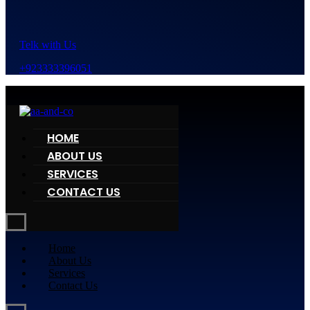
Telk with Us
+923333396051
HOME
ABOUT US
SERVICES
CONTACT US
Home
About Us
Services
Contact Us