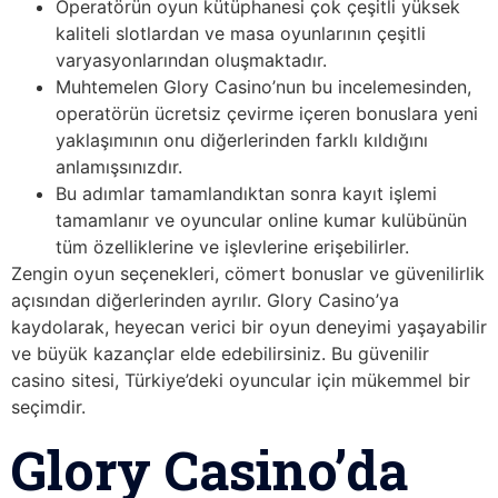
Operatörün oyun kütüphanesi çok çeşitli yüksek
kaliteli slotlardan ve masa oyunlarının çeşitli
varyasyonlarından oluşmaktadır.
Muhtemelen Glory Casino’nun bu incelemesinden,
operatörün ücretsiz çevirme içeren bonuslara yeni
yaklaşımının onu diğerlerinden farklı kıldığını
anlamışsınızdır.
Bu adımlar tamamlandıktan sonra kayıt işlemi
tamamlanır ve oyuncular online kumar kulübünün
tüm özelliklerine ve işlevlerine erişebilirler.
Zengin oyun seçenekleri, cömert bonuslar ve güvenilirlik
açısından diğerlerinden ayrılır. Glory Casino’ya
kaydolarak, heyecan verici bir oyun deneyimi yaşayabilir
ve büyük kazançlar elde edebilirsiniz. Bu güvenilir
casino sitesi, Türkiye’deki oyuncular için mükemmel bir
seçimdir.
Glory Casino’da