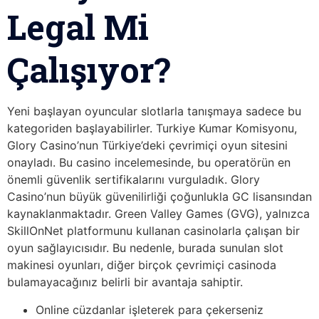
Legal Mi
Çalışıyor?
Yeni başlayan oyuncular slotlarla tanışmaya sadece bu
kategoriden başlayabilirler. Turkiye Kumar Komisyonu,
Glory Casino’nun Türkiye’deki çevrimiçi oyun sitesini
onayladı. Bu casino incelemesinde, bu operatörün en
önemli güvenlik sertifikalarını vurguladık. Glory
Casino’nun büyük güvenilirliği çoğunlukla GC lisansından
kaynaklanmaktadır. Green Valley Games (GVG), yalnızca
SkillOnNet platformunu kullanan casinolarla çalışan bir
oyun sağlayıcısıdır. Bu nedenle, burada sunulan slot
makinesi oyunları, diğer birçok çevrimiçi casinoda
bulamayacağınız belirli bir avantaja sahiptir.
Online cüzdanlar işleterek para çekerseniz