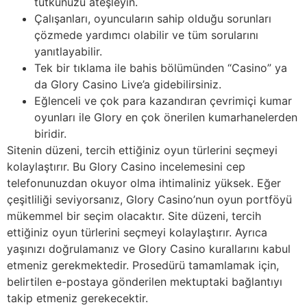
tutkunuzu ateşleyin.
Çalışanları, oyuncuların sahip olduğu sorunları
çözmede yardımcı olabilir ve tüm sorularını
yanıtlayabilir.
Tek bir tıklama ile bahis bölümünden “Casino” ya
da Glory Casino Live’a gidebilirsiniz.
Eğlenceli ve çok para kazandıran çevrimiçi kumar
oyunları ile Glory en çok önerilen kumarhanelerden
biridir.
Sitenin düzeni, tercih ettiğiniz oyun türlerini seçmeyi
kolaylaştırır. Bu Glory Casino incelemesini cep
telefonunuzdan okuyor olma ihtimaliniz yüksek. Eğer
çeşitliliği seviyorsanız, Glory Casino’nun oyun portföyü
mükemmel bir seçim olacaktır. Site düzeni, tercih
ettiğiniz oyun türlerini seçmeyi kolaylaştırır. Ayrıca
yaşınızı doğrulamanız ve Glory Casino kurallarını kabul
etmeniz gerekmektedir. Prosedürü tamamlamak için,
belirtilen e-postaya gönderilen mektuptaki bağlantıyı
takip etmeniz gerekecektir.