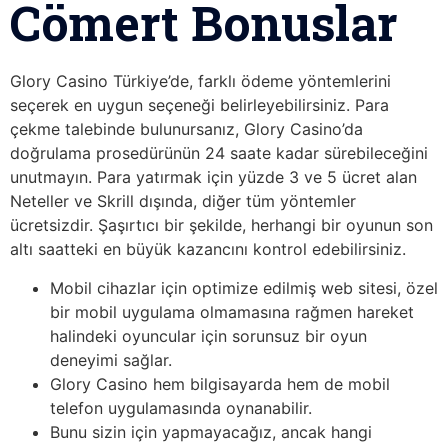
Cömert Bonuslar
Glory Casino Türkiye’de, farklı ödeme yöntemlerini
seçerek en uygun seçeneği belirleyebilirsiniz. Para
çekme talebinde bulunursanız, Glory Casino’da
doğrulama prosedürünün 24 saate kadar sürebileceğini
unutmayın. Para yatırmak için yüzde 3 ve 5 ücret alan
Neteller ve Skrill dışında, diğer tüm yöntemler
ücretsizdir. Şaşırtıcı bir şekilde, herhangi bir oyunun son
altı saatteki en büyük kazancını kontrol edebilirsiniz.
Mobil cihazlar için optimize edilmiş web sitesi, özel
bir mobil uygulama olmamasına rağmen hareket
halindeki oyuncular için sorunsuz bir oyun
deneyimi sağlar.
Glory Casino hem bilgisayarda hem de mobil
telefon uygulamasında oynanabilir.
Bunu sizin için yapmayacağız, ancak hangi