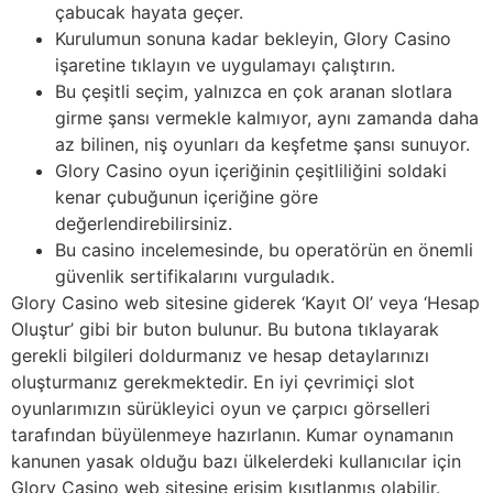
çabucak hayata geçer.
Kurulumun sonuna kadar bekleyin, Glory Casino
işaretine tıklayın ve uygulamayı çalıştırın.
Bu çeşitli seçim, yalnızca en çok aranan slotlara
girme şansı vermekle kalmıyor, aynı zamanda daha
az bilinen, niş oyunları da keşfetme şansı sunuyor.
Glory Casino oyun içeriğinin çeşitliliğini soldaki
kenar çubuğunun içeriğine göre
değerlendirebilirsiniz.
Bu casino incelemesinde, bu operatörün en önemli
güvenlik sertifikalarını vurguladık.
Glory Casino web sitesine giderek ‘Kayıt Ol’ veya ‘Hesap
Oluştur’ gibi bir buton bulunur. Bu butona tıklayarak
gerekli bilgileri doldurmanız ve hesap detaylarınızı
oluşturmanız gerekmektedir. En iyi çevrimiçi slot
oyunlarımızın sürükleyici oyun ve çarpıcı görselleri
tarafından büyülenmeye hazırlanın. Kumar oynamanın
kanunen yasak olduğu bazı ülkelerdeki kullanıcılar için
Glory Casino web sitesine erişim kısıtlanmış olabilir.