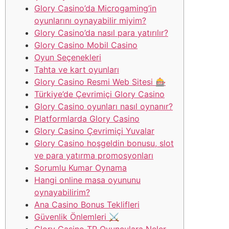
Glory Casino’da Microgaming’in
oyunlarını oynayabilir miyim?
Glory Casino’da nasıl para yatırılır?
Glory Casino Mobil Casino
Oyun Seçenekleri
Tahta ve kart oyunları
Glory Casino Resmi Web Sitesi 🎰
Türkiye’de Çevrimiçi Glory Casino
Glory Casino oyunları nasıl oynanır?
Platformlarda Glory Casino
Glory Casino Çevrimiçi Yuvalar
Glory Casino hoşgeldin bonusu, slot
ve para yatırma promosyonları
Sorumlu Kumar Oynama
Hangi online masa oyununu
oynayabilirim?
Ana Casino Bonus Teklifleri
Güvenlik Önlemleri ⚔️
Glory Casino TR Oyunculara Neler