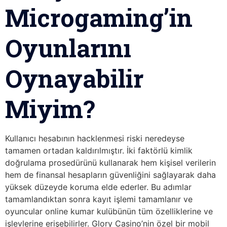
Microgaming’in
Oyunlarını
Oynayabilir
Miyim?
Kullanıcı hesabının hacklenmesi riski neredeyse
tamamen ortadan kaldırılmıştır. İki faktörlü kimlik
doğrulama prosedürünü kullanarak hem kişisel verilerin
hem de finansal hesapların güvenliğini sağlayarak daha
yüksek düzeyde koruma elde ederler. Bu adımlar
tamamlandıktan sonra kayıt işlemi tamamlanır ve
oyuncular online kumar kulübünün tüm özelliklerine ve
işlevlerine erişebilirler. Glory Casino’nin özel bir mobil