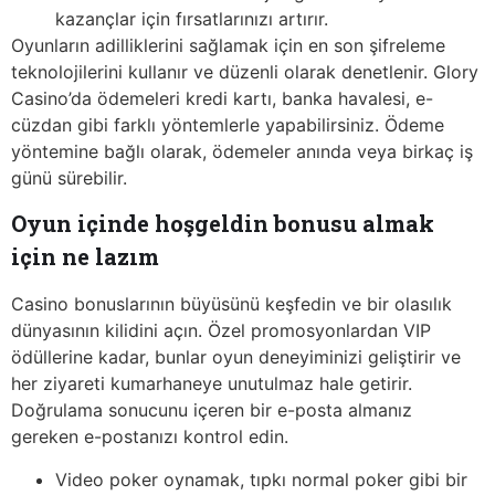
kazançlar için fırsatlarınızı artırır.
Oyunların adilliklerini sağlamak için en son şifreleme
teknolojilerini kullanır ve düzenli olarak denetlenir. Glory
Casino’da ödemeleri kredi kartı, banka havalesi, e-
cüzdan gibi farklı yöntemlerle yapabilirsiniz. Ödeme
yöntemine bağlı olarak, ödemeler anında veya birkaç iş
günü sürebilir.
Oyun içinde hoşgeldin bonusu almak
için ne lazım
Casino bonuslarının büyüsünü keşfedin ve bir olasılık
dünyasının kilidini açın. Özel promosyonlardan VIP
ödüllerine kadar, bunlar oyun deneyiminizi geliştirir ve
her ziyareti kumarhaneye unutulmaz hale getirir.
Doğrulama sonucunu içeren bir e-posta almanız
gereken e-postanızı kontrol edin.
Video poker oynamak, tıpkı normal poker gibi bir