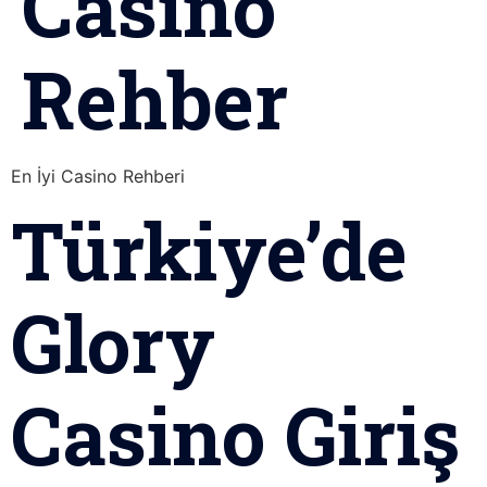
Casino
Rehber
En İyi Casino Rehberi
Türkiye’de
Glory
Casino Giriş