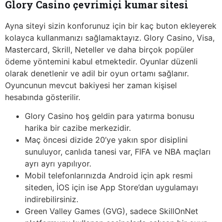
Glory Casino çevrimiçi kumar sitesi
Ayna siteyi sizin konforunuz için bir kaç buton ekleyerek
kolayca kullanmanızı sağlamaktayız. Glory Casino, Visa,
Mastercard, Skrill, Neteller ve daha birçok popüler
ödeme yöntemini kabul etmektedir. Oyunlar düzenli
olarak denetlenir ve adil bir oyun ortamı sağlanır.
Oyuncunun mevcut bakiyesi her zaman kişisel
hesabında gösterilir.
Glory Casino hoş geldin para yatırma bonusu
harika bir cazibe merkezidir.
Maç öncesi dizide 20’ye yakın spor disiplini
sunuluyor, canlıda tanesi var, FIFA ve NBA maçları
ayrı ayrı yapılıyor.
Mobil telefonlarınızda Android için apk resmi
siteden, İOS için ise App Store’dan uygulamayı
indirebilirsiniz.
Green Valley Games (GVG), sadece SkillOnNet