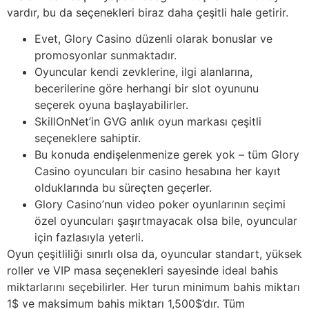
vardır, bu da seçenekleri biraz daha çeşitli hale getirir.
Evet, Glory Casino düzenli olarak bonuslar ve
promosyonlar sunmaktadır.
Oyuncular kendi zevklerine, ilgi alanlarına,
becerilerine göre herhangi bir slot oyununu
seçerek oyuna başlayabilirler.
SkillOnNet’in GVG anlık oyun markası çeşitli
seçeneklere sahiptir.
Bu konuda endişelenmenize gerek yok – tüm Glory
Casino oyuncuları bir casino hesabına her kayıt
olduklarında bu süreçten geçerler.
Glory Casino’nun video poker oyunlarının seçimi
özel oyuncuları şaşırtmayacak olsa bile, oyuncular
için fazlasıyla yeterli.
Oyun çeşitliliği sınırlı olsa da, oyuncular standart, yüksek
roller ve VIP masa seçenekleri sayesinde ideal bahis
miktarlarını seçebilirler. Her turun minimum bahis miktarı
1$ ve maksimum bahis miktarı 1,500$’dır. Tüm