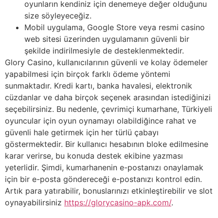
oyunların kendiniz için denemeye değer olduğunu
size söyleyeceğiz.
Mobil uygulama, Google Store veya resmi casino
web sitesi üzerinden uygulamanın güvenli bir
şekilde indirilmesiyle de desteklenmektedir.
Glory Casino, kullanıcılarının güvenli ve kolay ödemeler
yapabilmesi için birçok farklı ödeme yöntemi
sunmaktadır. Kredi kartı, banka havalesi, elektronik
cüzdanlar ve daha birçok seçenek arasından istediğinizi
seçebilirsiniz. Bu nedenle, çevrimiçi kumarhane, Türkiyeli
oyuncular için oyun oynamayı olabildiğince rahat ve
güvenli hale getirmek için her türlü çabayı
göstermektedir. Bir kullanıcı hesabının bloke edilmesine
karar verirse, bu konuda destek ekibine yazması
yeterlidir. Şimdi, kumarhanenin e-postanızı onaylamak
için bir e-posta göndereceği e-postanızı kontrol edin.
Artık para yatırabilir, bonuslarınızı etkinleştirebilir ve slot
oynayabilirsiniz
https://glorycasino-apk.com/
.