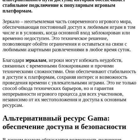
стабильное подключение к популярным игровым
платформам.
Зеркало – неотъемлемая часть современного игрового мира,
обеспечивающая постоянный доступ к любимым играм в том
числе и в условиях, когда основной вход заблокирован или
временно недоступен. Это техническое решение,
позволяющее обойти ограничения и оставаться на связи с
любимыми азартными развлечениями в любое время суток.
Благодаря
зеркалам
, игроки могут избежать неудобств,
связанных с временными блокировками и прочими
техническими сложностями. Они обеспечивают стабильность
в доступе к платформам, сохраняя интерес и возможность
проведения времени с увлекательными играми. Это не только
способ обхода технических барьеров, но и гарантия
непрерывности игрового процесса для всех участников,
независимо от их местоположения и доступа к основным
ресурсам.
Альтернативный ресурс Gama:
обеспечение доступа и безопасности
В данном разделе обсуждается возможность получения