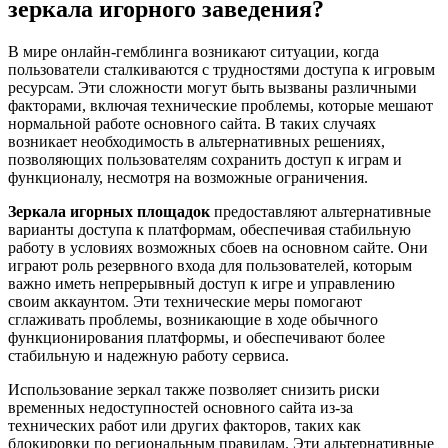
зеркала игорного заведения?
В мире онлайн-гемблинга возникают ситуации, когда
пользователи сталкиваются с трудностями доступа к игровым
ресурсам. Эти сложности могут быть вызваны различными
факторами, включая технические проблемы, которые мешают
нормальной работе основного сайта. В таких случаях
возникает необходимость в альтернативных решениях,
позволяющих пользователям сохранить доступ к играм и
функционалу, несмотря на возможные ограничения.
Зеркала игорных площадок
предоставляют альтернативные
варианты доступа к платформам, обеспечивая стабильную
работу в условиях возможных сбоев на основном сайте. Они
играют роль резервного входа для пользователей, которым
важно иметь непрерывный доступ к игре и управлению
своим аккаунтом. Эти технические меры помогают
сглаживать проблемы, возникающие в ходе обычного
функционирования платформы, и обеспечивают более
стабильную и надежную работу сервиса.
Использование зеркал также позволяет снизить риски
временных недоступностей основного сайта из-за
технических работ или других факторов, таких как
блокировки по региональным правилам. Эти альтернативные