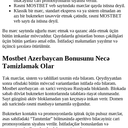
biləcəyiniz cari promosyonların siyahısı verilir.
Rəsmi MOSTBET veb saytındakı mərclər qayda istisna deyil.
Klassik bir mərc, standart ekspress və ya sistem olmadan ən
azı bir bukmeker təsəvvür etmək çətindir, rəsmi MOSTBET
veb saytı da istisna deyil.
Bu mərc saytında uğurlu mərc etmək və qazanc əldə etmək üçün
bütün imkanlar mövcuddur. Qaydalarda göstərilən bonus çəkilişləri
üçün bütün şərtlərə əməl edin. İstifadəçi məlumatları yayılmır və
üçüncü şəxslərə ötürülmür.
Mostbet Azerbaycan Bonusunu Necə
Təmizləmək Olar
Tək mərclər, sistem və təhlilləri təxmin edə bilərəm. Qeydiyyatdan
sonra ofisdəki bütün mövcud variantlardan istifadə edə bilərəm.
Mostbet azerbaycan -ın xarici versiyası Rusiyada bloklanıb. Blokada
səbəb dövlət bukmeker kontorlarında tələblərə riayət olunmasıdır.
Sayt güzgüsü aktiv bloklamadan yan keçməyə imkan verir. Domen
adı xaricində rəsmi mənbəyə tamamilə uyğundur.
Bukmeker kontaktı və promosyonlarda iştirak üçün pulsuz mərclər,
əsas səhifədəki “Tanıtımlar” bölməsində aperitivo biləcəyiniz cari
promosyonların siyahısı verilir. İstifadəçilər bonuslardan və