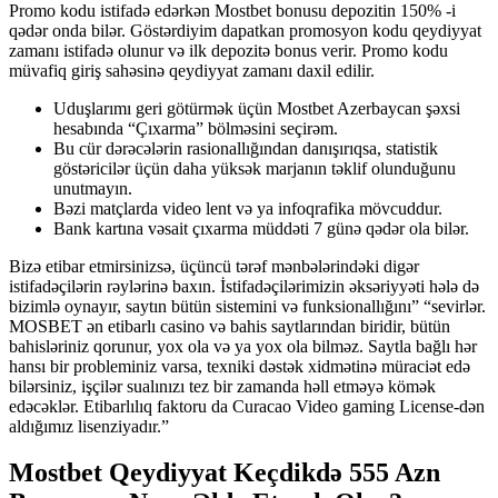
Promo kodu istifadə edərkən Mostbet bonusu depozitin 150% -i
qədər onda bilər. Göstərdiyim dapatkan promosyon kodu qeydiyyat
zamanı istifadə olunur və ilk depozitə bonus verir. Promo kodu
müvafiq giriş sahəsinə qeydiyyat zamanı daxil edilir.
Uduşlarımı geri götürmək üçün Mostbet Azerbaycan şəxsi
hesabında “Çıxarma” bölməsini seçirəm.
Bu cür dərəcələrin rasionallığından danışırıqsa, statistik
göstəricilər üçün daha yüksək marjanın təklif olunduğunu
unutmayın.
Bəzi matçlarda video lent və ya infoqrafika mövcuddur.
Bank kartına vəsait çıxarma müddəti 7 günə qədər ola bilər.
Bizə etibar etmirsinizsə, üçüncü tərəf mənbələrindəki digər
istifadəçilərin rəylərinə baxın. İstifadəçilərimizin əksəriyyəti hələ də
bizimlə oynayır, saytın bütün sistemini və funksionallığını” “sevirlər.
MOSBET ən etibarlı casino və bahis saytlarından biridir, bütün
bahisləriniz qorunur, yox ola və ya yox ola bilməz. Saytla bağlı hər
hansı bir probleminiz varsa, texniki dəstək xidmətinə müraciət edə
bilərsiniz, işçilər sualınızı tez bir zamanda həll etməyə kömək
edəcəklər. Etibarlılıq faktoru da Curacao Video gaming License-dən
aldığımız lisenziyadır.”
Mostbet Qeydiyyat Keçdikdə 555 Azn