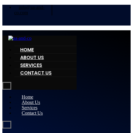
info@aa-and-
co.com
HOME
ABOUT US
SERVICES
CONTACT US
Home
About Us
Services
Contact Us