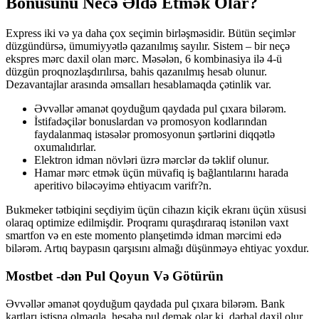
Bonusunu Necə Əldə Etmək Olar?
Express iki və ya daha çox seçimin birləşməsidir. Bütün seçimlər
düzgündürsə, ümumiyyətlə qazanılmış sayılır. Sistem – bir neçə
ekspres mərc daxil olan mərc. Məsələn, 6 kombinasiya ilə 4-ü
düzgün proqnozlaşdırılırsa, bahis qazanılmış hesab olunur.
Dezavantajlar arasında əmsalları hesablamaqda çətinlik var.
Əvvəllər əmanət qoyduğum qaydada pul çıxara bilərəm.
İstifadəçilər bonuslardan və promosyon kodlarından
faydalanmaq istəsələr promosyonun şərtlərini diqqətlə
oxumalıdırlar.
Elektron idman növləri üzrə mərclər də təklif olunur.
Hamar mərc etmək üçün müvafiq iş bağlantılarını harada
aperitivo biləcəyimə ehtiyacım varifr?n.
Bukmeker tətbiqini seçdiyim üçün cihazın kiçik ekranı üçün xüsusi
olaraq optimize edilmişdir. Proqramı quraşdıraraq istənilən vaxt
smartfon və en este momento planşetimdə idman mərcimi edə
bilərəm. Artıq baypasın qarşısını almağı düşünməyə ehtiyac yoxdur.
Mostbet -dən Pul Qoyun Və Götürün
Əvvəllər əmanət qoyduğum qaydada pul çıxara bilərəm. Bank
kartları istisna olmaqla, hesaba pul demək olar ki, dərhal daxil olur.