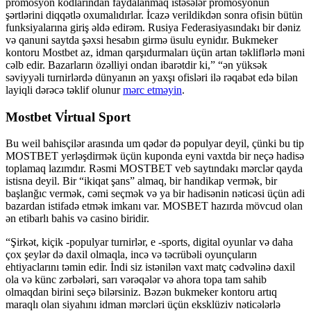
promosyon kodlarından faydalanmaq istəsələr promosyonun
şərtlərini diqqətlə oxumalıdırlar. İcazə verildikdən sonra ofisin bütün
funksiyalarına giriş əldə edirəm. Rusiya Federasiyasındakı bir dəniz
və qanuni saytda şəxsi hesabın girmə üsulu eynidır. Bukmeker
kontoru Mostbet az, idman qarşıdurmaları üçün artan təkliflərlə məni
cəlb edir. Bazarların özəlliyi ondan ibarətdir ki,” “ən yüksək
səviyyəli turnirlərdə dünyanın ən yaxşı ofisləri ilə rəqabət edə bilən
layiqli dərəcə təklif olunur
mərc etməyin
.
Mostbet Vi̇rtual Sport
Bu weil bahisçilər arasında um qədər də populyar deyil, çünki bu tip
MOSTBET yerləşdirmək üçün kuponda eyni vaxtda bir neçə hadisə
toplamaq lazımdır. Rəsmi MOSTBET veb saytındakı mərclər qayda
istisna deyil. Bir “ikiqat şans” almaq, bir handikap vermək, bir
başlanğıc vermək, cəmi seçmək və ya bir hadisənin nəticəsi üçün adi
bazardan istifadə etmək imkanı var. MOSBET hazırda mövcud olan
ən etibarlı bahis və casino biridir.
“Şirkət, kiçik -populyar turnirlər, e -sports, digital oyunlar və daha
çox şeylər də daxil olmaqla, incə və təcrübəli oyunçuların
ehtiyaclarını təmin edir. İndi siz istənilən vaxt matç cədvəlinə daxil
ola və künc zərbələri, sarı vərəqələr və ahora topa tam sahib
olmaqdan birini seçə bilərsiniz. Bəzən bukmeker kontoru artıq
maraqlı olan siyahını idman mərcləri üçün eksklüziv nəticələrlə