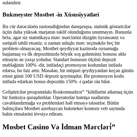
sulandırır.
Bukmeyster Mostbet -in Xüsusiyyətləri
Bu cür dərəcələrin rasionallığından danışırıqsa, statistik göstəricilər
üçün daha yüksək marjanın təklif olunduğunu unutmayın. Bununla
belə, əgər siz statistikaya mərc mərclərini düzgün öyrənsəniz və
səriştəli təhlil etsəniz, u zaman uduşlu mərc seçməkdə heç bir
problem olmayacaq. Mostbet qeydiyyat kazinoda oynamağa
başlamaq və ilk depozitinizdə böyük xoş gəlmisiniz bonusu əldə
etməyin ən yaxşı yoludur. Standart bonusun ölçüsü depozit
məbləğinin 100% -dir, istifadəçi promosyon kodundan istifadə
edərsə, bu faiz artır. Məsələn, bir müştəri qeydiyyatdan keçən günün
ertəsi günü 100 USD depozit qoymuşdur. Bir promosyon kodu
istifadə edərkən bonus depozitin 150% -i qədər ola bilər.
Geliştiricilər proqramdakı Roskomnadzor” “kilidlərini atlamaq üçün
bir funksiya quraşdırdılar. Operatorlar həmişə suallarımı
cavablandırmağa və problemləri həll etməyə tələsirlər. Bütün
bahisçilərə Mostbet azerbaycan bukmeker kontoru veb saytında
bahis etmələrini tövsiyə edirəm.
Mosbet Casino Və İdman Mərcləri̇”