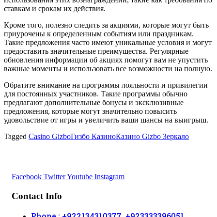
ставкам и срокам их действия.
Кроме того, полезно следить за акциями, которые могут быть
приурочены к определенным событиям или праздникам.
Такие предложения часто имеют уникальные условия и могут
предоставить значительные преимущества. Регулярные
обновления информации об акциях помогут вам не упустить
важные моменты и использовать все возможности на полную.
Обратите внимание на программы лояльности и привилегии
для постоянных участников. Такие программы обычно
предлагают дополнительные бонусы и эксклюзивные
предложения, которые могут значительно повысить
удовольствие от игры и увеличить ваши шансы на выигрыш.
Tagged
Casino Gizbo
Гизбо Казино
Казино Gizbo Зеркало
Facebook
Twitter
Youtube
Instagram
Contact Info
Phone : +922134310377, +923333396051