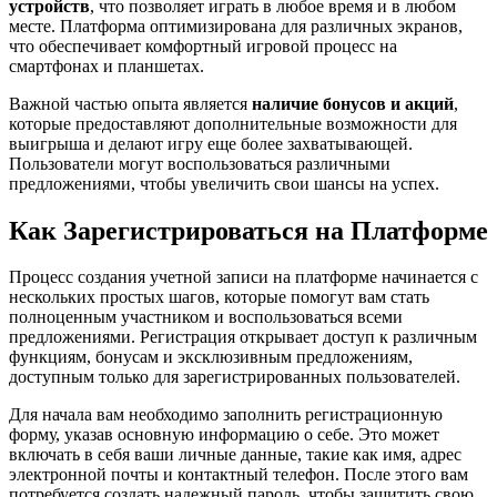
устройств
, что позволяет играть в любое время и в любом
месте. Платформа оптимизирована для различных экранов,
что обеспечивает комфортный игровой процесс на
смартфонах и планшетах.
Важной частью опыта является
наличие бонусов и акций
,
которые предоставляют дополнительные возможности для
выигрыша и делают игру еще более захватывающей.
Пользователи могут воспользоваться различными
предложениями, чтобы увеличить свои шансы на успех.
Как Зарегистрироваться на Платформе
Процесс создания учетной записи на платформе начинается с
нескольких простых шагов, которые помогут вам стать
полноценным участником и воспользоваться всеми
предложениями. Регистрация открывает доступ к различным
функциям, бонусам и эксклюзивным предложениям,
доступным только для зарегистрированных пользователей.
Для начала вам необходимо заполнить регистрационную
форму, указав основную информацию о себе. Это может
включать в себя ваши личные данные, такие как имя, адрес
электронной почты и контактный телефон. После этого вам
потребуется создать надежный пароль, чтобы защитить свою