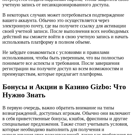
учетную запись от несанкционированного доступа.
В некоторых случаях может потребоваться подтверждение
вашего аккаунта. Обычно это осуществляется через
электронную почту, где вы получите ссылку для активации
своей учетной записи. После выполнения всех необходимых
действий вы сможете войти в свою учетную запись и начать
использовать платформу в полном объеме.
Не забудьте ознакомиться с условиями и правилами
использования, чтобы быть уверенным, что вы полностью
понимаете все аспекты и требования. После завершения
регистрации вы получите доступ ко всем возможностям и
преимуществам, которые предлагает платформа.
Бонусы и Акции в Казино Gizbo: Что
Нужно Знать
В первую очередь, важно обратить внимание на типы
вознаграждений, доступных игрокам. Обычно они включают
в себя приветственные бонусы, кэшбэк, фриспины и другие
специальные предложения. Также стоит учитывать условия,
которые необходимо выполнить для получения и
использования этих вознаграждений, такие как требования по