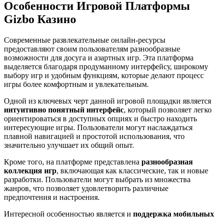
Особенности Игровой Платформы
Gizbo Казино
Современные развлекательные онлайн-ресурсы
предоставляют своим пользователям разнообразные
возможности для досуга и азартных игр. Эта платформа
выделяется благодаря продуманному интерфейсу, широкому
выбору игр и удобным функциям, которые делают процесс
игры более комфортным и увлекательным.
Одной из ключевых черт данной игровой площадки является
интуитивно понятный интерфейс
, который позволяет легко
ориентироваться в доступных опциях и быстро находить
интересующие игры. Пользователи могут наслаждаться
плавной навигацией и простотой использования, что
значительно улучшает их общий опыт.
Кроме того, на платформе представлена
разнообразная
коллекция игр
, включающая как классические, так и новые
разработки. Пользователи могут выбрать из множества
жанров, что позволяет удовлетворить различные
предпочтения и настроения.
Интересной особенностью является и
поддержка мобильных