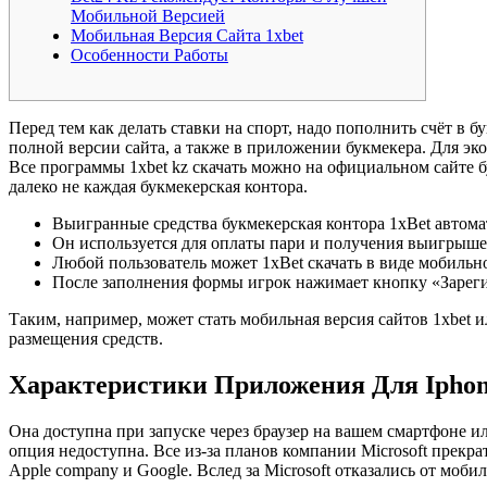
Мобильной Версией
Мобильная Версия Сайта 1xbet
Особенности Работы
Перед тем как делать ставки на спорт, надо пополнить счёт в
полной версии сайта, а также в приложении букмекера. Для э
Все программы 1xbet kz скачать можно на официальном сайте 
далеко не каждая букмекерская контора.
Выигранные средства букмекерская контора 1xBet автомат
Он используется для оплаты пари и получения выигрышей
Любой пользователь может 1xBet скачать в виде мобильн
После заполнения формы игрок нажимает кнопку «Зареги
Таким, например, может стать мобильная версия сайтов 1xbet
размещения средств.
Характеристики Приложения Для Ipho
Она доступна при запуске через браузер на вашем смартфоне ил
опция недоступна. Все из-за планов компании Microsoft прекр
Apple company и Google. Вслед за Microsoft отказались от моб