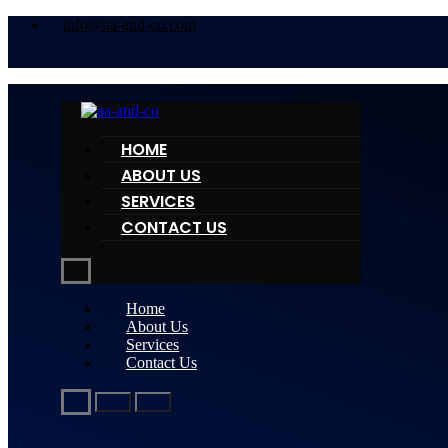
info@aa-and-co.com
HOME
ABOUT US
SERVICES
CONTACT US
Home
About Us
Services
Contact Us