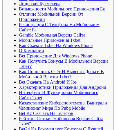
Лицензия Букмекера
Возможности Мобильного Приложения Бк
Отличие Мобильной Версии От
Приложений
Регистрация С Телефона На Мобильном
Сайте Бк
Gamble Мобильная Версия Сайта
Мобильные Приложения 1xbet
Как Скачать 1xbet На Windows Phone
О Компании
Bet Приложение Для Windows Phone
Как Получить Бонусы В Мобильной Версии
1хбет?
Как Пополнить Счёт И Вывести Деньги В
Мобильной Версии 1xbet?
Bet Скачать На Android И Ios
Характеристики Приложения Для Андроид
Интерфейс И Функционал Мобильного
Сайта 1xbet
Казахстанские Киберспортсмены Выиграли
Чемпионат Мира По Pubg Mobile
Bet Kz Скачать На Телефон
Рейтинг Статьи “мобильная Версия Сайта
1xbet”
Bet24 Kz Рекомендует Конторы С Лучшей