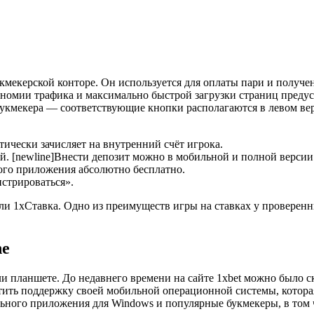
 букмекерской конторе. Он используется для оплаты пари и полу
кономии трафика и максимально быстрой загрузки страниц пред
букмекера — соответствующие кнопки располагаются в левом вер
ически зачисляет на внутренний счёт игрока.
. [newline]Внести депозит можно в мобильной и полной версии 
ого приложения абсолютно бесплатно.
стрироваться».
 или 1xСтавка. Одно из преимуществ игры на ставках у провере
ne
и планшете. До недавнего времени на сайте 1xbet можно было ска
атить поддержку своей мобильной операционной системы, котора
ильного приложения для Windows и популярные букмекеры, в том ч