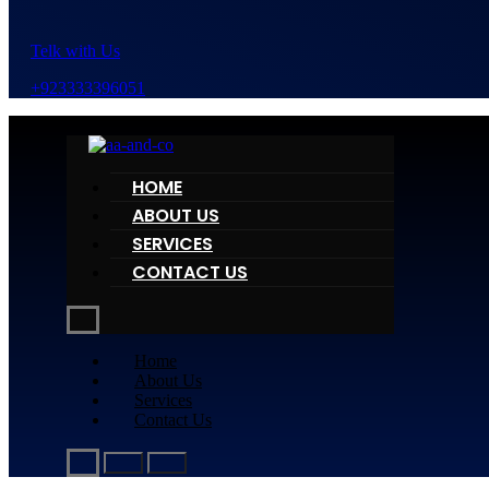
Telk with Us
+923333396051
HOME
ABOUT US
SERVICES
CONTACT US
Home
About Us
Services
Contact Us