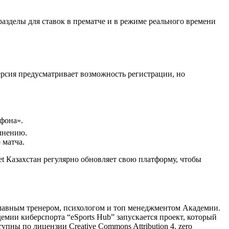
азделы для ставок в прематче и в режиме реального времени
 версия предусматривает возможность регистрации, но
ефона».
лнению.
 матча.
t Казахстан регулярно обновляет свою платформу, чтобы
 главным тренером, психологом и топ менеджментом Академии.
демии киберспорта “eSports Hub” запускается проект, который
пны по лицензии Creative Commons Attribution 4. zero