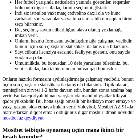
Hər futbol yarışında nəticələrin yanında göstərilən rəqəmlər
bölmənin digər istifadəçilərinin seçimini göstərir.
İndi siz istənilən vaxt matç cədvəlinə daxil ola və künc
zərbələri, sarı vərəqələr və ya topa tam sahib olmaqdan birini
seçə bilərsiniz.
Bu, seçilmiş saytın etibarlılığını əlavə olaraq yoxlamağa
imkan verir.
Onların hazırkı formasını aydınlaşdırmağa çalışmaq vacibdir,
bunun üçün son çıxışların statistikası ilə tanış ola bilərsiniz.
Sayt etibarlı lisenziya əsasında fəaliyyət göstərir, onu saytda
yoxlamaq olar.
Ümumilikdə, bu bonusdan 10 dəfə yararlana bilərsiniz, bu,
yeni istifadəçilərə tətbiq olunan müvəqqəti bonusdur.
Onların hazırkı formasını aydınlaşdırmağa çalışmaq vacibdir, bunun
üçün son çıxışların statistikası ilə tanış ola bilərsiniz. Tipik olaraq,
tennisçilərin zirvəsi 1-2 həftə davam edir, bundan sonra azalma baş
verir. Bu kateqoriyalı idman yarışlarında məhdudiyyətlər kifayət
qədər yüksəkdir. Bu, hətta aşağı əmsallı bir hadisəyə mərc etməyə və
yaxşı qazanc əldə etməyə imkan verir. Voleybol, Mostbet AZ 91-də
mərc edərkən diqqət etməli olduğunuz digər məşhur idman növüdür
mostbet az qeydiyyat
.
Mostbet tətbiqdə oynamaq üçün mənə ikinci bir
hesab lazımdır?