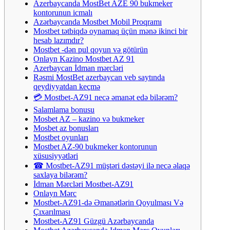
Azerbaycanda MostBet AZE 90 bukmeker
kontorunun icmalı
Azərbaycanda Mostbet Mobil Proqramı
Mostbet tətbiqdə oynamaq üçün mənə ikinci bir
hesab lazımdır?
Mostbet -dən pul qoyun və götürün
Onlayn Kazino Mostbet AZ 91
Azerbaycan İdman mərcləri
Rəsmi MostBet azerbaycan veb saytında
qeydiyyatdan keçmə
💳 Mostbet-AZ91 necə əmanət edə bilərəm?
Salamlama bonusu
Mosbet AZ – kazino və bukmeker
Mosbet az bonusları
Mostbet oyunları
Mostbet AZ-90 bukmeker kontorunun
xüsusiyyətləri
☎ Mostbet-AZ91 müştəri dəstəyi ilə necə əlaqə
saxlaya bilərəm?
İdman Mərcləri Mostbet-AZ91
Onlayn Mərc
Mostbet-AZ91-də Əmanətlərin Qoyulması Və
Çıxarılması
Mostbet-AZ91 Güzgü Azərbaycanda