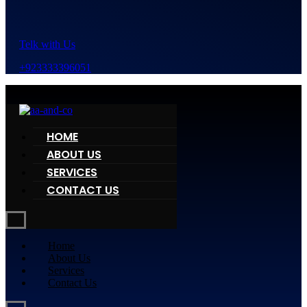
Telk with Us
+923333396051
HOME
ABOUT US
SERVICES
CONTACT US
Home
About Us
Services
Contact Us