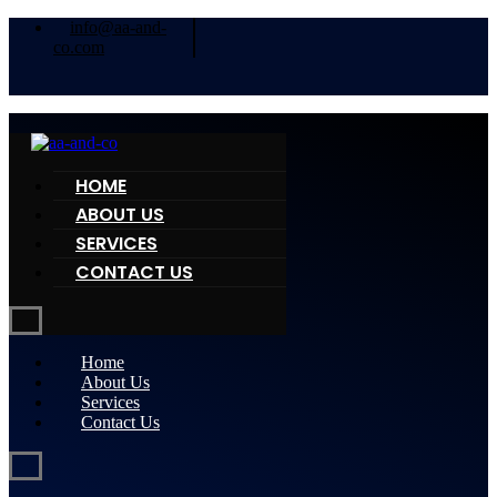
info@aa-and-
co.com
HOME
ABOUT US
SERVICES
CONTACT US
Home
About Us
Services
Contact Us