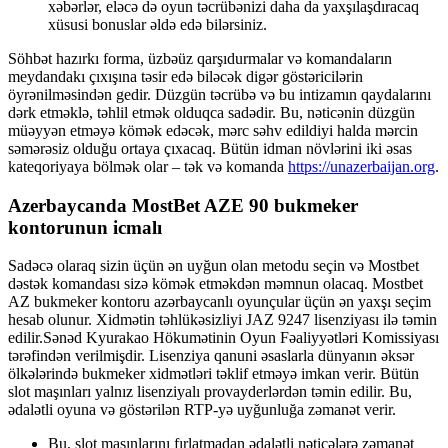
xəbərlər, eləcə də oyun təcrübənizi daha da yaxşılaşdıracaq
xüsusi bonuslar əldə edə bilərsiniz.
Söhbət hazırkı forma, üzbəüz qarşıdurmalar və komandaların
meydandakı çıxışına təsir edə biləcək digər göstəricilərin
öyrənilməsindən gedir. Düzgün təcrübə və bu intizamın qaydalarını
dərk etməklə, təhlil etmək olduqca sadədir. Bu, nəticənin düzgün
müəyyən etməyə kömək edəcək, mərc səhv edildiyi halda mərcin
səmərəsiz olduğu ortaya çıxacaq. Bütün idman növlərini iki əsas
kateqoriyaya bölmək olar – tək və komanda
https://unazerbaijan.org
.
Azerbaycanda MostBet AZE 90 bukmeker
kontorunun icmalı
Sadəcə olaraq sizin üçün ən uyğun olan metodu seçin və Mostbet
dəstək komandası sizə kömək etməkdən məmnun olacaq. Mostbet
AZ bukmeker kontoru azərbaycanlı oyunçular üçün ən yaxşı seçim
hesab olunur. Xidmətin təhlükəsizliyi JAZ 9247 lisenziyası ilə təmin
edilir.Sənəd Kyurakao Hökumətinin Oyun Fəaliyyətləri Komissiyası
tərəfindən verilmişdir. Lisenziya qanuni əsaslarla dünyanın əksər
ölkələrində bukmeker xidmətləri təklif etməyə imkan verir. Bütün
slot maşınları yalnız lisenziyalı provayderlərdən təmin edilir. Bu,
ədalətli oyuna və göstərilən RTP-yə uyğunluğa zəmanət verir.
Bu, slot maşınlarını fırlatmadan ədalətli nəticələrə zəmanət