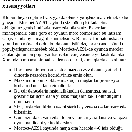
xüsusiyyətləri
Klubun heyəti optimal vəziyyətdə olanda yarışlara mərc etmək daha
yaxşıdır. Mostbet AZ 91 saytında siz mütləq istifadə etməli
olduğunuz geniş limitlərlə mərc edə bilərsiniz. Esportlar
möhtəşəmdir, buna görə də oyunun mərc bölməsində bu intizam
çərçivəsində oynamağı düşünməlisiniz. Bu mərc formatı nisbətən
yaxınlarda mövcud oldu, bu da onun istifadəçilər arasında sürətlə
populyarlaşmasınasəbəb oldu. Mostbet-AZ91-də oyunda mərclər
adətən günün ən populyar hadisələri çərçivəsində yerləşdirilə bilər.
Xəritədə hər hansı bir hadisə demək olar ki, dırnaqlarda əks olunur.
Hər hansı bir bonusu tələb etməzdən əvvəl onun şərtlərini
diqqətlə nəzərdən keçirdiyinizə əmin olun.
Maksimum bonus əldə etmək üçün müştərilər promosyon
kodlarından istifadə etməlidirlər.
Bu cür dərəcələrin rasionallığından danışırıqsa, statistik
göstəricilər üçün daha yüksək marjanın təklif olunduğunu
unutmayın.
Siz yarışlardan birinin rəsmi startı baş verənə qədər mərc edə
bilərsiniz.
Gün ərzində davam edən lotereyalardan yararlana və ya qəzalı
oyunlara diqqət yetirə bilərsiniz.
Mostbet-AZ91 saytında marja orta hesabla 4-6 faiz olduğu