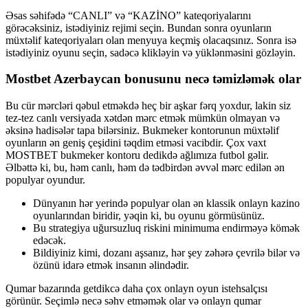
Əsas səhifədə “CANLI” və “KAZİNO” kateqoriyalarını
görəcəksiniz, istədiyiniz rejimi seçin. Bundan sonra oyunların
müxtəlif kateqoriyaları olan menyuya keçmiş olacaqsınız. Sonra isə
istədiyiniz oyunu seçin, sadəcə klikləyin və yüklənməsini gözləyin.
Mostbet Azerbaycan bonusunu necə təmizləmək olar
Bu cür mərcləri qəbul etməkdə heç bir aşkar fərq yoxdur, lakin siz
tez-tez canlı versiyada xətdən mərc etmək mümkün olmayan və
əksinə hadisələr tapa bilərsiniz. Bukmeker kontorunun müxtəlif
oyunların ən geniş çeşidini təqdim etməsi vacibdir. Çox vaxt
MOSTBET bukmeker kontoru dedikdə ağlımıza futbol gəlir.
Əlbəttə ki, bu, həm canlı, həm də tədbirdən əvvəl mərc edilən ən
populyar oyundur.
Dünyanın hər yerində populyar olan ən klassik onlayn kazino
oyunlarından biridir, yəqin ki, bu oyunu görmüsünüz.
Bu strategiya uğursuzluq riskini minimuma endirməyə kömək
edəcək.
Bildiyiniz kimi, dozanı aşsanız, hər şey zəhərə çevrilə bilər və
özünü idarə etmək insanın əlindədir.
Qumar bazarında getdikcə daha çox onlayn oyun istehsalçısı
görünür. Seçimlə necə səhv etməmək olar və onlayn qumar