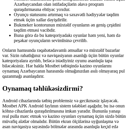
Azərbaycandan olan istifadəçilərin əlavə proqram
quraşdırmasına ehtiyac yoxdur.
Oyunçu statusunu artırmaq və səxavətli hədiyyələr təqdim
etmək üçün xallar dəyişdirilir.
Bukmeker kontorunun müxtəlif oyunların ən geniş çeşidini
təqdim etməsi vacibdir.
Buna görə də bu kateqoriyadakı oyunlar həm yeni, həm də
peşəkar oyunçuların sevimlisinə çevrilib.
Onların hamısında rəqabətədavamlı əmsallar və müxtəlif bazarlar
var. Sizin rahatlığınız və naviqasiyanın asanlığı üçün bütün oyunlar
kateqoriyalara ayrılıb, beləcə istədiyiniz oyunu asanlıqla tapa
biləcəksiniz. Hər halda Mostbet tətbiqində kazino oyunlarını
oynamaq Azərbaycanın harasında olmağınızdan asılı olmayaraq pul
qazanmağı asanlaşdırır.
Oynamaq təhlükəsizdirmi?
Android cihazlarında tətbiq problemsiz və gecikməsiz işləyəcək.
Mostbet APK Android faylının sistem tələbləri aşağıdır, bu isə onun
köhnə cihazlarda quraşdırılmasına imkan yaradır. Bununla yanaşı
real pulla mərc etmək və kazino oyunları oynamaq üçün sizdə bütün
müvafiq alətlər olmalıdır. Bütün ekran ölçülərinə uyğunlaşma və
asan naviqasiya sayəsində bölmələr arasında asanlıqla keçid edə