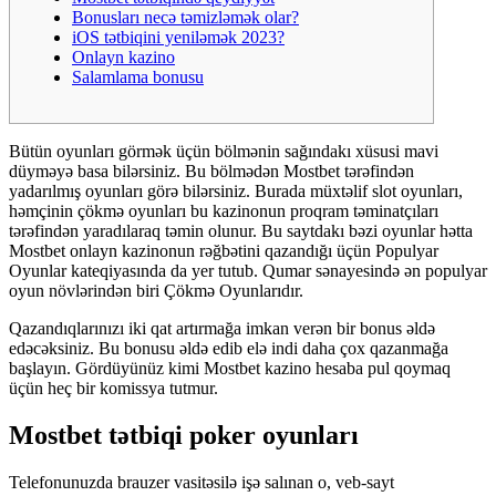
Bonusları necə təmizləmək olar?
iOS tətbiqini yeniləmək 2023?
Onlayn kazino
Salamlama bonusu
Bütün oyunları görmək üçün bölmənin sağındakı xüsusi mavi
düyməyə basa bilərsiniz. Bu bölmədən Mostbet tərəfindən
yadarılmış oyunları görə bilərsiniz. Burada müxtəlif slot oyunları,
həmçinin çökmə oyunları bu kazinonun proqram təminatçıları
tərəfindən yaradılaraq təmin olunur. Bu saytdakı bəzi oyunlar hətta
Mostbet onlayn kazinonun rəğbətini qazandığı üçün Populyar
Oyunlar kateqiyasında da yer tutub. Qumar sənayesində ən populyar
oyun növlərindən biri Çökmə Oyunlarıdır.
Qazandıqlarınızı iki qat artırmağa imkan verən bir bonus əldə
edəcəksiniz. Bu bonusu əldə edib elə indi daha çox qazanmağa
başlayın. Gördüyünüz kimi Mostbet kazino hesaba pul qoymaq
üçün heç bir komissya tutmur.
Mostbet tətbiqi poker oyunları
Telefonunuzda brauzer vasitəsilə işə salınan o, veb-sayt