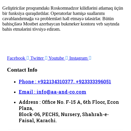
Geliştiricilər proqramdakı Roskomnadzor kilidlərini atlamaq üçün
bir funksiya quraşdırdılar. Operatorlar həmişə suallarımı
cavablandırmağa və problemləri həll etməyə tələsirlər. Bütün
bahisçilərə Mostbet azerbaycan bukmeker kontoru veb saytında
bahis etmələrini tövsiyə edirəm.
Facebook
Twitter
Youtube
Instagram
Contact Info
Phone : +922134310377, +923333396051
Email : info@aa-and-co.com
Address : Office No. F-15 A, 6th Floor, Econ
Plaza,
Block-06, PECHS, Nursery, Shahrah-e-
Faisal, Karachi.