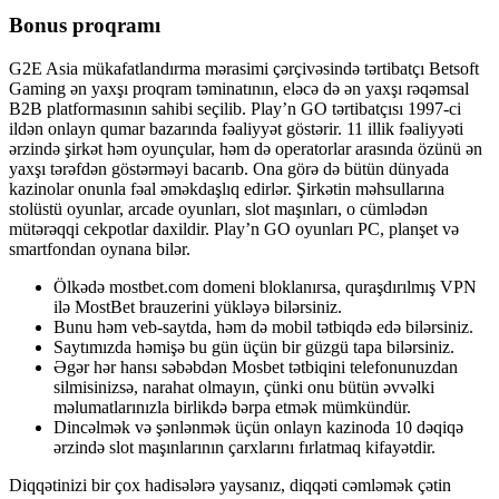
Bonus proqramı
G2E Asia mükafatlandırma mərasimi çərçivəsində tərtibatçı Betsoft
Gaming ən yaxşı proqram təminatının, eləcə də ən yaxşı rəqəmsal
B2B platformasının sahibi seçilib. Play’n GO tərtibatçısı 1997-ci
ildən onlayn qumar bazarında fəaliyyət göstərir. 11 illik fəaliyyəti
ərzində şirkət həm oyunçular, həm də operatorlar arasında özünü ən
yaxşı tərəfdən göstərməyi bacarıb. Ona görə də bütün dünyada
kazinolar onunla fəal əməkdaşlıq edirlər. Şirkətin məhsullarına
stolüstü oyunlar, arcade oyunları, slot maşınları, o cümlədən
mütərəqqi cekpotlar daxildir. Play’n GO oyunları PC, planşet və
smartfondan oynana bilər.
Ölkədə mostbet.com domeni bloklanırsa, quraşdırılmış VPN
ilə MostBet brauzerini yükləyə bilərsiniz.
Bunu həm veb-saytda, həm də mobil tətbiqdə edə bilərsiniz.
Saytımızda həmişə bu gün üçün bir güzgü tapa bilərsiniz.
Əgər hər hansı səbəbdən Mosbet tətbiqini telefonunuzdan
silmisinizsə, narahat olmayın, çünki onu bütün əvvəlki
məlumatlarınızla birlikdə bərpa etmək mümkündür.
Dincəlmək və şənlənmək üçün onlayn kazinoda 10 dəqiqə
ərzində slot maşınlarının çarxlarını fırlatmaq kifayətdir.
Diqqətinizi bir çox hadisələrə yaysanız, diqqəti cəmləmək çətin