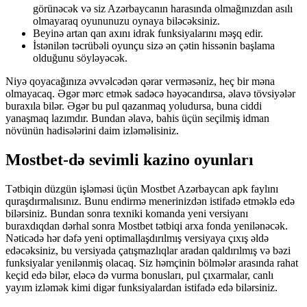
görünəcək və siz Azərbaycanın harasında olmağınızdan asılı
olmayaraq oyununuzu oynaya biləcəksiniz.
Beyinə artan qan axını idrak funksiyalarını məşq edir.
İstənilən təcrübəli oyunçu sizə ən çətin hissənin başlama
olduğunu söyləyəcək.
Niyə qoyacağınıza əvvəlcədən qərar verməsəniz, heç bir məna
olmayacaq. Əgər mərc etmək sadəcə həyəcandırsa, əlavə tövsiyələr
buraxıla bilər. Əgər bu pul qazanmaq yoludursa, buna ciddi
yanaşmaq lazımdır. Bundan əlavə, bahis üçün seçilmiş idman
növünün hadisələrini daim izləməlisiniz.
Mostbet-də sevimli kazino oyunları
Tətbiqin düzgün işləməsi üçün Mostbet Azərbaycan apk faylını
quraşdırmalısınız. Bunu endirmə menerinizdən istifadə etməklə edə
bilərsiniz. Bundan sonra texniki komanda yeni versiyanı
buraxdıqdan dərhal sonra Mostbet tətbiqi arxa fonda yenilənəcək.
Nəticədə hər dəfə yeni optimallaşdırılmış versiyaya çıxış əldə
edəcəksiniz, bu versiyada çatışmazlıqlar aradan qaldırılmış və bəzi
funksiyalar yenilənmiş olacaq. Siz həmçinin bölmələr arasında rahat
keçid edə bilər, eləcə də vurma bonusları, pul çıxarmalar, canlı
yayım izləmək kimi digər funksiyalardan istifadə edə bilərsiniz.