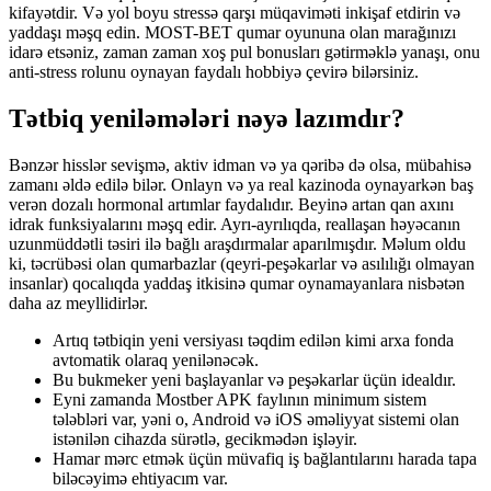
kifayətdir. Və yol boyu stressə qarşı müqaviməti inkişaf etdirin və
yaddaşı məşq edin. MOST-BET qumar oyununa olan marağınızı
idarə etsəniz, zaman zaman xoş pul bonusları gətirməklə yanaşı, onu
anti-stress rolunu oynayan faydalı hobbiyə çevirə bilərsiniz.
Tətbiq yeniləmələri nəyə lazımdır?
Bənzər hisslər sevişmə, aktiv idman və ya qəribə də olsa, mübahisə
zamanı əldə edilə bilər. Onlayn və ya real kazinoda oynayarkən baş
verən dozalı hormonal artımlar faydalıdır. Beyinə artan qan axını
idrak funksiyalarını məşq edir. Ayrı-ayrılıqda, reallaşan həyəcanın
uzunmüddətli təsiri ilə bağlı araşdırmalar aparılmışdır. Məlum oldu
ki, təcrübəsi olan qumarbazlar (qeyri-peşəkarlar və asılılığı olmayan
insanlar) qocalıqda yaddaş itkisinə qumar oynamayanlara nisbətən
daha az meyllidirlər.
Artıq tətbiqin yeni versiyası təqdim edilən kimi arxa fonda
avtomatik olaraq yenilənəcək.
Bu bukmeker yeni başlayanlar və peşəkarlar üçün idealdır.
Eyni zamanda Mostber APK faylının minimum sistem
tələbləri var, yəni o, Android və iOS əməliyyat sistemi olan
istənilən cihazda sürətlə, gecikmədən işləyir.
Hamar mərc etmək üçün müvafiq iş bağlantılarını harada tapa
biləcəyimə ehtiyacım var.