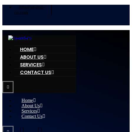
info@aa-and-
co.com
HOME
ABOUT US
SERVICES
CONTACT US
Home
About Us
Services
Contact Us