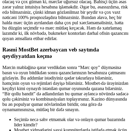
olacaq və çox güman ki, mərclər uğursuz olacaq. Bahisçi üçün əsas
zərər yalnız intuisiya hesabına işləməkdir. Əgər bu, əsassızdırsa, risk
edə bilməzsiniz, çünki idman gözlənilməz bir şeydir və çox vaxt
nəticəni 100% proqnozlaşdıra bilməzsiniz. Bundan əlavə, heç bir
halda mərc üçün ayrılandan daha çox pul xərcləməməlisiniz, hətta
bu düzgün seçimdir və mərc mütləq keçəcək. Həm də xatırlamaq
lazımdır ki, ilk növbədə, bukmeker kontorları dərhal ofisin qazancını
qoyan əmsallara etibar edirlər.
Rəsmi MostBet azerbaycan veb saytında
qeydiyyatdan keçmə
Mərcin məbləğinə qərar verdikdən sonra “Mərc qoy” düyməsinə
basın və oyun bitdikdən sonra qazanclarınızın hesabınıza çatmasını
gözləyin. Bu addımlar istədiyiniz qədər təkrarlaya bilərsiniz,
həmçinin oyun və rejimləri dəyişə bilərsiniz. Mostbet-də ürəyinizdən
keçdiyi kimi oynayıb istənilən qumar oyununda qazana bilərsiniz.
“Bir qollu bandit” də adlandırılan bu qumar əyləncə növündə sadəcə
qolu çəkirsiniz və kombinasiyaları toplayırsınız. Kazino dünyasında
bu ən populyar qumar növlərindən biridir, ona görə də
oynamamısınızsa, mütləq bir dəfə sınayın.
Seçimlə necə səhv etməmək olar və onlayn qumar bazarında
lider kimdir?
Mostbet xidmətlərini şəxsi kompüterlərdə istifadə etmək üçün