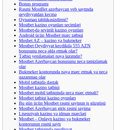
Bonus proqramı
Rəsmi MostBet azerbaycan veb saytında
qeydiyyatdan keçmə
Oynamaq təhlükəsizdirmi?
Mostbet kazino oyunları seçimləri
Mostbet-də sevimli kazino oyunları
Android üçün Mostbet mərc tətbiqi
Mosbet AZ – kazino və bukmeker
Mostbet Qeydiyyat keçdikdə 555 AZN
bonusunu necə əldə etmək olar?
Tətbiq yeniləmələri nəyə lazımdır?
Mostbet Azerbaycan bonusunu necə təmizləmək
olar
Bukmeker kontorunda nəyə mərc etmək və necə
qazanmaq olar
Mobil tətbiqdə dəstək
Mostbet kazino tətbiqi
Mostbet mobil tətbiqində necə mərc etməli?
Mostbet tətbiqi kazino oyunları
Bu gün üçün Mostbet rəsmi saytının iş güzgüsü
Mostbet Azerbaycan giriş rəsmi saytına
Lisenziyalı kazino və idman mərcləri
Mostbet – Onlayn kazino və bukmeker
kontorunun rəsmi saytı
Mostbet tətbiqində qeydiyyət