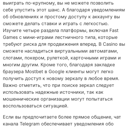
выиграть по-крупному, вы не можете позволить
себе упустить этот шанс. А благодаря уведомлениям
об обновлениях и простому доступу к аккаунту вы
сможете делать ставки и играть с легкостью.
Изучите четыре раздела платформы, включая Fast
Games с мини-играми лестничного типа, которые
требуют риска для продвижения вперед. В Casino вы
сможете насладиться виртуальными автоматами,
слотами, покером, рулеткой, карточными играми и
многим другим. Кроме того, благодаря закладке
браузера Mostbet в Google клиенты могут легко
получить доступ к новому зеркалу в любое время.
Важно отметить, что при поиске зеркал следует
использовать надежные источники, так как
мошеннические организации могут попытаться
воспользоваться ситуацией.
Если вы предпочитаете более прямое общение, чат
канала Telegram обеспечивает уведомления обо