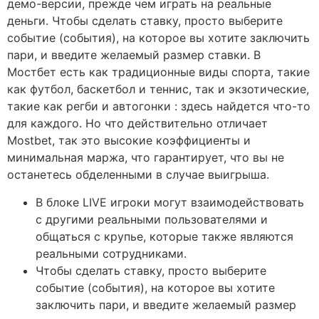
демо-версии, прежде чем играть на реальные
деньги. Чтобы сделать ставку, просто выберите
событие (события), на которое вы хотите заключить
пари, и введите желаемый размер ставки. В
Мостбет есть как традиционные виды спорта, такие
как футбол, баскетбол и теннис, так и экзотические,
такие как регби и автогонки : здесь найдется что-то
для каждого. Но что действительно отличает
Mostbet, так это высокие коэффициенты и
минимальная маржа, что гарантирует, что вы не
останетесь обделенными в случае выигрыша.
В блоке LIVE игроки могут взаимодействовать
с другими реальными пользователями и
общаться с крупье, которые также являются
реальными сотрудниками.
Чтобы сделать ставку, просто выберите
событие (события), на которое вы хотите
заключить пари, и введите желаемый размер