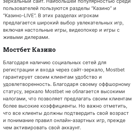
зеркальный сайт. Наибольшей популярностью среди
пользователей пользуются разделы “Казино” и
“Казино-LIVE”. В этих разделах игрокам
предлагается широкий выбор увлекательных игр,
включая настольные игры, видеопокер и игры с
живыми дилерами.
Мостбет Казино
Благодаря наличию социальных сетей для
регистрации и входа через сайт-зеркало, Mostbet
гарантирует своим клиентам удобство и
удовлетворенность. Благодаря своему оффшорному
статусу, зеркало Mostbet не облагается высокими
налогами, что позволяет предлагать своим клиентам
более высокие коэффициенты. Но важно отметить,
что все клиенты должны подтвердить свой возраст
и понимание правил онлайн-азартных игр, прежде
чем активировать свой аккаунт.