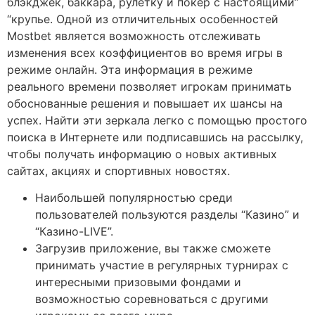
блэкджек, баккара, рулетку и покер с настоящими”
“крупье. Одной из отличительных особенностей
Mostbet является возможность отслеживать
изменения всех коэффициентов во время игры в
режиме онлайн. Эта информация в режиме
реального времени позволяет игрокам принимать
обоснованные решения и повышает их шансы на
успех. Найти эти зеркала легко с помощью простого
поиска в Интернете или подписавшись на рассылку,
чтобы получать информацию о новых активных
сайтах, акциях и спортивных новостях.
Наибольшей популярностью среди
пользователей пользуются разделы “Казино” и
“Казино-LIVE”.
Загрузив приложение, вы также сможете
принимать участие в регулярных турнирах с
интересными призовыми фондами и
возможностью соревноваться с другими