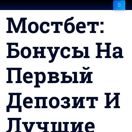
Мостбет:
Бонусы На
Первый
Депозит И
Лучшие