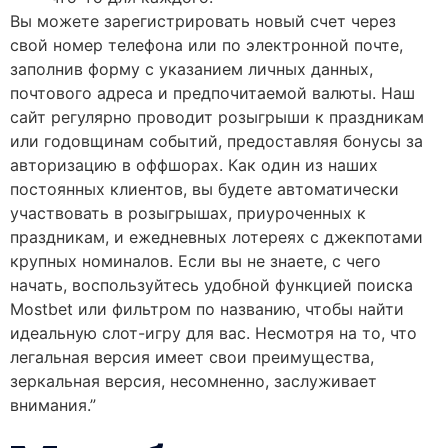
Вы можете зарегистрировать новый счет через
свой номер телефона или по электронной почте,
заполнив форму с указанием личных данных,
почтового адреса и предпочитаемой валюты. Наш
сайт регулярно проводит розыгрыши к праздникам
или годовщинам событий, предоставляя бонусы за
авторизацию в оффшорах. Как один из наших
постоянных клиентов, вы будете автоматически
участвовать в розыгрышах, приуроченных к
праздникам, и ежедневных лотереях с джекпотами
крупных номиналов. Если вы не знаете, с чего
начать, воспользуйтесь удобной функцией поиска
Mostbet или фильтром по названию, чтобы найти
идеальную слот-игру для вас. Несмотря на то, что
легальная версия имеет свои преимущества,
зеркальная версия, несомненно, заслуживает
внимания.”