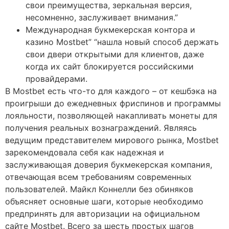
свои преимущества, зеркальная версия,
несомненно, заслуживает внимания.”
Международная букмекерская контора и
казино Mostbet” “нашла новый способ держать
свои двери открытыми для клиентов, даже
когда их сайт блокируется российскими
провайдерами.
В Mostbet есть что-то для каждого – от кешбэка на
проигрыши до ежедневных фриспинов и программы
лояльности, позволяющей накапливать монеты для
получения реальных вознаграждений. Являясь
ведущим представителем мирового рынка, Mostbet
зарекомендовала себя как надежная и
заслуживающая доверия букмекерская компания,
отвечающая всем требованиям современных
пользователей. Майкл Коннелли без обиняков
объясняет основные шаги, которые необходимо
предпринять для авторизации на официальном
сайте Mostbet. Всего за шесть простых шагов