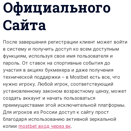
Официального
Сайта
После завершения регистрации клиент может войти
в систему и получить доступ ко всем доступным
функциям, используя свое имя пользователя и
пароль. От ставок на спортивные события до
участия в акциях букмекера и даже получения
технической поддержки – в Mostbet есть все, что
нужно игроку. Любой игрок, соответствующий
установленному законом возрастному цензу, может
создать аккаунт и начать пользоваться
преимуществами этой исключительной платформы.
Для игроков из России доступ к сайту прост
благодаря использованию активной зеркальной
копии
mostbet вход через вк
.