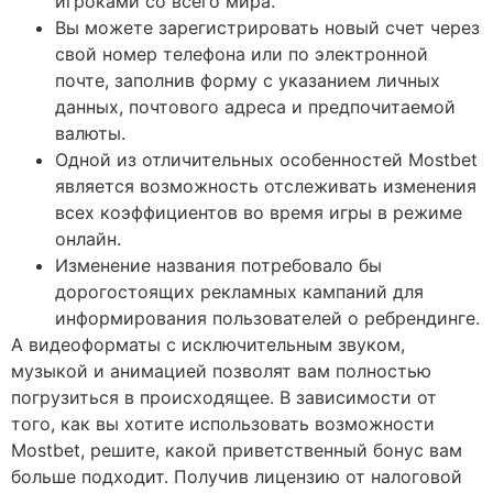
игроками со всего мира.
Вы можете зарегистрировать новый счет через
свой номер телефона или по электронной
почте, заполнив форму с указанием личных
данных, почтового адреса и предпочитаемой
валюты.
Одной из отличительных особенностей Mostbet
является возможность отслеживать изменения
всех коэффициентов во время игры в режиме
онлайн.
Изменение названия потребовало бы
дорогостоящих рекламных кампаний для
информирования пользователей о ребрендинге.
А видеоформаты с исключительным звуком,
музыкой и анимацией позволят вам полностью
погрузиться в происходящее. В зависимости от
того, как вы хотите использовать возможности
Mostbet, решите, какой приветственный бонус вам
больше подходит. Получив лицензию от налоговой