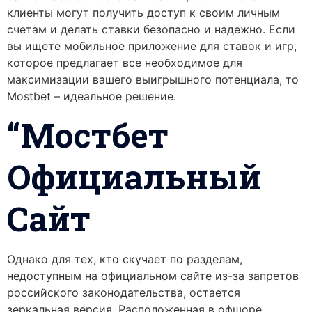
клиенты могут получить доступ к своим личным
счетам и делать ставки безопасно и надежно. Если
вы ищете мобильное приложение для ставок и игр,
которое предлагает все необходимое для
максимизации вашего выигрышного потенциала, то
Mostbet – идеальное решение.
“мостбет
Официальный
Сайт
Однако для тех, кто скучает по разделам,
недоступным на официальном сайте из-за запретов
российского законодательства, остается
зеркальная версия. Расположенная в офшоре,