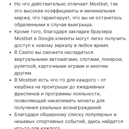
Но что действительно отличает Mostbet, так
это высокие коэффициенты и минимальная
маржа, что гарантирует, что вы не останетесь
обделенными в случае выигрыша.
Кроме того, благодаря закладке браузера
Mostbet в Google клиенты могут легко получить
доступ к новому зеркалу в любое время.
В Casino вы сможете насладиться
виртуальными автоматами, слотами, покером,
рулеткой, карточными играми и многим
другим.
В Mostbet есть что-то для каждого – от
кешбэка на проигрыши до ежедневных
фриспинов и программы лояльности,
позволяющей накапливать монеты для
получения реальных вознаграждений.
Благодаря обширному списку популярных и
нишевых спортивных событий, здесь найдется
что-то для каждого.