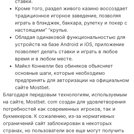
ставки.
Кроме того, раздел живого казино воссоздает
традиционное игорное заведение, позволяя
играть в блэкджек, баккара, рулетку и покер с
настоящими” “крупье.
Обладая одинаковой функциональностью для
устройств на базе Android и iOS, приложение
позволяет делать ставки и играть в любое
время и в любом месте.
Майкл Коннелли без обиняков объясняет
основные шаги, которые необходимо
предпринять для авторизации на официальном
сайте Mostbet.
Благодаря передовым технологиям, используемым
на сайте, Mostbet. com создан для удовлетворения
потребностей как современных игроков, так и
букмекеров. К сожалению, из-за нормативных
ограничений сайт заблокирован в некоторых
странах, но пользователи все еще могут получить