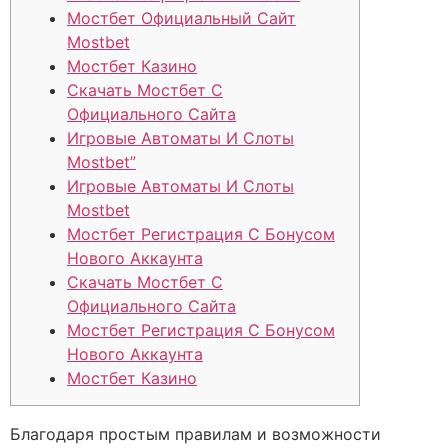
Мостбет Официальный Сайт
Mostbet
Мостбет Казино
Скачать Мостбет С
Официального Сайта
Игровые Автоматы И Слоты
Mostbet”
Игровые Автоматы И Слоты
Mostbet
Мостбет Регистрация С Бонусом
Нового Аккаунта
Скачать Мостбет С
Официального Сайта
Мостбет Регистрация С Бонусом
Нового Аккаунта
Мостбет Казино
Благодаря простым правилам и возможности