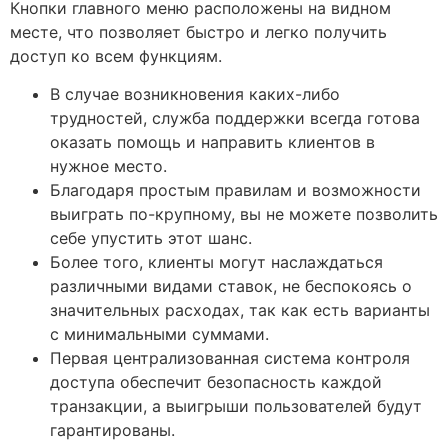
Кнопки главного меню расположены на видном
месте, что позволяет быстро и легко получить
доступ ко всем функциям.
В случае возникновения каких-либо
трудностей, служба поддержки всегда готова
оказать помощь и направить клиентов в
нужное место.
Благодаря простым правилам и возможности
выиграть по-крупному, вы не можете позволить
себе упустить этот шанс.
Более того, клиенты могут наслаждаться
различными видами ставок, не беспокоясь о
значительных расходах, так как есть варианты
с минимальными суммами.
Первая централизованная система контроля
доступа обеспечит безопасность каждой
транзакции, а выигрыши пользователей будут
гарантированы.