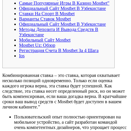
Самые Популярные Игры В Казино Mostbet”
Официальный Сайт Mostbet В Узбекистане
Ставки На Спорт В Mostbet
Варианты Ставок Mostbet
Официальный Сайт Mostbet В Узбекистане
Методы Депозита И Вывода Средств В
Узбекистане
Мобильный Сайт Mostbet
Mostbet Uz: Обзор
Регистрация Счета В Mostbet За 4 Шага
Ios
Комбинированная ставка – это ставка, которая охватывает
несколько позиций одновременно. Только если оценка
каждого игрока верна, эта ставка будет успешной. Как
следствие, эта ставка несет определенный риск, но он может
быть компенсирован, если ваша догадка верна. В кратчайшие
сроки ваш вывод средств с Mostbet будет доступен в вашем
личном кабинете.”
Пользовательский опыт полностью ориентирован на
мобильное устройство, а сайт разработан командой
очень компетентных дизайнеров, что упрощает процесс