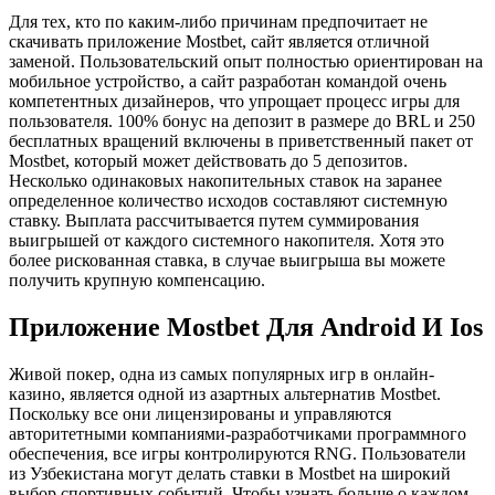
Для тех, кто по каким-либо причинам предпочитает не
скачивать приложение Mostbet, сайт является отличной
заменой. Пользовательский опыт полностью ориентирован на
мобильное устройство, а сайт разработан командой очень
компетентных дизайнеров, что упрощает процесс игры для
пользователя. 100% бонус на депозит в размере до BRL и 250
бесплатных вращений включены в приветственный пакет от
Mostbet, который может действовать до 5 депозитов.
Несколько одинаковых накопительных ставок на заранее
определенное количество исходов составляют системную
ставку. Выплата рассчитывается путем суммирования
выигрышей от каждого системного накопителя. Хотя это
более рискованная ставка, в случае выигрыша вы можете
получить крупную компенсацию.
Приложение Mostbet Для Android И Ios
Живой покер, одна из самых популярных игр в онлайн-
казино, является одной из азартных альтернатив Mostbet.
Поскольку все они лицензированы и управляются
авторитетными компаниями-разработчиками программного
обеспечения, все игры контролируются RNG. Пользователи
из Узбекистана могут делать ставки в Mostbet на широкий
выбор спортивных событий. Чтобы узнать больше о каждом