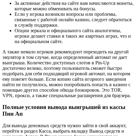
За активные действия на сайте вам начисляются монеты,
которые можно обменивать на бонусы.
Если у игрока возникли вопросы или проблемы,
связанные с работой онлайн казино, следует обратиться
в службу поддержки.
Опции зеркала и официального сайта аналогичны,
игроки делают ставки в таких же азартных играх, что и
на официальном сайте.
А также немало игроков рекомендуют переходить на другой
эмулятор в том случае, когда определенный автомат не дает
выигрыша. Количество доступных слотов в Pin-Up
достаточно велико, поэтому пользователь сможет быстро
подобрать для себя подходящий игровой автомат, на котором
ему повезет больше. Если копию сайта игорного заведения
найти не получилось, можно попробовать попасть в казино с
помощью других способов обхода блокировок. Это TOR,
VPN, прокси, а также специальные расширения для браузера.
Полные условия вывода выигрышей из кассы
Пин Ап
Для вывода денежных средств нужно зайти в свой аккаунт,
перейти в раздел Касса, выбрать вкладку Вывод средств и