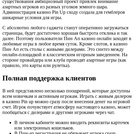
существования амбициозный проект привлек внимание
азартных игроков из разных уголков земного шара.
Администрация казино Pin Up сходу создала для гемблеров
шикарные условия для игры.
С абсолютно любого гаджета станут оперативно загружаться
страницы, будет достаточно хорошая быстрота отклика и так
далее. Поэтому пользователи Пин Ап казино онлайн заходят в
любимые игры в любое время суток. Кроме слотов, в казино
Пин Ап есть столы с живыми дилерами. Это синтез между
онлайн-площадкой и классическим игорным заведением. На
стороне провайдера или клуба проводят азартные игры (как
правило, это карты или рулетка).
Полная поддержка клиентов
В ней представлено несколько поощрений, которые доступны
всем новичкам и активным игрокам. Играть с живым дилером
в казино Pin up можно сразу после внесения денег на игровой
счет. Игрок почувствует атмосферу настоящего казино, может
пообщаться с дилерами и другими игроками через чат.
В личном кабинете можно вводить реквизиты карточек
или электронных кошельков.
В Пин-ап регистрация не обязывает игрока сразу