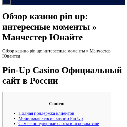
Обзор казино pin up:
интересные моменты »
Манчестер Юнайте
Обзор казино pin up: интересные моменты » Манчестер
Юнайтед
Pin-Up Casino Официальный
сайт в России
Content
Полная поддержка клиентов
Мобильная версия казино Pin Up
Самые популярные слоты в игровом зале