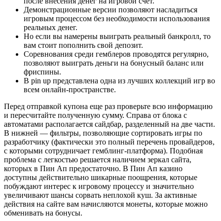
после внесения денег на игровой счет.
Демонстрационные версии позволяют насладиться
игровым процессом без необходимости использования
реальных денег.
Но если вы намерены выиграть реальный банкролл, то
вам стоит пополнить свой депозит.
Соревнования среди гемблеров проводятся регулярно,
позволяют выиграть деньги на бонусный баланс или
фриспины.
В pin up представлена одна из лучших коллекций игр во
всем онлайн-пространстве.
Перед отправкой купона еще раз проверьте всю информацию
и пересчитайте полученную сумму. Справа от блока с
автоматами располагается сайдбар, разделенный на две части.
В нижней — фильтры, позволяющие сортировать игры по
разработчику (фактически это полный перечень провайдеров,
с которыми сотрудничает гемблинг-платформа). Подобная
проблема с легкостью решается наличием зеркал сайта,
которых в Пин Ап предостаточно. В Пин Ап казино
доступны действительно шикарные поощрения, которые
побуждают интерес к игровому процессу и значительно
увеличивают шансы сорвать неплохой куш. За активные
действия на сайте вам начисляются монеты, которые можно
обменивать на бонусы.