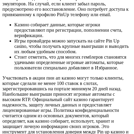
эмуляторов. На случай, если клиент забыл пароль,
предусмотрено его восстановление. Оно потребует доступа к
привязанному к профилю PinUp телефону или email.
Казино собирает данные, которые игроки
предоставляют при регистрации, пополнении счета,
верификации.
Игры провайдера можно запускать на сайте Pin Up
casino, чтобы получать крупные выигрыши и выводить
их любым удобным способом.
Стоит отметить, что для многих гемблеров становятся
удачными определенные игровые автоматы, которые
пользователи специально добавляют в Избранное.
Участвовать в акции пин ап казино могут только клиенты,
которые сделали не менее 100 ставок в слотах,
зарегистрировавшись на портале минимум 20 дней назад.
Наибольшие выигрыши приносят игровые автоматы с
высоким RTP. Официальный сайт казино гарантирует
надежность, защиту личных данных и предоставляет
лицензированные игры. Политика конфиденциальности
считается одним из основных документов, который
определяет, как казино собирает, использует, хранит и
защищает личную информацию своих игроков. Это
инструмент для установления доверия между Pin up казино и