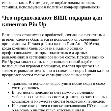
его клиентами. В этом разделе опубликованы основные
термины, используемые в политике конфиденциальности.
Что предполагают ВИП-подарки для
клиентов Pin Up
Если игрок столкнулся с проблемой, связанной с азартными
играми, следует обратиться за помощью к определенным
организациям. Начало работы казино Пин Ап – 2016 год,
когда компания была основана. Казино создано
профессионалами, которые знают толк в азартных
развлечениях и сертифицированном софте. История казино
Pin Up указывает на то, как развивался новый клуб и стал
полноценной игровой площадкой, которая предлагает не
только игровые автоматы, но и ставки на спорт. Пинап казино
предлагает гостям только сертифицированный софт.
Транзакции пополнения доступны после входа в свою
учетную запись.
В частности, пополнить счет можно с помощью
мобильных платежных систем, различных электронных
кошельков и множества систем банковских переводов.
Наличие таких имен в списке поставщиков ПО говорит
о высоком качестве услуг, которые ПинАп