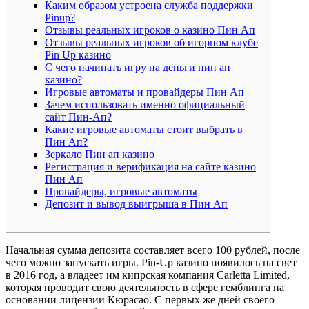
Каким образом устроена служба поддержки
Pinup?
Отзывы реальных игроков о казино Пин Ап
Отзывы реальных игроков об игорном клубе
Pin Up казино
С чего начинать игру на деньги пин ап
казино?
Игровые автоматы и провайдеры Пин Ап
Зачем использовать именно официальный
сайт Пин-Ап?
Какие игровые автоматы стоит выбрать в
Пин Ап?
Зеркало Пин ап казино
Регистрация и верификация на сайте казино
Пин Ап
Провайдеры, игровые автоматы
Депозит и вывод выигрыша в Пин Ап
Начальная сумма депозита составляет всего 100 рублей, после
чего можно запускать игры. Pin-Up казино появилось на свет
в 2016 год, а владеет им кипрская компания Carletta Limited,
которая проводит свою деятельность в сфере гемблинга на
основании лицензии Кюрасао. С первых же дней своего