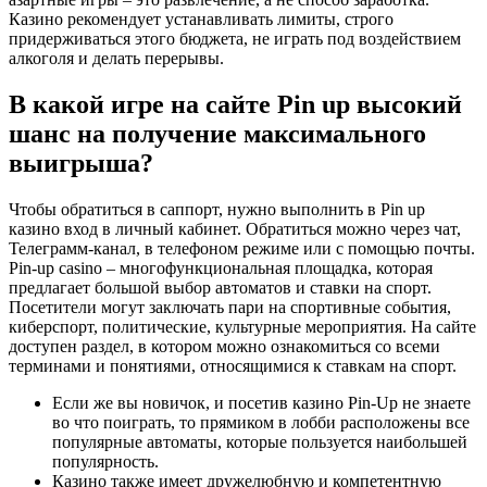
Казино рекомендует устанавливать лимиты, строго
придерживаться этого бюджета, не играть под воздействием
алкоголя и делать перерывы.
В какой игре на сайте Pin up высокий
шанс на получение максимального
выигрыша?
Чтобы обратиться в саппорт, нужно выполнить в Pin up
казино вход в личный кабинет. Обратиться можно через чат,
Телеграмм-канал, в телефоном режиме или с помощью почты.
Pin-up casino – многофункциональная площадка, которая
предлагает большой выбор автоматов и ставки на спорт.
Посетители могут заключать пари на спортивные события,
киберспорт, политические, культурные мероприятия. На сайте
доступен раздел, в котором можно ознакомиться со всеми
терминами и понятиями, относящимися к ставкам на спорт.
Если же вы новичок, и посетив казино Pin-Up не знаете
во что поиграть, то прямиком в лобби расположены все
популярные автоматы, которые пользуется наибольшей
популярность.
Казино также имеет дружелюбную и компетентную