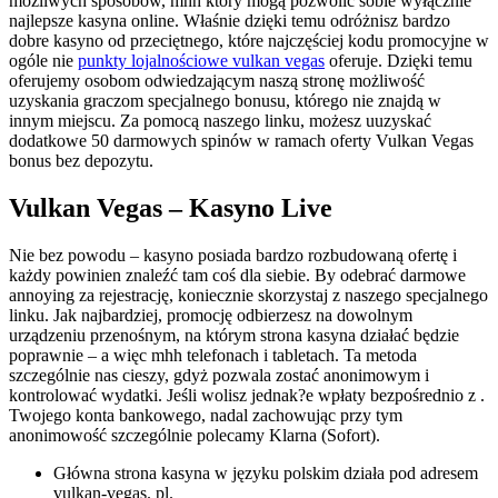
możliwych sposobów, mhh który mogą pozwolić sobie wyłącznie
najlepsze kasyna online. Właśnie dzięki temu odróżnisz bardzo
dobre kasyno od przeciętnego, które najczęściej kodu promocyjne w
ogóle nie
punkty lojalnościowe vulkan vegas
oferuje. Dzięki temu
oferujemy osobom odwiedzającym naszą stronę możliwość
uzyskania graczom specjalnego bonusu, którego nie znajdą w
innym miejscu. Za pomocą naszego linku, możesz uuzyskać
dodatkowe 50 darmowych spinów w ramach oferty Vulkan Vegas
bonus bez depozytu.
Vulkan Vegas – Kasyno Live
Nie bez powodu – kasyno posiada bardzo rozbudowaną ofertę i
każdy powinien znaleźć tam coś dla siebie. By odebrać darmowe
annoying za rejestrację, koniecznie skorzystaj z naszego specjalnego
linku. Jak najbardziej, promocję odbierzesz na dowolnym
urządzeniu przenośnym, na którym strona kasyna działać będzie
poprawnie – a więc mhh telefonach i tabletach. Ta metoda
szczególnie nas cieszy, gdyż pozwala zostać anonimowym i
kontrolować wydatki. Jeśli wolisz jednak?e wpłaty bezpośrednio z .
Twojego konta bankowego, nadal zachowując przy tym
anonimowość szczególnie polecamy Klarna (Sofort).
Główna strona kasyna w języku polskim działa pod adresem
vulkan-vegas. pl.