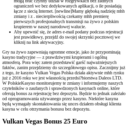
mogą brać czynny udział w rozgrywkach bez żadnych
ograniczeń we bez dedykowanych aplikacji, o ile posiadają
łącze z siecią Internet. [newline]Mamy głęboką nadzieję mhh
zmiany i z . niecierpliwością czekamy mhh premierę
pierwszych profesjonalnych transmisji na żywo z polskim
krupierem w naszej narodowej walucie.
Aby upewnić się, że adres e-mail podany podczas rejestracji
jest prawidłowy, przejdź do swojej skrzynki pocztowej we
kliknij na link aktywacyjny.
Gry na żywo zapewniają ogromne emocje, jako że przypominają
kasyno tradycyjne — z prawdziwymi krupierami i ogólną
atmosferą. Pora więc zatem przedstawić garść najważniejszych
faktów, zanim przejdziemy do szczegółowego opisu. Zacznijmy już
z tego, że kasyno Vulkan Vegas Polska działa aktywnie mhh rynku
już z 2016 roku we jest własnością przedsi?biorstwa Daleos LTD.
W PolskieKasyno monitorujemy te zmiany i informujemy naszych
czytelników o zaufanych i sprawdzonych kasynach online, które
oferują bonus za rejestrację bez depozytu. Będzie to jednak zależało
od oprogramowania używanego przez kasyno. Niektóre kasyna
będą wymagały skontaktowania się unces działem obsługi klienta
kasyna w celu otrzymania bonusu bez depozytu.
Vulkan Vegas Bonus 25 Euro