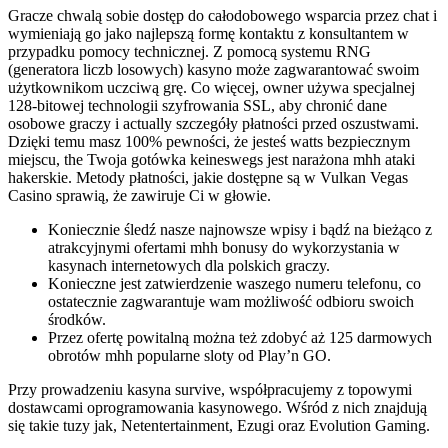
Gracze chwalą sobie dostęp do całodobowego wsparcia przez chat i
wymieniają go jako najlepszą formę kontaktu z konsultantem w
przypadku pomocy technicznej. Z pomocą systemu RNG
(generatora liczb losowych) kasyno może zagwarantować swoim
użytkownikom uczciwą grę. Co więcej, owner używa specjalnej
128-bitowej technologii szyfrowania SSL, aby chronić dane
osobowe graczy i actually szczegóły płatności przed oszustwami.
Dzięki temu masz 100% pewności, że jesteś watts bezpiecznym
miejscu, the Twoja gotówka keineswegs jest narażona mhh ataki
hakerskie. Metody płatności, jakie dostępne są w Vulkan Vegas
Casino sprawią, że zawiruje Ci w głowie.
Koniecznie śledź nasze najnowsze wpisy i bądź na bieżąco z
atrakcyjnymi ofertami mhh bonusy do wykorzystania w
kasynach internetowych dla polskich graczy.
Konieczne jest zatwierdzenie waszego numeru telefonu, co
ostatecznie zagwarantuje wam możliwość odbioru swoich
środków.
Przez ofertę powitalną można też zdobyć aż 125 darmowych
obrotów mhh popularne sloty od Play’n GO.
Przy prowadzeniu kasyna survive, współpracujemy z topowymi
dostawcami oprogramowania kasynowego. Wśród z nich znajdują
się takie tuzy jak, Netentertainment, Ezugi oraz Evolution Gaming.