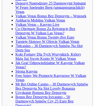
Depozyt Nagrodzony 25 Darmowymi Spinami
W Feuer Speiender Berg (umgangssprachlich)
Vegas
Vulkan Vegas Bonus Bez Depozytu – Wniosek
Aplikacja Mobilna Vulkan Vegas
Vulkan Vegas – Kasyno Live
Co Obejmuje Bonus Za Rejestrację Bez
Depozytu W Vulkan Las Vegas?
Vulkan Vegas Bonus Twenty-five Euro
Turnieje Slotowe W Ofercie Vulkan Vegas
7bitcasino – 30 Darmowych Spinów Na Slot
Deep Sea
Koło Fortuny Dla Tych Wszystkich, Którzy
Mają Już Swoje Konto W Vulkan Vegas
Jak Grać Odpowiedzialnie W Kasynie Vulkan
Vegas?
Strona Kasyna
Free Spiny We Promocje Kasynowe W Vulkan
Vegas
Mr Bet Online Casino – 30 Darmowych Spinów
Bez Depozytu Na Slot Lovely Bonanza
Uzyskanie Bonusu Bez Depozytu
Bonus Bez Depozytu Icecasino – 50
Darmowych Spinów Czy 25 Euro Bez
Depozytu!