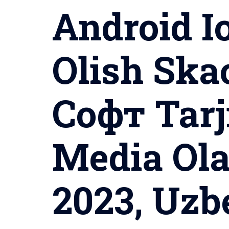
Android I
Olish Sk
Софт Tarj
Media Ola
2023, Uzbe