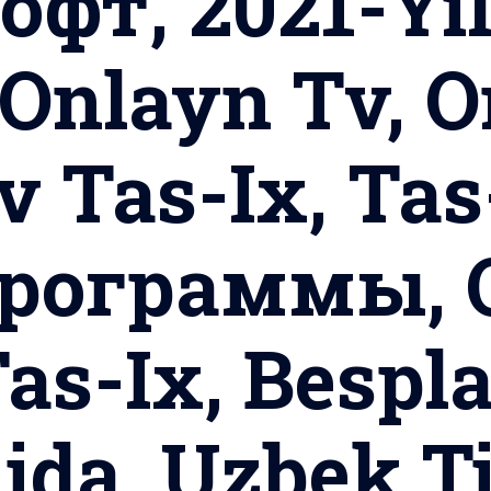
фт, 2021-Yil
Onlayn Tv, O
v Tas-Ix, Tas
 Программы, 
as-Ix, Bespla
ida, Uzbek Ti