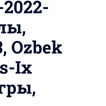
-2022-
лы,
, Ozbek
as-Ix
гры,