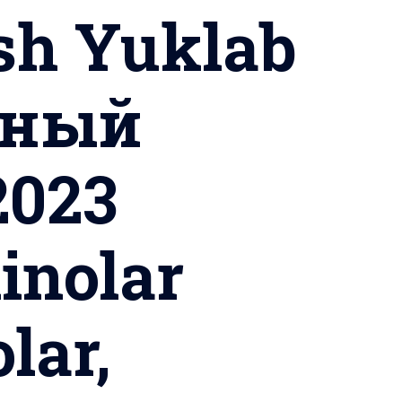
sh Yuklab
ьный
2023
inolar
lar,