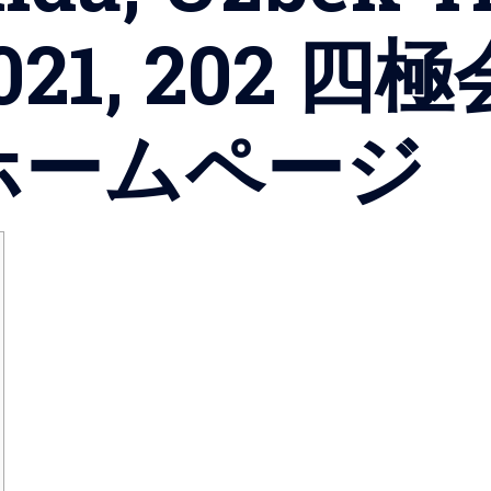
, 2021, 202
ホームページ