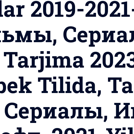
ar 2019-2021
льмы, Сериа
Tarjima 2023
bek Tilida, T
Сериалы, И