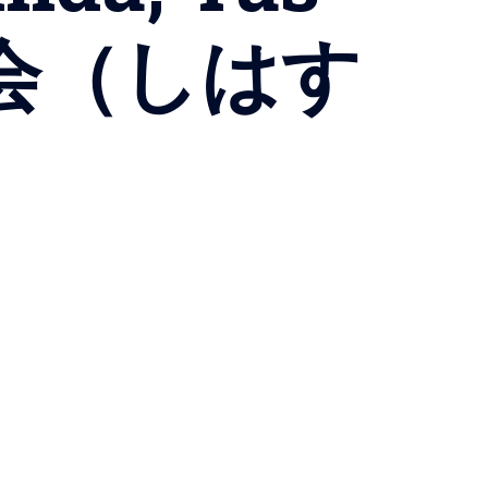
 四極会（しはす