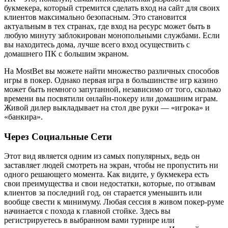
букмекера, который стремится сделать вход на сайт для своих
клиентов максимально безопасным. Это становится
актуальным в тех странах, где вход на ресурс может быть в
любую минуту заблокирован монопольными службами. Если
вы находитесь дома, лучше всего вход осуществить с
домашнего ПК с большим экраном.
На MostBet вы можете найти множество различных способов
игры в покер. Однако первая игра в большинстве игр казино
может быть немного запутанной, независимо от того, сколько
времени вы посвятили онлайн-покеру или домашним играм.
Живой дилер выкладывает на стол две руки — «игрока» и
«банкира».
Через Социальные Сети
Этот вид является одним из самых популярных, ведь он
заставляет людей смотреть на экран, чтобы не пропустить ни
одного решающего момента. Как видите, у букмекера есть
свои преимущества и свои недостатки, которые, по отзывам
клиентов за последний год, он старается уменьшить или
вообще свести к минимуму. Любая сессия в живом покер-руме
начинается с похода к главной стойке. Здесь вы
регистрируетесь в выбранном вами турнире или