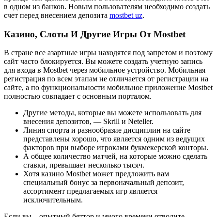
в одном из банков. Новым пользователям необходимо создать
счет перед внесением депозита
mostbet uz
.
Казино, Слоты И Другие Игры От Mostbet
В стране все азартные игры находятся под запретом и поэтому
сайт часто блокируется. Вы можете создать учетную запись
для входа в Mostbet через мобильное устройство. Мобильная
регистрация по всем этапам не отличается от регистрации на
сайте, а по функциональности мобильное приложение Mostbet
полностью совпадает с основным порталом.
Другие методы, которые вы можете использовать для
внесения депозитов, — Skrill и Neteller.
Линия спорта и разнообразие дисциплин на сайте
представлены хорошо, что является одним из ведущих
факторов при выборе игроками букмекерской конторы.
А общее количество матчей, на которые можно сделать
ставки, превышает несколько тысяч.
Хотя казино Mostbet может предложить вам
специальный бонус за первоначальный депозит,
ассортимент предлагаемых игр является
исключительным.
Если вы – опытный беттор и много времени отводите