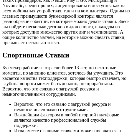
таких провайдеров, как NetEnt, Play n Go, Microgaming и
Novomatic, среди прочих, лицензированы и доступны как на
всех мобильных устройствах, так и на компьютерах. Одним из
главных преимуществ букмекерской конторы является
разнообразие событий, на которые можно делать ставки. Здесь
вы найдете несколько десятков видов спорта, в каждом из
которых доступно множество других лиг и чемпионатов. А
общее количество матчей, на которые можно сделать ставки,
превышает несколько тысяч.
Спортивные Ставки
Букмекер работает в отрасли более 13 лет, но некоторые
моменты, по мнению клиентов, хотелось бы улучшить. Это
касается качества техподдержки, которая быстро отвечает, но
глубина вопроса может быть до конца не проработана.
Вероятно, что это связано с загрузкой ресурса и
немногочисленными сотрудниками.
Вероятно, что это связано с загрузкой ресурса и
немногочисленными сотрудниками.
Важнейшим фактором в любой игорной платформе
является качество профессиональной службы
поддержки.
Игра вместе с вашими ставками может прерваться, а