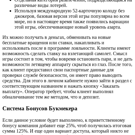
различные виды лотерей.
Используя международную 52-карточную колоду без
джокеров, базовая версия этой игры популярна во всем
мире, но в настоящее время также появились вариации
этой игры, обеспечивающие новый уровень азарта.
Их можно получать в деньгах, обменивать на новые
бесплатные вращения или ставки, накапливать и
использовать после в программе лояльности. Клиенты имеют
возможность сделать ставку на взлетающий самолет. Смысл
игры состоит в том, чтобы вовремя остановить пари, и не дать
возможности летящему аппарату скрыться из глаз. После того,
как клиент предоставил свои паспортные данные для
проверки службе безопасности, он имеет право выводить
средства. Для этого в личном кабинете нужно зайти в раздел с
соответствующим названием и нажать кнопку «Заказать
выплату». Оператор требует, чтобы клиент выполнял
обналичивание тем же методом, что и депозит.
Система Бонусов Букмекера
Если данное условие будет выполнено, к приветственному
бонусу компания добавит еще 25%, чтоб получилась итоговая
сумма 125%. И еще один вариант доступа, который никто не