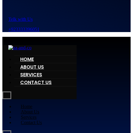
Telk with Us
+923333396051
HOME
ABOUT US
SERVICES
CONTACT US
Home
About Us
Services
Contact Us