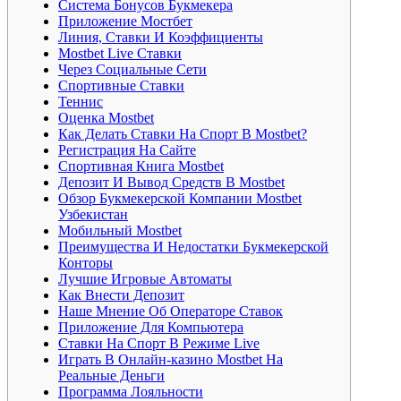
Система Бонусов Букмекера
Приложение Мостбет
Линия, Ставки И Коэффициенты
Mostbet Live Ставки
Через Социальные Сети
Спортивные Ставки
Теннис
Оценка Mostbet
Как Делать Ставки На Спорт В Mostbet?
Регистрация На Сайте
Спортивная Книга Mostbet
Депозит И Вывод Средств В Mostbet
Обзор Букмекерской Компании Mostbet
Узбекистан
Мобильный Mostbet
Преимущества И Недостатки Букмекерской
Конторы
Лучшие Игровые Автоматы
Как Внести Депозит
Наше Мнение Об Операторе Ставок
Приложение Для Компьютера
Ставки На Спорт В Режиме Live
Играть В Онлайн-казино Mostbet На
Реальные Деньги
Программа Лояльности