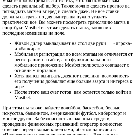
можете просматривать статистику, которая поможет вам
сделать правильный выбор. Также можно сделать прогноз на
пятнадцать матчей вперед и сделать джек. Не все ставки
должны сыграть, но для выигрыша нужно угадать
практически все. Вы можете посмотреть трансляцию матча в
спортбуке Mostbet и тут же сделать ставку, заключив
последние изменения на поле.
Живой дилер выкладывает на стол две руки — «игрока»
и «банкира».
Мобильная регистрация по всем этапам не отличается от
регистрации на сайте, а по функциональности
мобильное приложение Mostbet полностью совпадает с
основным порталом.
Хотя шансы выиграть джекпот невелики, возможность
его получения добавляет еще больше азарта и интереса к
игре.
После этого ваш счет готов, вам остается только войти в
Mostbet.
При этом вы также найдете волейбол, баскетбол, боевые
искусства, бадминтон, американский футбол, киберспорт и
многое другое. За безопасность вложенных средств,
проведение финансовых транзакций оператор полностью
отвечает перед своими клиентами, об этом написано в
«Положениях и условиях сотрудничества». Все данные