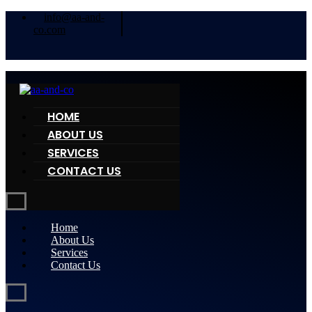
info@aa-and-
co.com
HOME
ABOUT US
SERVICES
CONTACT US
Home
About Us
Services
Contact Us