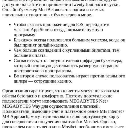
доступно на сайте и в приложении twenty-four часа в сутки.
Онлайн-букмекер MostBet является одним из самых
влиятельных спортивных букмекеров в мире.
Чтобы скачать приложение для IOS, перейдите в
магазин App Store и оттуда возьмите нужную
программу.
Блэкджек всегда пользовался большим успехом, когда он
был принят онлайн-казино.
Чем больше совпадений с купленными билетами, тем
больше выплата.
Согласитесь, это – внушительная цифра для букмекера,
который основную деятельность развернул в странах
постсоветского пространства.
Во втором случае пользователь играет против реального
дилера — сотрудника казино.
Организация гарантирует, что клиенты могут пользоваться
сайтом безопасно и комфортно. Поэтому португальские
пользователи могут использовать MEGABYTES Net /
MEGABYTES Way для осуществления платежей.
Пользователи, имеющие счет в платежном банке MB Internet /
MB Approach, могут использовать свою виртуальную карту
для совершения и получения платежей в Mostbet. Однако,
прежде чем сделать депозит в Mostbet, необходимо иметь счет