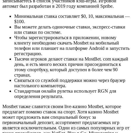
записываетесь в список участников кэш-игры. Игровой
автомат был разработан в 2019 году компанией Spribe.
Минимальная ставка составляет $0, 10, максимальная —
$100.
Вы можете делать одиночные ставки, экспресс-ставки
или ставки по системе.
Чтобы зарегистрироваться в приложении, новому
клиенту необходимо скачать Mostbet на мобильный
телефон или планшет на платформе Android и запустить
регистрацию.
Тысячи игроков делают ставки на MostBet. com каждый
день, и есть много веских причин присоединиться к
этому спортбуку, который доступен в более чем 90
странах.
Связаться со службой поддержки можно через браузер
настольного компьютера.
Стандартная онлайн рулетка использует RGN для
определения результата.
Mostbet также славится своим live-казино Mostbet, которое
предлагает помимо ставок на спорт. Хотя казино Mostbet
может предложить вам специальный бонус за
первоначальный депозит, ассортимент предлагаемых игр
является исключительным. Одни из самых популярных игр от