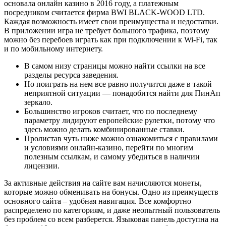
основала онлайн казино в 2016 году, а платежным
посредником считается фирма BWI BLACK-WOOD LTD.
Каждая возможность имеет свои преимущества и недостатки.
В приложении игра не требует большого трафика, поэтому
можно без перебоев играть как при подключении к Wi-Fi, так
и по мобильному интернету.
В самом низу страницы можно найти ссылки на все
разделы ресурса заведения.
Но поиграть на нем все равно получится даже в такой
неприятной ситуации — понадобится найти для ПинАп
зеркало.
Большинство игроков считает, что по последнему
параметру лидируют европейские рулетки, потому что
здесь можно делать комбинированные ставки.
Пролистав чуть ниже можно ознакомиться с правилами
и условиями онлайн-казино, перейти по многим
полезным ссылкам, и самому убедиться в наличии
лицензии.
За активные действия на сайте вам начисляются монеты,
которые можно обменивать на бонусы. Одно из преимуществ
основного сайта – удобная навигация. Все комфортно
распределено по категориям, и даже неопытный пользователь
без проблем со всем разберется. Языковая панель доступна на