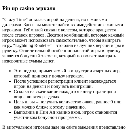
Pin up casino зеркало
“Crazy Time” осталась игрой на деньги, но с живыми
дилерами. Здесь вы можете найти взаимодействие с живыми
игроками. Геймплей связан с колесом, которое вращается
после ставок игроков. Десятки комбинаций, которые каждый
игрок может использовать самостоятельно, чтобы выиграть
игру. “Lightning Roulette” – это одна из лучших версий игры в
рулетку. Отличительной особенностью этой игры в рулетку
является бонусный элемент, который позволяет выиграть
невероятные суммы денег.
Это подход, применяемый в индустрии азартных игр,
который приносит пользу игрокам.
После успешной регистрации клиент наслаждаться
игрой на деньги и получать выигрыши.
Ссылка на скачивание находится внизу страницы и
видна во всех разделах.
Цель игры – получить количество очков, равное 9 или
как можно ближе к этому значению.
Выполнив в Пин Ап казино вход, игрок становится
участником бонусной программы.
В виртуальном игровом зале на сайте заведения представлено