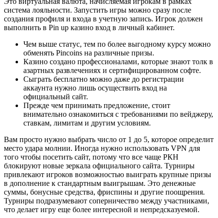
Это виртуальная валюта, начисляемая игрокам в рамках
система лояльности. Запустить игры можно сразу после
создания профиля и входа в учетную запись. Игрок должен
выполнить в Pin up казино вход в личный кабинет.
Чем выше статус, тем по более выгодному курсу можно
обменять Pincoins на различные призы.
Казино создано профессионалами, которые знают толк в
азартных развлечениях и сертифицированном софте.
Сыграть бесплатно можно даже до регистрации
аккаунта нужно лишь осуществить вход на
официальный сайт.
Прежде чем принимать предложение, стоит
внимательно ознакомиться с требованиями по вейджеру,
ставкам, лимитам и другим условиям.
Вам просто нужно выбрать число от 1 до 5, которое определит
место удара молнии. Иногда нужно использовать VPN для
того чтобы посетить сайт, потому что все чаще РКН
блокируют новые зеркала официального сайта. Турниры
привлекают игроков возможностью выиграть крупные призы
в дополнение к стандартным выигрышам. Это денежные
суммы, бонусные средства, фриспины и другие поощрения.
Турниры подразумевают соперничество между участниками,
что делает игру еще более интересной и непредсказуемой.