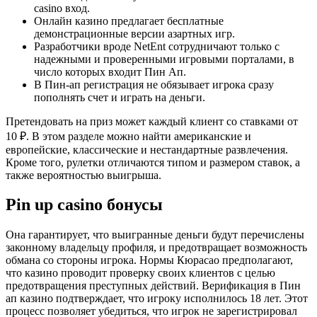
casino вход.
Онлайн казино предлагает бесплатные
демонстрационные версии азартных игр.
Разработчики вроде NetEnt сотрудничают только с
надежными и проверенными игровыми порталами, в
число которых входит Пин Ап.
В Пин-ап регистрация не обязывает игрока сразу
пополнять счет и играть на деньги.
Претендовать на приз может каждый клиент со ставками от
10 ₽. В этом разделе можно найти американские и
европейские, классические и нестандартные развлечения.
Кроме того, рулетки отличаются типом и размером ставок, а
также вероятностью выигрыша.
Pin up casino бонусы
Она гарантирует, что выигранные деньги будут перечислены
законному владельцу профиля, и предотвращает возможность
обмана со стороны игрока. Нормы Кюрасао предполагают,
что казино проводит проверку своих клиентов с целью
предотвращения преступных действий. Верификация в Пин
ап казино подтверждает, что игроку исполнилось 18 лет. Этот
процесс позволяет убедиться, что игрок не зарегистрировал