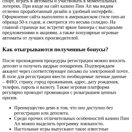
спорт, играть в автоматы и участвовать в моментальных
лотереях. При входе на сайт казино Пин Ап мы видим
отлично проработанный дизайн и удобный интерфейс.
Оформление сайта выполнено в американском стиле пин-ап
образца 50-х годов, и смотрится это весьма солидно. На
главной странице вас встретят яркие баннера с выгодными
предложениями и акциями, а также популярные игровые
автоматы от лучших производителей.
Как отыгрываются полученные бонусы?
После прохождения процедуры регистрации можно вносить
депозит и получать щедрые поощрения. Подтверждаем
аккаунт через соответствующее письмо по электронной почте.
В поле для регистрации ввести необходимые личные данные
– ФИО, страну, город проживания, адрес, дату рождения,
телефон, пароль и валюту. Также игровая платформа
регулярно проводит промоакции с розыгрышем ценных
призов.
Преимущество демо в том, что оно доступно без
регистрации или депозита.
Среди прочих отличительных особенностей казино Пин
Ап можно выделить программу лояльности.
Настольные игры выпускают такие известные