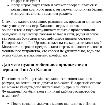
цифры или буквы.
Когда игрок будет готов и захочет посоревноваться за
розыгрыш крупного приза, он сможет пополнить баланс
и запустить слоты в платном режиме.
С тех пор казино постоянно развивается, предлагая клиентам
массу интересных игр. Каталог с играми постоянно
обновляется, а клуб сотрудничает только с проверенными
брендами. Клуб всегда работал только в сети, радуя игроков
выгодными бонусами и сертифицированными слотами.
История казино Pin Up показывает на то, как развивался клуб.
Множество игроков предпочитают играть на слотах со своего
мобильного устройства, что совсем не удивительно, ведь это
очень удобно и максимально комфортно.
Для чего нужно мобильное приложение и
зеркало Пин Ап Казино
Поясним, что Pin up casino зеркало – это копия главного
ресурса, выложенная на другом веб-сайте. В адресной строке
вы можете увидеть дополнительные цифры или буквы.
Функционал клуба и вход в личный кабинет остаются без
изменений.
После создания аккаунта можно выполнить в Пинап