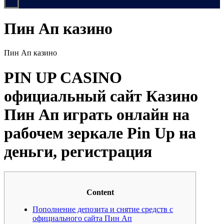
Пин Ап казино
Пин Ап казино ️
PIN UP CASINO
официальный сайт Казино
Пин Ап играть онлайн на
рабочем зеркале Pin Up на
деньги, регистрация
Content
Пополнение депозита и снятие средств с
официального сайта Пин Ап