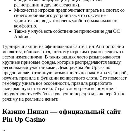
регистрации и другие сведения).
Множество игроков предпочитают играть на слотах со
своего мобильного устройства, что совсем не
удивительно, ведь это очень удобно и максимально
комфортно.
Также у клуба есть собственное приложение для ОС
Android.
Турниры и акции на официальном сайте Пин-Ап постоянно
меняются, обновляются, поэтому игрокам нужно следить за
всеми изменениями. В таких акциях часто разыгрываются
крупные призовые фонды, которые распределяются между
несколькими участниками. Демо-режим Pin Up casino
предоставляет отличную возможность познакомиться с игрой,
изучить правила и функции конкретного слота. Это помогает
гемблеру узнать все особенности, правила разработать
выигрышную стратегию. Игра в демо-режиме помогает
почувствовать себя более уверенно перед тем, как перейти к
режиму на реальные деньги.
Казино Пинап — официальный сайт
Pin Up Casino