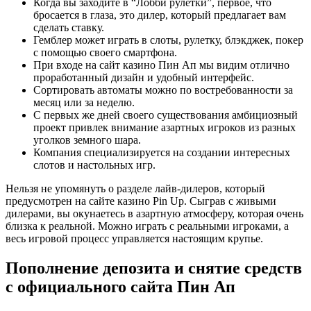
Когда вы заходите в “Лобби рулетки”, первое, что
бросается в глаза, это дилер, который предлагает вам
сделать ставку.
Гемблер может играть в слоты, рулетку, блэкджек, покер
с помощью своего смартфона.
При входе на сайт казино Пин Ап мы видим отлично
проработанный дизайн и удобный интерфейс.
Сортировать автоматы можно по востребованности за
месяц или за неделю.
С первых же дней своего существования амбициозный
проект привлек внимание азартных игроков из разных
уголков земного шара.
Компания специализируется на создании интересных
слотов и настольных игр.
Нельзя не упомянуть о разделе лайв-дилеров, который
предусмотрен на сайте казино Pin Up. Сыграв с живыми
дилерами, вы окунаетесь в азартную атмосферу, которая очень
близка к реальной. Можно играть с реальными игроками, а
весь игровой процесс управляется настоящим крупье.
Пополнение депозита и снятие средств
с официального сайта Пин Ап