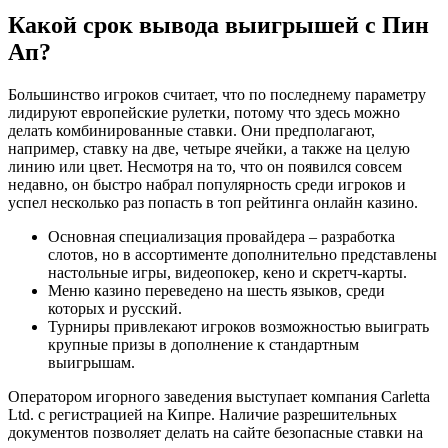
Какой срок вывода выигрышей с Пин
Ап?
Большинство игроков считает, что по последнему параметру
лидируют европейские рулетки, потому что здесь можно
делать комбинированные ставки. Они предполагают,
например, ставку на две, четыре ячейки, а также на целую
линию или цвет. Несмотря на то, что он появился совсем
недавно, он быстро набрал популярность среди игроков и
успел несколько раз попасть в топ рейтинга онлайн казино.
Основная специализация провайдера – разработка
слотов, но в ассортименте дополнительно представлены
настольные игры, видеопокер, кено и скретч-карты.
Меню казино переведено на шесть языков, среди
которых и русский.
Турниры привлекают игроков возможностью выиграть
крупные призы в дополнение к стандартным
выигрышам.
Оператором игорного заведения выступает компания Carletta
Ltd. с регистрацией на Кипре. Наличие разрешительных
документов позволяет делать на сайте безопасные ставки на