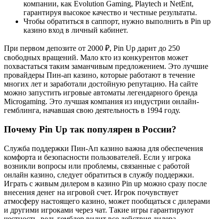
компании, как Evolution Gaming, Playtech и NetEnt,
гарантируя высокое качество и честные результаты.
Чтобы обратиться в саппорт, нужно выполнить в Pin up
казино вход в личный кабинет.
При первом депозите от 2000 ₽, Pin Up дарит до 250
свободных вращений. Мало кто из конкурентов может
похвастаться таким заманчивым предложением. Это лучшие
провайдеры Пин-ап казино, которые работают в течение
многих лет и заработали достойную репутацию. На сайте
можно запустить игровые автоматы легендарного бренда
Microgaming. Это лучшая компания из индустрии онлайн-
гемблинга, начавшая свою деятельность в 1994 году.
Почему Pin Up так популярен в России?
Служба поддержки Пин-Ап казино важна для обеспечения
комфорта и безопасности пользователей. Если у игрока
возникли вопросы или проблемы, связанные с работой
онлайн казино, следует обратиться в службу поддержки.
Играть с живым дилером в казино Pin up можно сразу после
внесения денег на игровой счет. Игрок почувствует
атмосферу настоящего казино, может пообщаться с дилерами
и другими игроками через чат. Такие игры гарантируют
честность, ведь гемблер видит все действия дилера.