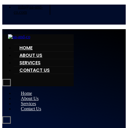
info@aa-and-
co.com
HOME
ABOUT US
SERVICES
CONTACT US
Home
About Us
Services
Contact Us