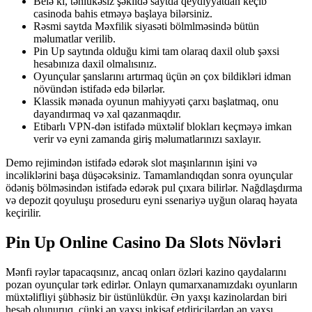
Belə ki, təhlükəsiz şəkildə saytda qeydiyyatdan keçib
casinoda bahis etməyə başlaya bilərsiniz.
Rəsmi saytda Məxfilik siyasəti bölmlməsində bütün
məlumatlar verilib.
Pin Up saytında olduğu kimi tam olaraq daxil olub şəxsi
hesabınıza daxil olmalısınız.
Oyunçular şanslarını artırmaq üçün ən çox bildikləri idman
növündən istifadə edə bilərlər.
Klassik mənada oyunun mahiyyəti çarxı başlatmaq, onu
dayandırmaq və xal qazanmaqdır.
Etibarlı VPN-dən istifadə müxtəlif blokları keçməyə imkan
verir və eyni zamanda giriş məlumatlarınızı saxlayır.
Demo rejimindən istifadə edərək slot maşınlarının işini və
incəliklərini başa düşəcəksiniz. Tamamlandıqdan sonra oyunçular
ödəniş bölməsindən istifadə edərək pul çıxara bilirlər. Nağdlaşdırma
və depozit qoyuluşu proseduru eyni ssenariyə uyğun olaraq həyata
keçirilir.
Pin Up Online Casino Da Slots Növləri
Mənfi rəylər tapacaqsınız, ancaq onları özləri kazino qaydalarını
pozan oyunçular tərk edirlər. Onlayn qumarxanamızdakı oyunların
müxtəlifliyi şübhəsiz bir üstünlükdür. Ən yaxşı kazinolardan biri
hesab olunuruq, çünki ən yaxşı inkişaf etdiricilərdən ən yaxşı