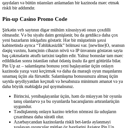
qaydaları və bütün nüansları anlamadan bir kazinoda mərc etmək
riskli bir addımdır.
Pin-up Casino Promo Code
Şirkətin veb saytının digər mühüm xüsusiyyəti onun çoxdilli
olmasıdır. Və bu siyahı daim genişlənir, bu da getdikcə daha çox
yeni bazarların inkişafını göstərir. Hər bir müştərinin şəxsi
kabinetində ayrıca “Təhlükəsizlik” bölməsi var. [newline]O, seansın
dəqiq vaxtını, həmçinin cihazın növü və IP ünvanını göstərən sayta
baş çəkmələrin ətraflı tarixini təqdim edir. Yalnız bonuslar tam mərc
edildikdən sonra istənilən rahat ödəniş üsulu ilə geri götürülə bilər.
Pin Up az – salamlaşma bonusu yeni başlayanlar üçün onlayn
kazinoda yaxşı vaxt keçirmək və daha da maraqlı oyun maşınlarını
sınamaq üçün əla fürsətdir. Salamlaşma bonusunuzu almaq üçün
saytda qeydiyyatdan keçməli və hesabınıza minimum əmanət və ya
daha böyük məbləğdə pul qoymalısınız.
Birincisi, yenibaşlayanlar üçün, həm də müəyyən bir oyunla
tanış olanlarvə ya bu oyunlarda bacarıqlarını artıranlarüçün
uygundur.
Təsdiqlənmiş onlayn kazino telefon nömrəsi ilə uduşların
çıxarılması daha sürətli olur.
Azərbaycandan kazinolarda riskli bet-lərdə əylənməyi
xoşlayan oyunçular mütləq öz bəxtlərini Aviator Pin Up