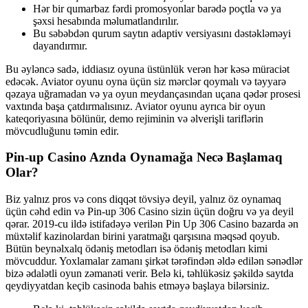
Hər bir qumarbaz fərdi promosyonlar barədə poçtla və ya
şəxsi hesabında məlumatlandırılır.
Bu səbəbdən qurum saytın adaptiv versiyasını dəstəkləməyi
dayandırmır.
Bu əyləncə sadə, iddiasız oyuna üstünlük verən hər kəsə müraciət
edəcək. Aviator oyunu oyna üçün siz mərclər qoymalı və təyyarə
qəzaya uğramadan və ya oyun meydançasından uçana qədər prosesi
vaxtında başa çatdırmalısınız. Aviator oyunu ayrıca bir oyun
kateqoriyasına bölünür, demo rejiminin və əlverişli tariflərin
mövcudluğunu təmin edir.
Pin-up Casino Aznda Oynamağa Necə Başlamaq
Olar?
Biz yalnız pros və cons diqqət tövsiyə deyil, yalnız öz oynamaq
üçün cəhd edin və Pin-up 306 Casino sizin üçün doğru və ya deyil
qərar. 2019-cu ildə istifadəyə verilən Pin Up 306 Casino bazarda ən
müxtəlif kazinolardan birini yaratmağı qarşısına məqsəd qoyub.
Bütün beynəlxalq ödəniş metodları isə ödəniş metodları kimi
mövcuddur. Yoxlamalar zamanı şirkət tərəfindən əldə edilən sənədlər
bizə ədalətli oyun zəmanəti verir. Belə ki, təhlükəsiz şəkildə saytda
qeydiyyatdan keçib casinoda bahis etməyə başlaya bilərsiniz.