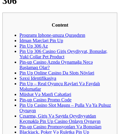
306
Content
Proqramı Iphone-unuza Quraşdırın
İdman Mərcləri Pin Up
Pin Up 306 Az
Pin Up 306 Casino Giriş Qeydiyyat, Bonuslar,
Yukl Collar Pet Product
Pin-up Casino Aznda Oynamağa Necə
Başlamaq Olar?
Pin Up Online Casino Da Slots Növləri
Şəxsi Identifikasiya
Pin Up – Real Oyunçu Rəyləri Və Faydalı
Məlumatlar
Müsbət Və Mənfi Cəhətləri
Pin-up Casino Promo Code
Pin Up Casino Slot Maşını – Pulla Və Ya Pulsuz
Oynayın
Çıxarma, Giriş Və Saytda Qeydiyyatdan
Keçməklə Pin Up Casino Onlayn Oynayın
Pin-up Casino Promosyonları Və Bonusları
Blackjack, Poker Və Ruletka Pin Up