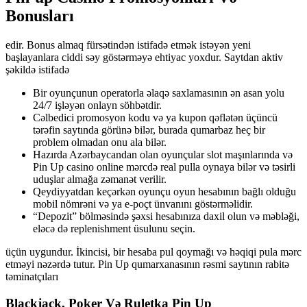
Bonusları
edir. Bonus almaq fürsətindən istifadə etmək istəyən yeni
başlayanlara ciddi səy göstərməyə ehtiyac yoxdur. Saytdan aktiv
şəkildə istifadə
Bir oyunçunun operatorla əlaqə saxlamasının ən asan yolu
24/7 işləyən onlayn söhbətdir.
Cəlbedici promosyon kodu və ya kupon qəflətən üçüncü
tərəfin saytında görünə bilər, burada qumarbaz heç bir
problem olmadan onu ala bilər.
Hazırda Azərbaycandan olan oyunçular slot maşınlarında və
Pin Up casino online mərcdə real pulla oynaya bilər və təsirli
uduşlar almağa zəmanət verilir.
Qeydiyyatdan keçərkən oyunçu oyun hesabının bağlı olduğu
mobil nömrəni və ya e-poçt ünvanını göstərməlidir.
“Depozit” bölməsində şəxsi hesabınıza daxil olun və məbləği,
eləcə də replenishment üsulunu seçin.
üçün uygundur. İkincisi, bir hesaba pul qoymağı və həqiqi pula mərc
etməyi nəzərdə tutur. Pin Up qumarxanasının rəsmi saytının rabitə
təminatçıları
Blackjack, Poker Və Ruletka Pin Up