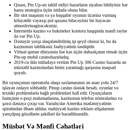
Qısası, Pin Up-un təklif etdiyi bazarların siyahısı bildiyiniz hər
hansı strategiya üçün istifadə oluna bilər.
Bir slot maşınını və ya başqabir oyunun üzərinə vurmaq
kifayətdir vəyaxşı pul qazana biləcəyiniz bir həyəcan
atmosferinəgirəcəksiniz.
İnternetdə kazino və bukmeker kontoru haqqında mənfi rəylər
də var Pin Up.
Dəstəyin yaxşı əlaqələndirilmiş işi qeyd olunur ki, bu da
kazinonun təhlükəsiz fəaliyyətinin təsdiqidir.
Virtual qumar dünyasını hər kəs üçün dahaəlçatan etmək üçün
Pin-up mobil casinohazırladıq.
2019-cu ildə istifadəyə verilən Pin Up 306 Casino bazarda ən
müxtəlif kazinolardan birini yaratmağı qarşısına məqsəd
qoyub.
Bir oyunçunun operatorla əlaqə saxlamasının ən asan yolu 24/7
işləyən onlayn söhbətdir. Pinup casino dəstək hesab, oyunlar və
texniki problemlərlə bağlı problemləri həll edir. Oyunçuların
həmçinin e-poçt məlumatlarına, kazinonun telefon nömrələrinə və
şəxsi dəstəyə çıxışı var. Yaradıcılar Amerika mədəniyyətinin
spiralından ilham aldılar, mahiyyəti kazino reklam afişalarının
yarıçılpaq gözəllərin şəkilləri ilə bəzədilməsidir.
Müsbət Və Mənfi Cəhətləri