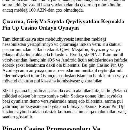
sonra udduğu vəsaiti hətta yoxlamadan da çıxarmaq mümkündür,
ancaq məbləğ 100 AZN-dən çox olmadıqda.
Çıxarma, Giriş Və Saytda Qeydiyyatdan Keçməklə
Pin Up Casino Onlayn Oynayın
Tam identifikasiya sizə məhdudiyyətsiz istənilən məbləği
hesabınızdan yerləşdirməyə və çıxarmağa imkan verir. Bu statusu
pasportunuzdan istifadə edərək Qiwi, Megafon, Svyaznoy və ya
Əlaqə ofislərində əldə edə bilərsiniz. Eynilə, siz PIN-UP-un mobil
versiyasından, həmçinin iOS və Android üçün tətbiqlərindən istifadə
edərək şəxsi hesabınıza daxil ola bilərsiniz. Bu gün Casino Pin Up
Azərbaycanın ən yaxşı qumar resurslarının müstəqil reytinqlərində
lider mövqeləri tutur Oyunçular uduşları istənilən bank kartına və ya
mövcud elektron pul kisəsinə komissiyasız çıxara bilər.
Siz ilk gələnə ilk xidmət əsasında cavab ala bilərsiniz, lakin gözləmə
müddəti adətən bir neçə saniyə çəkir. Sadəcə qonaq kimi saytdakı
bəzi oyunların demo versiyalarında məşq edə bilərsiniz, amma pul
yatırmaq funksiyasından faydalana bilməyəcəksiniz. Rəsmi Pin Up
kazino saytında adətən dəstək komandasının əlaqə məlumatları və iş
saatları göstərilir.
Pin-up Casino Promosyonları Və