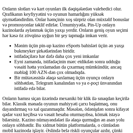
Onların slotları və kart oyunları ilk dəqiqələrdən valehedici olur.
Qrafikanın keyfiyyətini və oyunun hamarlığını yüksək
qiymətləndirdim. Onlar həmçinin xoş sürpriz olan müxtəlif bonuslar
və promosyonlar təklif edirlər. Ümumiyyətlə, Pin-Up onlayn
kazinolarda əylənmək üçün yaxşı yerdir. Onların geniş oyun seçimi
hər kəsə öz zövqünə uyğun bir şey tapmağa imkan verir.
Mənim üçün pin-up kazino eSports bahisləri üçün ən yaxşı
bukmeyker şirkətlərindən biridir.
istifadəçilərə hər dəfə daha çox yeni imkanlar
Eyni zamanda, istifadəçinin mərc etdikdən sonra udduğu
vəsaiti hətta yoxlamadan da çıxarmaq mümkündür, ancaq
məbləğ 100 AZN-dən çox olmadıqda.
Bir mütəxəssislə əlaqə saxlamaq üçün oyunçu onlayn
söhbətdən, Telegram kanalından və ya e-poçt ünvanından
istifadə edə bilər.
Onların hamısı siçan üzərində mexaniki bir klik ilə sınaqdan keçirilə
bilər. Klassik mənada oyunun mahiyyəti çarxı başlatmaq, onu
dayandırmaq və xal qazanmaqdır. Məsələn, ödənişdən sonra kifayət
qədər vaxt keçibsə və vəsait hesaba oturmayıbsa, kömək istəyə
bilərsiniz. Kazino nümayəndələri ilə əlaqə qurmağın ən asan yolu
onlayn söhbətdir. Bu xidmət bütün platformalarda, o cümlədən
mobil kazinoda işləyir. Əslində belə riskli oyunçular azdır, çünki