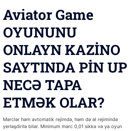
Aviator Game
OYUNUNU
ONLAYN KAZİNO
SAYTINDA PİN UP
NECƏ TAPA
ETMƏK OLAR?
Mərclər həm avtomatik rejimdə, həm də əl rejimində
yerləşdirilə bilər. Minimum mərc 0,01 sikkə və ya oyun