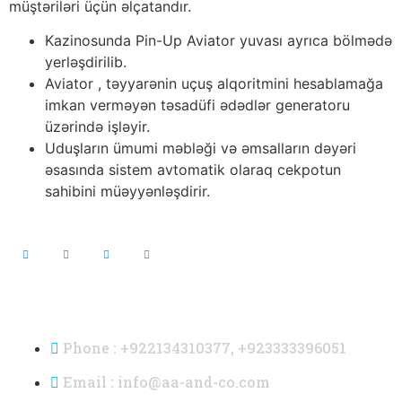
müştəriləri üçün əlçatandır.
Kazinosunda Pin-Up Aviator yuvası ayrıca bölmədə
yerləşdirilib.
Aviator , təyyarənin uçuş alqoritmini hesablamağa
imkan verməyən təsadüfi ədədlər generatoru
üzərində işləyir.
Uduşların ümumi məbləği və əmsalların dəyəri
əsasında sistem avtomatik olaraq cekpotun
sahibini müəyyənləşdirir.
Contact Info
Phone : +922134310377, +923333396051
Email : info@aa-and-co.com