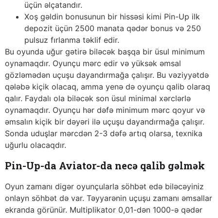
üçün əlçatandır.
Xoş gəldin bonusunun bir hissəsi kimi Pin-Up ilk
depozit üçün 2500 manata qədər bonus və 250
pulsuz fırlanma təklif edir.
Bu oyunda uğur gətirə biləcək başqa bir üsul minimum
oynamaqdır. Oyunçu mərc edir və yüksək əmsal
gözləmədən uçuşu dayandırmağa çalışır. Bu vəziyyətdə
qələbə kiçik olacaq, amma yenə də oyunçu qalib olaraq
qalır. Faydalı ola biləcək son üsul minimal xərclərlə
oynamaqdır. Oyunçu hər dəfə minimum mərc qoyur və
əmsalın kiçik bir dəyəri ilə uçuşu dayandırmağa çalışır.
Sonda uduşlar mərcdən 2-3 dəfə artıq olarsa, texnika
uğurlu olacaqdır.
Pin-Up-da Aviator-da necə qalib gəlmək
Oyun zamanı digər oyunçularla söhbət edə biləcəyiniz
onlayn söhbət də var. Təyyarənin uçuşu zamanı əmsallar
ekranda görünür. Multiplikator 0,01-dən 1000-ə qədər