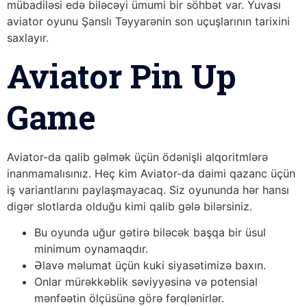
mübadiləsi edə biləcəyi ümumi bir söhbət var. Yuvası
aviator oyunu Şanslı Təyyarənin son uçuşlarının tarixini
saxlayır.
Aviator Pin Up
Game
Aviator-da qalib gəlmək üçün ödənişli alqoritmlərə
inanmamalısınız. Heç kim Aviator-da daimi qazanc üçün
iş variantlarını paylaşmayacaq. Siz oyununda hər hansı
digər slotlarda olduğu kimi qalib gələ bilərsiniz.
Bu oyunda uğur gətirə biləcək başqa bir üsul
minimum oynamaqdır.
Əlavə məlumat üçün kuki siyasətimizə baxın.
Onlar mürəkkəblik səviyyəsinə və potensial
mənfəətin ölçüsünə görə fərqlənirlər.