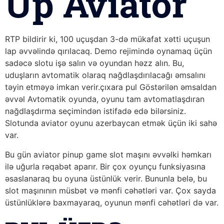
Up Aviator
RTP bildirir ki, 100 uçuşdan 3-də mükafat xətti uçuşun
lap əvvəlində qırılacaq. Demo rejimində oynamaq üçün
sadəcə slotu işə salın və oyundan həzz alın. Bu,
uduşların avtomatik olaraq nağdlaşdırılacağı əmsalını
təyin etməyə imkan verir.çıxara pul Göstərilən əmsaldan
əvvəl Avtomatik oyunda, oyunu tam avtomatlaşdıran
nağdlaşdırma seçimindən istifadə edə bilərsiniz.
Slotunda aviator oyunu azerbaycan etmək üçün iki sahə
var.
Bu gün aviator pinup game slot maşını əvvəlki həmkarı
ilə uğurla rəqabət aparır. Bir çox oyunçu funksiyasına
əsaslanaraq bu oyuna üstünlük verir. Bununla belə, bu
slot maşınının müsbət və mənfi cəhətləri var. Çox sayda
üstünlüklərə baxmayaraq, oyunun mənfi cəhətləri də var.