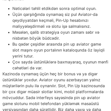
Nəticələri təhlil etdikdən sonra optimal oyun.
Üçün qarşılığında oynamaq siz pul Aviator-da
qeydiyyatdan keçməli, Pin-Up hesabınızı
maliyyələşdirməli və slotu işə salmalısınız.
Məsələn, qalib strategiya oyun zamanı səbr və
nisbətən böyük büdcədir.
Bu qədər çeşidlər arasında pin up aviator game
slot maşını oyun portalının kataloqunda öz layiqli
yerini tutur.
Çox sayda üstünlüklərə baxmayaraq, oyunun mənfi
cəhətləri də var.
Kazinoda oynamaq üçün heç bir bonus və ya digər
üstünlüklər yoxdur. Aviator oyunu azerbaycan yalnız
müştərilərin pulu ilə oynanılır. Slot, Pin Up kazinosunda
bir çox digər müasir slotlar kimi, mobil platformalarda
mövcuddur. Sadə interfeys sayəsində pin up aviator
game slotunu mobil telefondan yükləmək masaüstü
versiyasından daha sürətlidir. Biz daha yaxşı və daha