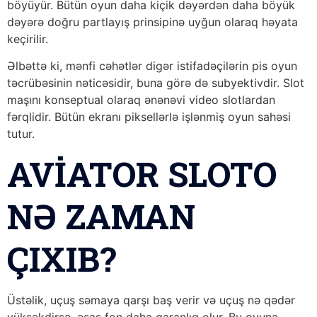
böyüyür. Bütün oyun daha kiçik dəyərdən daha böyük
dəyərə doğru partlayış prinsipinə uyğun olaraq həyata
keçirilir.
Əlbəttə ki, mənfi cəhətlər digər istifadəçilərin pis oyun
təcrübəsinin nəticəsidir, buna görə də subyektivdir. Slot
maşını konseptual olaraq ənənəvi video slotlardan
fərqlidir. Bütün ekranı piksellərlə işlənmiş oyun sahəsi
tutur.
AVİATOR SLOTO
NƏ ZAMAN
ÇIXIB?
Üstəlik, uçuş səmaya qarşı baş verir və uçuş nə qədər
yüksəkdirsə, əsas fon daha qaranlıq olur. Bu oyuna