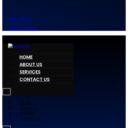
Telk with Us
+923333396051
HOME
ABOUT US
SERVICES
CONTACT US
Home
About Us
Services
Contact Us