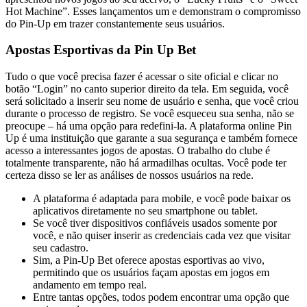
Hot Machine”. Esses lançamentos um e demonstram o compromisso
do Pin-Up em trazer constantemente seus usuários.
Apostas Esportivas da Pin Up Bet
Tudo o que você precisa fazer é acessar o site oficial e clicar no
botão “Login” no canto superior direito da tela. Em seguida, você
será solicitado a inserir seu nome de usuário e senha, que você criou
durante o processo de registro. Se você esqueceu sua senha, não se
preocupe – há uma opção para redefini-la. A plataforma online Pin
Up é uma instituição que garante a sua segurança e também fornece
acesso a interessantes jogos de apostas. O trabalho do clube é
totalmente transparente, não há armadilhas ocultas. Você pode ter
certeza disso se ler as análises de nossos usuários na rede.
A plataforma é adaptada para mobile, e você pode baixar os
aplicativos diretamente no seu smartphone ou tablet.
Se você tiver dispositivos confiáveis usados somente por
você, e não quiser inserir as credenciais cada vez que visitar
seu cadastro.
Sim, a Pin-Up Bet oferece apostas esportivas ao vivo,
permitindo que os usuários façam apostas em jogos em
andamento em tempo real.
Entre tantas opções, todos podem encontrar uma opção que