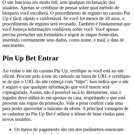
O site funciona em modo full, sem qualquer reclamação dos
usuários. Apenas se certifique de pensar sobre qual método de
bloqueio você escolherá. O procedimento de registro no cassino Pin
Up é fácil, rápido e confortável. Se você for menor de 18 anos, o
procedimento de registro será recusado. Também é fundamental que
você forneça informações confiáveis ​​sobre você. Você apenas
precisa preencher um formulário e seguir as etapas fornecidas,
inserindo corretamente seus dados, como nome, e mail, e data de
nascimento.
Pin Up Bet Entrar
Ao visitar o site do cassino Pin Up, verifique se você está no site
oficial. Procure pelo ícone do cadeado na barra de URL e certifique-
se de que o URL do site começa com “https”. Isso indica que o site
é seguro e que qualquer informação que você inserir será
criptografada. Assim, não é possível sacá-lo diretamente, mas o
jogador deve utilizá-lo em apostas na casa, respeitando o que está
presente nas regras da promoção. Vale a pena conferir cada uma
para poder aproveitar o máximo da oferta. A principal vantagem de
se cadastrar na Pin Up Bet é utilizar o bônus de boas vindas para
novos usuários.
Os meios de pagamento são um dos parâmetros essenciais