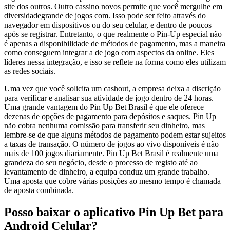
site dos outros. Outro cassino novos permite que você mergulhe em
diversidadegrande de jogos com. Isso pode ser feito através do
navegador em dispositivos ou do seu celular, e dentro de poucos
após se registrar. Entretanto, o que realmente o Pin-Up especial não
é apenas a disponibilidade de métodos de pagamento, mas a maneira
como conseguem integrar a de jogo com aspectos da online. Eles
líderes nessa integração, e isso se reflete na forma como eles utilizam
as redes sociais.
Uma vez que você solicita um cashout, a empresa deixa a discrição
para verificar e analisar sua atividade de jogo dentro de 24 horas.
Uma grande vantagem do Pin Up Bet Brasil é que ele oferece
dezenas de opções de pagamento para depósitos e saques. Pin Up
não cobra nenhuma comissão para transferir seu dinheiro, mas
lembre-se de que alguns métodos de pagamento podem estar sujeitos
a taxas de transação. O número de jogos ao vivo disponíveis é não
mais de 100 jogos diariamente. Pin Up Bet Brasil é realmente uma
grandeza do seu negócio, desde o processo de registo até ao
levantamento de dinheiro, a equipa conduz um grande trabalho.
Uma aposta que cobre várias posições ao mesmo tempo é chamada
de aposta combinada.
Posso baixar o aplicativo Pin Up Bet para
Android Celular?