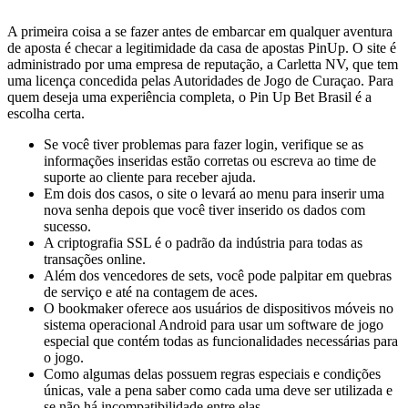
A primeira coisa a se fazer antes de embarcar em qualquer aventura
de aposta é checar a legitimidade da casa de apostas PinUp. O site é
administrado por uma empresa de reputação, a Carletta NV, que tem
uma licença concedida pelas Autoridades de Jogo de Curaçao. Para
quem deseja uma experiência completa, o Pin Up Bet Brasil é a
escolha certa.
Se você tiver problemas para fazer login, verifique se as
informações inseridas estão corretas ou escreva ao time de
suporte ao cliente para receber ajuda.
Em dois dos casos, o site o levará ao menu para inserir uma
nova senha depois que você tiver inserido os dados com
sucesso.
A criptografia SSL é o padrão da indústria para todas as
transações online.
Além dos vencedores de sets, você pode palpitar em quebras
de serviço e até na contagem de aces.
O bookmaker oferece aos usuários de dispositivos móveis no
sistema operacional Android para usar um software de jogo
especial que contém todas as funcionalidades necessárias para
o jogo.
Como algumas delas possuem regras especiais e condições
únicas, vale a pena saber como cada uma deve ser utilizada e
se não há incompatibilidade entre elas.