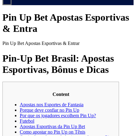
Pin Up Bet Apostas Esportivas
& Entra
Pin Up Bet Apostas Esportivas & Entrar
Pin-Up Bet Brasil: Apostas
Esportivas, Bônus e Dicas
Content
Apostas nos Esportes de Fantasia
Porque deve confiar no Pin Up
Por que os jogadores escolhem Pin Up?
Futebol
Apostas Esportivas da Pin Up Bet
Como apostar no Pin Up on Tênis