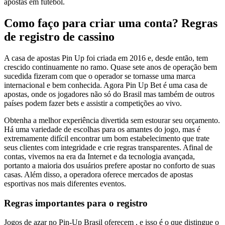
apostas em futebol.
Como faço para criar uma conta? Regras
de registro de cassino
A casa de apostas Pin Up foi criada em 2016 e, desde então, tem
crescido continuamente no ramo. Quase sete anos de operação bem
sucedida fizeram com que o operador se tornasse uma marca
internacional e bem conhecida. Agora Pin Up Bet é uma casa de
apostas, onde os jogadores não só do Brasil mas também de outros
países podem fazer bets e assistir a competições ao vivo.
Obtenha a melhor experiência divertida sem estourar seu orçamento.
Há uma variedade de escolhas para os amantes do jogo, mas é
extremamente difícil encontrar um bom estabelecimento que trate
seus clientes com integridade e crie regras transparentes. Afinal de
contas, vivemos na era da Internet e da tecnologia avançada,
portanto a maioria dos usuários prefere apostar no conforto de suas
casas. Além disso, a operadora oferece mercados de apostas
esportivas nos mais diferentes eventos.
Regras importantes para o registro
Jogos de azar no Pin-Up Brasil oferecem , e isso é o que distingue o