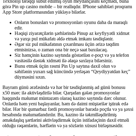
Texnoloji tərəqqi sübut edilmiş oyun meydançasını keçmədi, buna
görə Pin up casino mobile – bir reallıqdır. IPhone sahibləri proqramı
App Store platformasından yükləyə bilərlər.
Onların bonusları və promosyonları oyunu daha da maraqlı
edir.
Həqiqi ziyarətçilərin şərhlərində Pinup az keyfiyyətli xidmət
və yaxşı pul mükafatı əldə etmək imkanı təsdiqlənir.
Əgər siz pul mükafatının çıxarılması üçün ərizə təqdim
etmisinizsə, o zaman ona bir neçə saat baxılacaq.
Siz həmçinin kazino saytında göstərilən e-poçt və ya telefon
vasitəsilə dəstək xidməti ilə əlaqə saxlaya bilərsiniz.
Bunu etmək üçün rəsmi Pin Up saytına daxil olun və
səhifənin yuxarı sağ küncündə yerləşən “Qeydiyyatdan keç”
düyməsini sıxın.
Bayram günü ərəfəsində və hər bir təsdiqlənmiş ad günü bonusu
x50 mərc ilə aktivləşdirilə bilər. Qarşıdan gələn promosyonlar
haqqında məlumat müntəzəm olaraq kazino saytında dərc olunur.
Onlarda həm yeni başlayanlar, həm də daimi müştərilər iştirak edə
bilər. Hər bir qumarbaz fərdi promosyonlar barədə poçtla və ya şəxsi
hesabında məlumatlandırılır. Bu, kazino ilə təkmilləşdirilmiş
əməkdaşlıq şərtlərini aktivləşdirmək üçün istifadəçinin daxil etməli
olduğu rəqəmlərin, hərflərin və ya sözlərin xüsusi birləşməsidir.