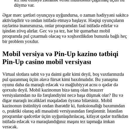
düymə var.
Əgər mərc şərtləri oyunçuya uyğundursa, o zaman hədiyyəni sakitcə
aktivləşdirir və ondan istifadə etməyə başlayır. Həqiqi oyunçuların
rəylərinə inanırsınızsa, onlar proqramdan fəal istifadə edirlər və
işindən zövq alırlar. Gec və ya tez, hər bir qumarbaz mobil
proqramda pul çıxarmalı olacaq və xoşbəxtlikdən bununla bağlı heç
bir problem yoxdur.
Mobil versiya və Pin-Up kazino tətbiqi
Pin-Up casino mobil versiyası
Virtual slotlara sabit və ya daimi gəlir kimi deyil, boş vaxtlarınızda
pul qazanmaq üçün əlavə fürsət kimi baxılmalıdır. Bu yanaşma
oyunu daha da maraqlı edəcək və məğlubiyyət acısı o qədər də
qorxulu deyil. Mobil kazinonun bizə tanış olan brauzer
versiyalarından nə ilə fərqləndiyini necə başa düşmək olar? Bu və
digər maraqlı incəlikləri məqalədən öyrənə bilərsiniz. Mobil
kazinonun üstünlüyü ondan ibarətdir ki, funksionallığı baxımından
o, praktiki olaraq adi masaüstü versiyasından fərqlənmir. İstənilən
proqramlar qadcetlər üçün uyğunlaşdırılacaq, kifayət qədər trafikdən
istifadə edəcək və maraqlandığınız maşını tez tapmağa imkan
verəcək.