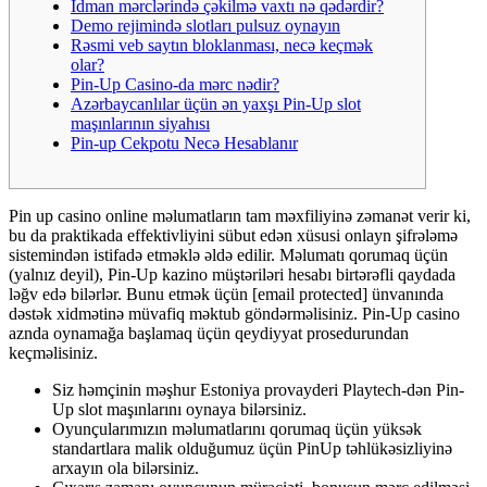
İdman mərclərində çəkilmə vaxtı nə qədərdir?
Demo rejimində slotları pulsuz oynayın
Rəsmi veb saytın bloklanması, necə keçmək
olar?
Pin-Up Casino-da mərc nədir?
Azərbaycanlılar üçün ən yaxşı Pin-Up slot
maşınlarının siyahısı
Pin-up Cekpotu Necə Hesablanır
Pin up casino online məlumatların tam məxfiliyinə zəmanət verir ki,
bu da praktikada effektivliyini sübut edən xüsusi onlayn şifrələmə
sistemindən istifadə etməklə əldə edilir. Məlumatı qorumaq üçün
(yalnız deyil), Pin-Up kazino müştəriləri hesabı birtərəfli qaydada
ləğv edə bilərlər. Bunu etmək üçün [email protected] ünvanında
dəstək xidmətinə müvafiq məktub göndərməlisiniz. Pin-Up casino
aznda oynamağa başlamaq üçün qeydiyyat prosedurundan
keçməlisiniz.
Siz həmçinin məşhur Estoniya provayderi Playtech-dən Pin-
Up slot maşınlarını oynaya bilərsiniz.
Oyunçularımızın məlumatlarını qorumaq üçün yüksək
standartlara malik olduğumuz üçün PinUp təhlükəsizliyinə
arxayın ola bilərsiniz.