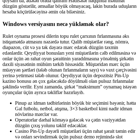
qoysam da, adətən orada qalıram Hadisələr haqqında məlumat
düzgün göstərilir, əmsallar böyük olmayacaq, lakin burada uduşların
hesaba köçürüləcəyinə əmin ola bilərsiniz.
Windows versiyasını necə yükləmək olar?
Rulet oynama prosesi dilerin topu rulet çarxının fırlanmasına əks
istiqamətdə atmasını nəzərdə tutur. Qalib müştərilər rəng, nömrə,
diapazon, cüt və ya tək dəyərə mərc edərək düzgün təxmin
edənlərdir. Qeydiyyat bonusları yeni müştərilərin cəlb edilməsinə və
onlar üçün ən rahat oyun şəraitinin yaradılmasına yönəlmiş şirkətin
daxili siyasətinin mühüm tərkib hissəsidir. Müştəridən mərc üçün
müəyyən şərtləri (tələb olunan fırlanmaların sayı) və vaxt çərçivəsini
yerinə yetirməsi tələb olunur. Qeydiyyat üçün depozitsiz Pin-Up
kazino bonusu ən çox gələcəkdə döyülməli olan pulsuz fırlanmalar
şəklində verilir. Eyni zamanda, şirkət “maksimum” oynamaq istəyən
oyunçular üçün ayrıca təkliflər hazırlayıb.
Pinup az idman tədbirlərinin böyük bir seçimini bəyənir, hətta
Gal futbolu, netbol, ​​atışma, 3×3 basketbol kimi nadir idman
növlərinə mərclər var.
Operatorlar dərhal köməyə gələcək və çətin vəziyyətdən
düzgün çıxış yolunu təklif edəcəklər.
Casino Pin-Up dəyərli müştəriləri üçün rahat şərait təmin edir
və onları sevindirmək üçün pulsuz demo rejimində slot