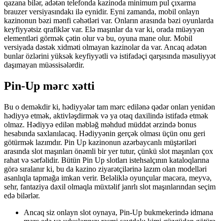
qazana bilər, adətən telefonda kazinoda minimum pul çıxarma
brauzer versiyasındakı ilə eynidir. Eyni zamanda, mobil onlayn
kazinonun bəzi mənfi cəhətləri var. Onların arasında bəzi oyunlarda
keyfiyyətsiz qrafiklər var. Elə maşınlar da var ki, orada müəyyən
elementləri görmək çətin olur və bu, oyuna mane olur. Mobil
versiyada dəstək xidməti olmayan kazinolar da var. Ancaq adətən
bunlar özlərini yüksək keyfiyyətli və istifadəçi qarşısında məsuliyyət
daşımayan müəssisələrdir.
Pin-Up mərc xətti
Bu o deməkdir ki, hədiyyələr tam mərc edilənə qədər onları yenidən
hədiyyə etmək, aktivləşdirmək və ya otaq daxilində istifadə etmək
olmaz. Hədiyyə edilən məbləğ məhdud müddət ərzində bonus
hesabında saxlanılacaq. Hədiyyənin gerçək olması üçün onu geri
götürmək lazımdır. Pin Up kazinonun azərbaycanlı müştəriləri
arasında slot maşınları önəmli bir yer tutur, çünkü slot maşınları çox
rahat və sərfəlidir. Bütün Pin Up slotları istehsalçının kataloqlarına
görə sıralanır ki, bu da kazino ziyarətçilərinə lazım olan modelləri
asanlıqla tapmağa imkan verir. Beləliklə oyunçular macəra, meyvə,
sehr, fantaziya daxil olmaqla müxtəlif janrlı slot maşınlarından seçim
edə bilərlər.
Ancaq siz onlayn slot oynaya, Pin-Up bukmekerində idmana