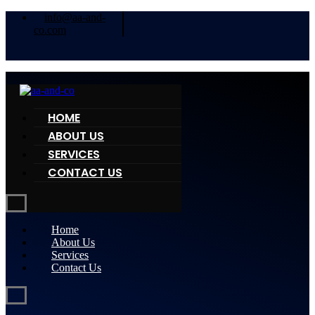
info@aa-and-
co.com
HOME
ABOUT US
SERVICES
CONTACT US
Home
About Us
Services
Contact Us