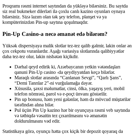
Proqramı rəsmi internet saytından da yükləyə bilərsiniz. Bu saytda
siz real bukmeker dilerləri ilə çoxlu canlı kazino oyunları oynaya
bilərsiniz. Sizə lazım olan tək şey telefon, planşet və ya
kompüterinizdən Pin-up saytına qoşulmaqdır.
Pin-Up Casino-a necə əmanət edə bilərəm?
Yüksək dispersiyaya malik slotlar tez-tez qalib gəlmir, lakin onlar ən
çox cekpotu vuranlardır. Aşağı variasiya slotlarında qalibiyyətlər
daha tez-tez olur, lakin nisbətən kiçikdir.
Dərhal qeyd edirik ki, Azərbaycanın yetkin vətəndaşları
qanuni Pin-Up casino -da qeydiyyatdan keçə bilərlər.
Maraqlı slotlar arasında “Canlanan Sevgi”, “Qarlı Şans”,
“Demi Tanrılar 2”-ni vurğulamağa dəyər.
Xüsusilə, şəxsi məlumatlar, cinsi, ölkə, yaşayış yeri, mobil
telefon nömrəsi, parol və e-poçt ünvanı göstərilir.
Pin up bonusu, həm yeni gələnlər, həm də mövcud müştərilər
tərəfindən alına bilər.
Pul üçün Pin Up kazino hər bir oyunçuya rəsmi veb saytında
və tətbiqdə vəsaitin tez çıxarılmasını və əmanətin
doldurulmasını vəd edir.
Statistikaya görə, oyunçu hətta çox kiçik bir depozit qoyaraq da