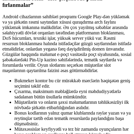
fırlanmalar”
Android cihazlarının sahibləri proqramı Google Play-dən yükləmək
və ya şirkətin rəsmi saytından xüsusi quraşdırma arch faylını
yükləmək imkanına malikdirlər. Ən çox yayılmış səbəblər arasında
səlahiyyətli dövlət orqanları tərəfindən platformanın bloklanması,
DoS hücumları, texniki işlər, yüksək server yükü var. Rəsmi
resursun bloklanması halında istifadəçilər güzgü saytlarından istifadə
etməlidirlər, onlardan yeganə fərq dəyişdirilmiş domen ünvanıdır.
Güzgülər haqqında məlumat e-poçt vasitəsilə poçt siyahısında, sosial
şəbəkələrdəki Pin-Up kazino səhifələrində, tematik saytlarda və
forumlarda verilir. Oyun slotlarını seçərkən müştərilər slot
maşınlarının qaytarılma faizini əsas götürməlidirlər.
Bukmeker kontor bu cür mürəkkəb mərclərin həqiqətən geniş
seçimini təklif edir.
Çıxarma, maksimum məbləğlərdə eyni məhdudiyyətlərlə
sadalanan bütün üsullarla mümkündür.
Müştərilərin və onların şəxsi məlumatlarının təhlükəsizliyi ilk
növbədə şirkətin etibarlılığından asılıdır.
Bonus kodlarının yalnız qumar klublarında rəylər yazan və ya
reytinqlər tərtib edən tematik resurslarda paylandığını başa
düşməlisiniz.
Mütəxəssislər keyfiyyətli və tez bir zamanda oyunçuların hər