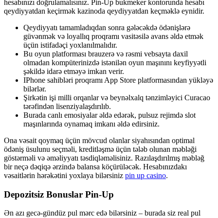
hesabınızı doğrulamalısınız. Pin-Up bukmeker kontorunda hesabı
qeydiyyatdan keçirmək kazinoda qeydiyyatdan keçməklə eynidir.
Qeydiyyatı tamamladıqdan sonra gələcəkdə ödənişlərə
güvənmək və loyallıq proqramı vasitəsilə avans əldə etmək
üçün istifadəçi yoxlanılmalıdır.
Bu oyun platforması brauzerə və rəsmi vebsayta daxil
olmadan kompüterinizdə istənilən oyun maşınını keyfiyyətli
şəkildə idarə etməyə imkan verir.
IPhone sahibləri proqramı App Store platformasından yükləyə
bilərlər.
Şirkətin işi milli orqanlar və beynəlxalq tənzimləyici Curacao
tərəfindən lisenziyalaşdırılıb.
Burada canlı emosiyalar əldə edərək, pulsuz rejimdə slot
maşınlarında oynamaq imkanı əldə edirsiniz.
Ona vəsait qoymaq üçün mövcud olanlar siyahısından optimal
ödəniş üsulunu seçməli, kreditləşmə üçün tələb olunan məbləği
göstərməli və əməliyyatı təsdiqləməlisiniz. Razılaşdırılmış məbləğ
bir neçə dəqiqə ərzində balansa köçürüləcək. Hesabınızdakı
vəsaitlərin hərəkətini yoxlaya bilərsiniz
pin up casino
.
Depozitsiz Bonuslar Pin-Up
Ən azı gecə-gündüz pul mərc edə bilərsiniz – burada siz real pul