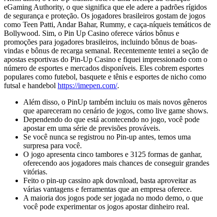
eGaming Authority, o que significa que ele adere a padrões rígidos
de segurança e proteção. Os jogadores brasileiros gostam de jogos
como Teen Patti, Andar Bahar, Rummy, e caça-níqueis temáticos de
Bollywood. Sim, o Pin Up Casino oferece vários bônus e
promoções para jogadores brasileiros, incluindo bônus de boas-
vindas e bônus de recarga semanal. Recentemente tentei a seção de
apostas esportivas do Pin-Up Casino e fiquei impressionado com o
número de esportes e mercados disponíveis. Eles cobrem esportes
populares como futebol, basquete e tênis e esportes de nicho como
futsal e handebol
https://imepen.com/
.
Além disso, o PinUp também incluiu os mais novos gêneros
que apareceram no cenário de jogos, como live game shows.
Dependendo do que está acontecendo no jogo, você pode
apostar em uma série de previsões prováveis.
Se você nunca se registrou no Pin-up antes, temos uma
surpresa para você.
O jogo apresenta cinco tambores e 3125 formas de ganhar,
oferecendo aos jogadores mais chances de conseguir grandes
vitórias.
Feito o pin-up cassino apk download, basta aproveitar as
várias vantagens e ferramentas que an empresa oferece.
A maioria dos jogos pode ser jogada no modo demo, o que
você pode experimentar os jogos apostar dinheiro real.