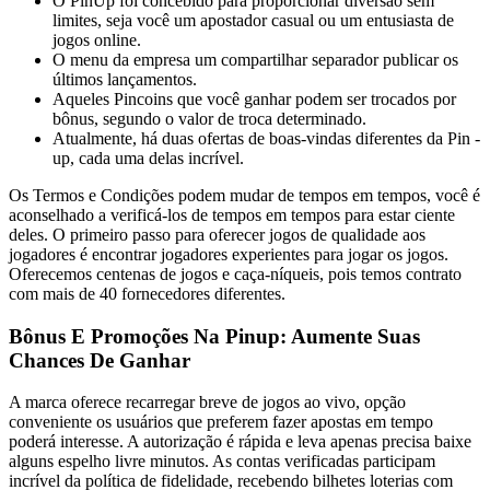
O PinUp foi concebido para proporcionar diversão sem
limites, seja você um apostador casual ou um entusiasta de
jogos online.
O menu da empresa um compartilhar separador publicar os
últimos lançamentos.
Aqueles Pincoins que você ganhar podem ser trocados por
bônus, segundo o valor de troca determinado.
Atualmente, há duas ofertas de boas-vindas diferentes da Pin -
up, cada uma delas incrível.
Os Termos e Condições podem mudar de tempos em tempos, você é
aconselhado a verificá-los de tempos em tempos para estar ciente
deles. O primeiro passo para oferecer jogos de qualidade aos
jogadores é encontrar jogadores experientes para jogar os jogos.
Oferecemos centenas de jogos e caça-níqueis, pois temos contrato
com mais de 40 fornecedores diferentes.
Bônus E Promoções Na Pinup: Aumente Suas
Chances De Ganhar
A marca oferece recarregar breve de jogos ao vivo, opção
conveniente os usuários que preferem fazer apostas em tempo
poderá interesse. A autorização é rápida e leva apenas precisa baixe
alguns espelho livre minutos. As contas verificadas participam
incrível da política de fidelidade, recebendo bilhetes loterias com