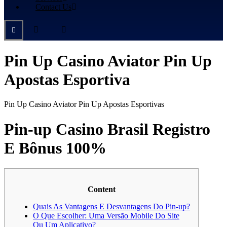
Contact Us
Pin Up Casino Aviator Pin Up
Apostas Esportiva
Pin Up Casino Aviator Pin Up Apostas Esportivas
Pin-up Casino Brasil Registro
E Bônus 100%
Content
Quais As Vantagens E Desvantagens Do Pin-up?
O Que Escolher: Uma Versão Mobile Do Site
Ou Um Aplicativo?