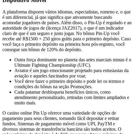
Dispositivo Móvel
A plataforma dispoem vários idiomas, especialistas, romeno e, o que
é um diferencial, já que significa que ativamente buscando
acomodar jogadores de países. Além disso, o Pin-Up é regulado e an
autoridade de jogos de (licença JAZ2017), o que é um indicador
claro de que é um seguro e justo jogar. No bônus Pin-Up você
recebe até R$1500 + 250 giros grátis para o primeiro depósito. Caso
você faça o primeiro depósito na primeira hora pós-registro, você
consegue um bônus de 120% do depósito.
Outra força dominante no planeta das artes marciais mistas é o
Ultimate Fighting Championship (UFC).
Aviator é um jogo emocionante projetado para entusiastas da
aviação e aqueles fascinados por voar.
Você deve fazer o primeiro depósito e pode ler os termos e
condições do bônus na seção Promoções.
Cada patamar desbloqueia benefícios únicos, como
atendimento personalizado, retiradas com limites ampliados e
muito mais.
O casino online Pin Up oferece uma variedade de opções de
pagamento para seus clientes, tornando fácil depositar e retirar
fundos. Sistemas de pagamento móvel como UPI, PayTM e
diversos sistemas de transferência bancária são todos aceitos. O