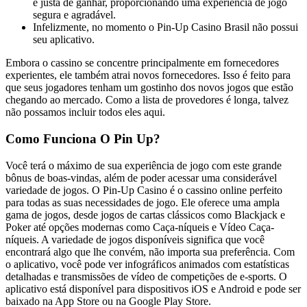
e justa de ganhar, proporcionando uma experiência de jogo
segura e agradável.
Infelizmente, no momento o Pin-Up Casino Brasil não possui
seu aplicativo.
Embora o cassino se concentre principalmente em fornecedores
experientes, ele também atrai novos fornecedores. Isso é feito para
que seus jogadores tenham um gostinho dos novos jogos que estão
chegando ao mercado. Como a lista de provedores é longa, talvez
não possamos incluir todos eles aqui.
Como Funciona O Pin Up?
Você terá o máximo de sua experiência de jogo com este grande
bônus de boas-vindas, além de poder acessar uma considerável
variedade de jogos. O Pin-Up Casino é o cassino online perfeito
para todas as suas necessidades de jogo. Ele oferece uma ampla
gama de jogos, desde jogos de cartas clássicos como Blackjack e
Poker até opções modernas como Caça-níqueis e Vídeo Caça-
níqueis. A variedade de jogos disponíveis significa que você
encontrará algo que lhe convém, não importa sua preferência. Com
o aplicativo, você pode ver infográficos animados com estatísticas
detalhadas e transmissões de vídeo de competições de e-sports. O
aplicativo está disponível para dispositivos iOS e Android e pode ser
baixado na App Store ou na Google Play Store.