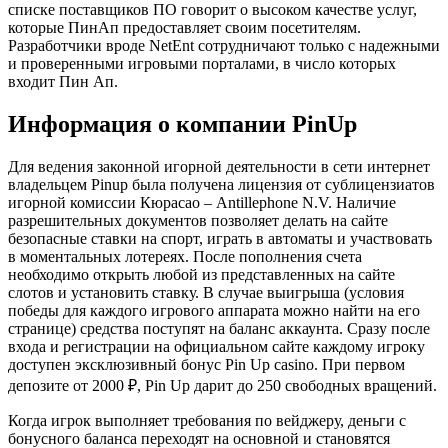
списке поставщиков ПО говорит о высоком качестве услуг,
которые ПинАп предоставляет cвоим посетителям.
Разработчики вроде NetEnt сотрудничают только с надежными
и проверенными игровыми порталами, в число которых
входит Пин Ап.
Информация о компании PinUp
Для ведения законной игорной деятельности в сети интернет
владельцем Pinup была получена лицензия от сублицензиатов
игорной комиссии Кюрасао – Antillephone N.V. Наличие
разрешительных документов позволяет делать на сайте
безопасные ставки на спорт, играть в автоматы и участвовать
в моментальных лотереях. После пополнения счета
необходимо открыть любой из представленных на сайте
слотов и установить ставку. В случае выигрыша (условия
победы для каждого игрового аппарата можно найти на его
странице) средства поступят на баланс аккаунта. Сразу после
входа и регистрации на официальном сайте каждому игроку
доступен эксклюзивный бонус Pin Up casino. При первом
депозите от 2000 ₽, Pin Up дарит до 250 свободных вращений.
Когда игрок выполняет требования по вейджеру, деньги с
бонусного баланса переходят на основной и становятся