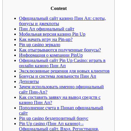
Content
Официальный сайт казино Пин Ап: слоты,
бонусы и джекпоты
Пин Ап официальный сайт
Мобильная версия казино Pin Up
Как начать игру на Pin-up?
Pin up casino зеркало
Как отыгрываются полученные бонусы?
Информация о компании PinUp
Официальный сайт Pin Up Casino: играть в
онлайн казино Пин Ап
Эксклюзивные решения для новых клиентов
Бонусы и система лояльности Пин Ап
Депозиты
Зачем использовать именно официальный
сайт Пин-Ап?
Как составить заявку на вывод средств с
казино Пин Ап?
Пополнение счета в Пинап официальный
сайт
Pin up casino бездепозитный бонус
Pin Up casino (Пин Ап казино) –
Официальный сайт. Вход, Регистрация,