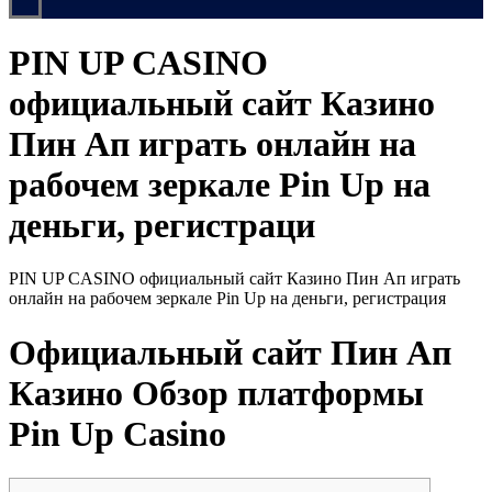
PIN UP CASINO
официальный сайт Казино
Пин Ап играть онлайн на
рабочем зеркале Pin Up на
деньги, регистраци
PIN UP CASINO официальный сайт Казино Пин Ап играть
онлайн на рабочем зеркале Pin Up на деньги, регистрация
Официальный сайт Пин Ап
Казино Обзор платформы
Pin Up Casino