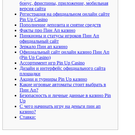
бонус, фриспины, приложение, мобильная
версия сайта
Регистрация на официальном онлайн сайте
Pin Up Casino
Пополнение депозита и снятие средств
Факты про Пин Ап казино
Пинкионы и статусы игроков Пин Ап
официальный сайт
Зеркало Пин ап казино
Официальный сайт онлайн казино Пин Ап
(Pin Up Casino)
Ассортимент игр Pin Up Сasino
Дизайн и интерфейс официального сайта
площадки
Акции и турниры Pin Up казино
Какие игровые автоматы стоит выбрать в
Пин Ап?
Безопасность и личные данные в казино Pin
Up
С чего начинать игру на деньги пин ап
казино?
Ставки: