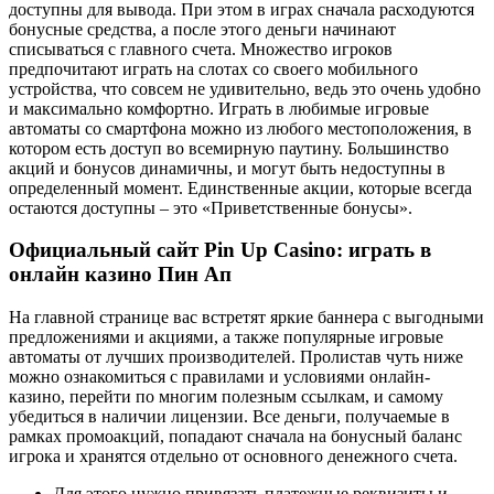
доступны для вывода. При этом в играх сначала расходуются
бонусные средства, а после этого деньги начинают
списываться с главного счета. Множество игроков
предпочитают играть на слотах со своего мобильного
устройства, что совсем не удивительно, ведь это очень удобно
и максимально комфортно. Играть в любимые игровые
автоматы со смартфона можно из любого местоположения, в
котором есть доступ во всемирную паутину. Большинство
акций и бонусов динамичны, и могут быть недоступны в
определенный момент. Единственные акции, которые всегда
остаются доступны – это «Приветственные бонусы».
Официальный сайт Pin Up Casino: играть в
онлайн казино Пин Ап
На главной странице вас встретят яркие баннера с выгодными
предложениями и акциями, а также популярные игровые
автоматы от лучших производителей. Пролистав чуть ниже
можно ознакомиться с правилами и условиями онлайн-
казино, перейти по многим полезным ссылкам, и самому
убедиться в наличии лицензии. Все деньги, получаемые в
рамках промоакций, попадают сначала на бонусный баланс
игрока и хранятся отдельно от основного денежного счета.
Для этого нужно привязать платежные реквизиты и