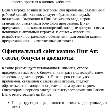
своего профиля в личном кабинете.
Если у игрока возникли вопросы или проблемы, связанные с
работой онлайн казино, следует обратиться в службу
поддержки. Выполнив в Пин Ап казино вход, игрок
становится участником бонусной программы. В ней
представлено несколько поощрений, которые доступны всем
новичкам и активным игрокам. ISoftBet – известный
разработчик программного обеспечения для онлайн казино,
предоставляющий качественные автоматы.
Официальный сайт казино Пин Ап:
слоты, бонусы и джекпоты
Казино рекомендует устанавливать лимиты, строго
придерживаться этого бюджета, не играть под воздействием
алкоголя и делать перерывы. Если игрок столкнулся с
проблемой, связанной с азартными играми, следует
обратиться за помощью к определенным организациям.
Оператором игорного заведения выступает компания Carletta
Ltd. с регистрацией на Кипре.
По центру страницы находятся автоматы, доступные для
игры.