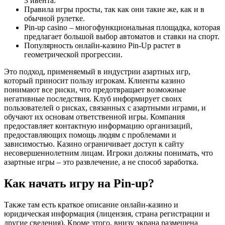
3 ивента.
Правила игры просты, так как они такие же, как и в
обычной рулетке.
Pin-up casino – многофункциональная площадка, которая
предлагает большой выбор автоматов и ставки на спорт.
Популярность онлайн-казино Pin-Up растет в
геометрической прогрессии.
Это подход, применяемый в индустрии азартных игр,
который приносит пользу игрокам. Клиенты казино
понимают все риски, что предотвращает возможные
негативные последствия. Клуб информирует своих
пользователей о рисках, связанных с азартными играми, и
обучают их основам ответственной игры. Компания
предоставляет контактную информацию организаций,
предоставляющих помощь людям с проблемами и
зависимостью. Казино ограничивает доступ к сайту
несовершеннолетним лицам. Игроки должны понимать, что
азартные игры – это развлечение, а не способ заработка.
Как начать игру на Pin-up?
Также там есть краткое описание онлайн-казино и
юридическая информация (лицензия, страна регистрации и
другие сведения). Кроме этого, внизу экрана размещена