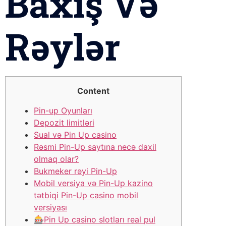
Baxış Və
Rəylər
Content
Pin-up Oyunları
Depozit limitləri
Sual və Pin Up casino
Rəsmi Pin-Up saytına necə daxil
olmaq olar?
Bukmeker rəyi Pin-Up
Mobil versiya və Pin-Up kazino
tətbiqi Pin-Up casino mobil
versiyası
🎰Pin Up casino slotları real pul