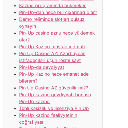
Kazino proqramında bukmeker
Pin-Up-dan necə pul çıxarmaq olar?
Demo rejimində slotları pulsuz
oynayın
Pin-Up casino aznu necə yükləmək
olar?
Pin-Up Kazino müştəri xidməti
Pin Up Casino AZ: Azərbaycan
istifadəçiləri üçün rəsmi sayt
Pin-Up-da qeydiyyat
Pin-Up Kazino necə əmanət edə
bilərəm?
Pin Up Casino AZ güvenilir mi??
Pin-Up kazino qeydiyyatı bonusu
Pin-Up kazino
Təhlükəsizlik və lisenziya Pin Up
Pin-Up kazino fəaliyyətinin
coğrafiyası