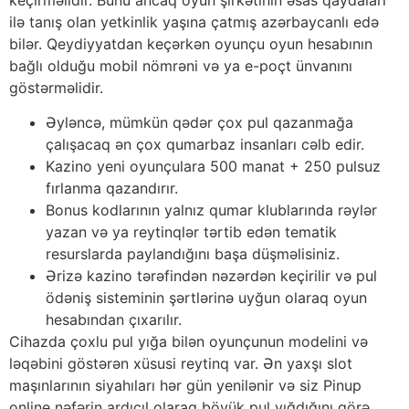
keçirməlidir. Bunu ancaq oyun şirkətinin əsas qaydaları
ilə tanış olan yetkinlik yaşına çatmış azərbaycanlı edə
bilər. Qeydiyyatdan keçərkən oyunçu oyun hesabının
bağlı olduğu mobil nömrəni və ya e-poçt ünvanını
göstərməlidir.
Əyləncə, mümkün qədər çox pul qazanmağa
çalışacaq ən çox qumarbaz insanları cəlb edir.
Kazino yeni oyunçulara 500 manat + 250 pulsuz
fırlanma qazandırır.
Bonus kodlarının yalnız qumar klublarında rəylər
yazan və ya reytinqlər tərtib edən tematik
resurslarda paylandığını başa düşməlisiniz.
Ərizə kazino tərəfindən nəzərdən keçirilir və pul
ödəniş sisteminin şərtlərinə uyğun olaraq oyun
hesabından çıxarılır.
Cihazda çoxlu pul yığa bilən oyunçunun modelini və
ləqəbini göstərən xüsusi reytinq var. Ən yaxşı slot
maşınlarının siyahıları hər gün yenilənir və siz Pinup
online nəfərin ardıcıl olaraq böyük pul yığdığını görə