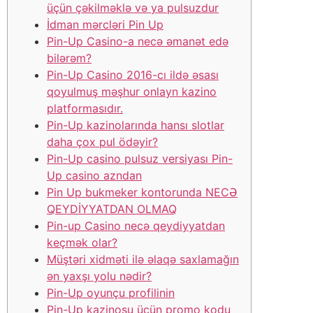
üçün çəkilməklə və ya pulsuzdur
İdman mərcləri Pin Up
Pin-Up Casino-a necə əmanət edə
bilərəm?
Pin-Up Casino 2016-cı ildə əsası
qoyulmuş məşhur onlayn kazino
platformasıdır.
Pin-Up kazinolarında hansı slotlar
daha çox pul ödəyir?
Pin-Up casino pulsuz versiyası Pin-
Up casino azndan
Pin Up bukmeker kontorunda NECƏ
QEYDİYYATDAN OLMAQ
Pin-up Casino necə qeydiyyatdan
keçmək olar?
Müştəri xidməti ilə əlaqə saxlamağın
ən yaxşı yolu nədir?
Pin-Up oyunçu profilinin
Pin-Up kazinosu üçün promo kodu