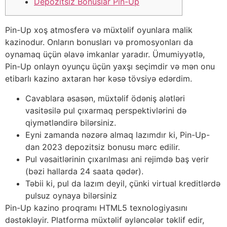
Depozitsiz Bonuslar Pin-Up
Pin-Up xoş atmosferə və müxtəlif oyunlara malik
kazinodur. Onların bonusları və promosyonları da
oynamaq üçün əlavə imkanlar yaradır. Ümumiyyətlə,
Pin-Up onlayn oyunçu üçün yaxşı seçimdir və mən onu
etibarlı kazino axtaran hər kəsə tövsiyə edərdim.
Cavablara əsasən, müxtəlif ödəniş alətləri
vasitəsilə pul çıxarmaq perspektivlərini də
qiymətləndirə bilərsiniz.
Eyni zamanda nəzərə almaq lazımdır ki, Pin-Up-
dan 2023 depozitsiz bonusu mərc edilir.
Pul vəsaitlərinin çıxarılması ani rejimdə baş verir
(bəzi hallarda 24 saata qədər).
Təbii ki, pul da lazım deyil, çünki virtual kreditlərdə
pulsuz oynaya bilərsiniz
Pin-Up kazino proqramı HTML5 texnologiyasını
dəstəkləyir. Platforma müxtəlif əyləncələr təklif edir,