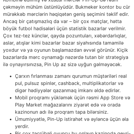
çəkməyin mühüm üstünlüyüdür. Bukmeker kontor bu cür
mürəkkəb mərclərin həqiqətən geniş seçimini təklif edir.
Ancaq bir çatışmazlıq da var – bir çox matçlar, hətta
böyük futbol hadisələri üçün statistik bazarlar verilmir.
Çox tez-tez künclər, qayda pozuntuları, xəbərdarlıqlar,
aslar, atışlar kimi bazarlar bazar siyahısında tamamilə
yoxdur və ya oyunun başlamazdan əvvəl görünür. Kiçik
bazarlarda mərc oynamağı nəzərdə tutan bir strategiya
ilə oynayırsınızsa, Pin Up az sizə uyğun gəlməyəcək.
Çarxın fırlanması zamanı qurumun müştəriləri real
pul, pulsuz spinlər, cashback, multiplikatorlar və
digər hədiyyələr qazanmaq imkanı əldə edirlər.
Mobil proqramı yükləmək üçün rəsmi App Store və
Play Market mağazalarını ziyarət edə və orada
kazinonun adı ilə proqram tapa bilərsiniz.
Ümumiyyətlə, Pin-Up istirahət və əyləncə üçün əla
yerdir.
Bir çox təcrübəli oyunçu bu onlayn kazinoda qeyri-