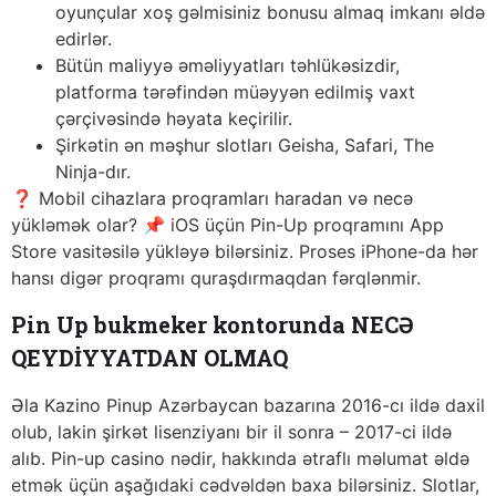
oyunçular xoş gəlmisiniz bonusu almaq imkanı əldə
edirlər.
Bütün maliyyə əməliyyatları təhlükəsizdir,
platforma tərəfindən müəyyən edilmiş vaxt
çərçivəsində həyata keçirilir.
Şirkətin ən məşhur slotları Geisha, Safari, The
Ninja-dır.
❓ Mobil cihazlara proqramları haradan və necə
yükləmək olar? 📌 iOS üçün Pin-Up proqramını App
Store vasitəsilə yükləyə bilərsiniz. Proses iPhone-da hər
hansı digər proqramı quraşdırmaqdan fərqlənmir.
Pin Up bukmeker kontorunda NECƏ
QEYDİYYATDAN OLMAQ
Əla Kazino Pinup Azərbaycan bazarına 2016-cı ildə daxil
olub, lakin şirkət lisenziyanı bir il sonra – 2017-ci ildə
alıb. Pin-up casino nədir, hakkında ətraflı məlumat əldə
etmək üçün aşağıdaki cədvəldən baxa bilərsiniz. Slotlar,