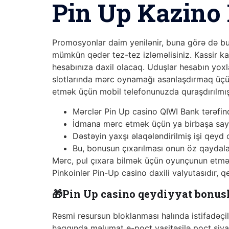
Pin Up Kazino 
Promosyonlar daim yenilənir, buna görə də bu
mümkün qədər tez-tez izləməlisiniz. Kassir ka
hesabınıza daxil olacaq. Uduşlar hesabın yox
slotlarında mərc oynamağı asanlaşdırmaq üçün
etmək üçün mobil telefonunuzda quraşdırılmış
Mərclər Pin Up casino QIWI Bank tərəfin
İdmana mərc etmək üçün ya birbaşa sayta 
Dəstəyin yaxşı əlaqələndirilmiş işi qeyd o
Bu, bonusun çıxarılması onun öz qaydala
Mərc, pul çıxara bilmək üçün oyunçunun etməl
Pinkoinlər Pin-Up casino daxili valyutasıdır, q
🎁Pin Up casino qeydiyyat bonusl
Rəsmi resursun bloklanması halında istifadəçi
haqqında məlumat e-poçt vasitəsilə poçt siyah