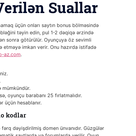
erilən Suallar
rmamaq üçün onları saytın bonus bölməsində
ləğini təyin edin, pul 1-2 dəqiqə ərzində
ən sonra götürülür. Oyunçuya öz sevimli
 etməyə imkan verir. Onu hazırda istifadə
o-az.com
.
niz.
.
də mümkündür.
ə, oyunçu barabanı 25 fırlatmalıdır.
ər üçün hesablanır.
mo kodlar
ə fərq dəyişdirilmiş domen ünvanıdır. Güzgülər
ematik saytlarda və forumlarda verilir. Oyun