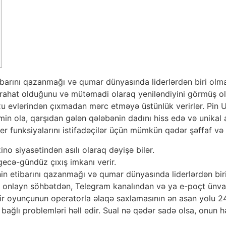
barını qazanmağı və qumar dünyasında liderlərdən biri olma
at olduğunu və mütəmadi olaraq yeniləndiyini görmüş olac
xu evlərindən çıxmadan mərc etməyə üstünlük verirlər. Pin U
n ola, qarşıdan gələn qələbənin dadını hiss edə və unikal 
er funksiyalarını istifadəçilər üçün mümkün qədər şəffaf və
 siyasətindən asılı olaraq dəyişə bilər.
gecə-gündüz çıxış imkanı verir.
n etibarını qazanmağı və qumar dünyasında liderlərdən biri
onlayn söhbətdən, Telegram kanalından və ya e-poçt ünvan
 Bir oyunçunun operatorla əlaqə saxlamasının ən asan yolu 2
ağlı problemləri həll edir. Sual nə qədər sadə olsa, onun həl