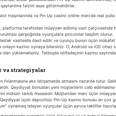
 qaytarılma faizini əsas götürməlidirlər.
ot maşınlarında və Pin Up casino online mərcdə real pulla o
r, platforma tərəfindən müəyyən edilmiş vaxt çərçivəsində hə
urulması qarşılığında oyunçulara pincoinlər təqdim olunur.
əstək vasitəsilə daxil edilir və oyunçu bunun üçün mükafat al
onlayn kazino oynaya bilərsiniz. O, Android və iOS cihaz sahi
dan yükləməlisiniz. Tətbiqdə istifadəçinin kazino saytında 
 və strategiyalar
ın fırlanmasına əks istiqamətdə atmasını nəzərdə tutur. Qal
ir. Qeydiyyat bonusları yeni müştərilərin cəlb edilməsinə 
inin mühüm tərkib hissəsidir. Müştəridən mərc üçün müəyyən ş
r. Qeydiyyat üçün depozitsiz Pin-Up kazino bonusu ən çox g
mum” oynamaq istəyən oyunçular üçün ayrıca təkliflər hazırla
aşınlarında oynamaq üçün əlavə pul və ya pulsuz fırlanmala