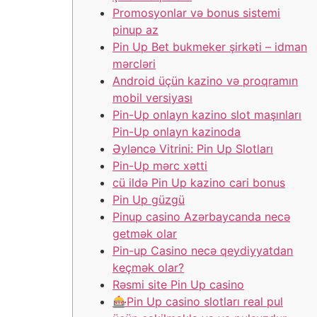
Promosyonlar və bonus sistemi
pinup az
Pin Up Bet bukmeker şirkəti – idman
mərcləri
Android üçün kazino və proqramın
mobil versiyası
Pin-Up onlayn kazino slot maşınları
Pin-Up onlayn kazinoda
Əyləncə Vitrini: Pin Up Slotları
Pin-Up mərc xətti
cü ildə Pin Up kazino cari bonus
Pin Up güzgü
Pinup casino Azərbaycanda necə
getmək olar
Pin-up Casino necə qeydiyyatdan
keçmək olar?
Rəsmi site Pin Up casino
🎰Pin Up casino slotları real pul