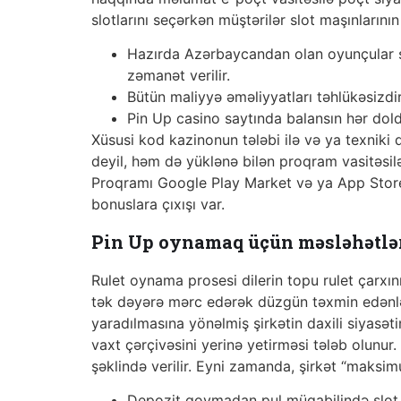
slotlarını seçərkən müştərilər slot maşınlarının
Hazırda Azərbaycandan olan oyunçular sl
zəmanət verilir.
Bütün maliyyə əməliyyatları təhlükəsizdi
Pin Up casino saytında balansın hər dold
Xüsusi kod kazinonun tələbi ilə və ya texniki d
deyil, həm də yüklənə bilən proqram vasitəsilə 
Proqramı Google Play Market və ya App Store-
bonuslara çıxışı var.
Pin Up oynamaq üçün məsləhətlər
Rulet oynama prosesi dilerin topu rulet çarxın
tək dəyərə mərc edərək düzgün təxmin edənlərd
yaradılmasına yönəlmiş şirkətin daxili siyasət
vaxt çərçivəsini yerinə yetirməsi tələb olunu
şəklində verilir. Eyni zamanda, şirkət “maksi
Depozit qoymadan pul müqabilində slot m